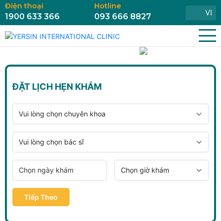
Điện thoại
Hotline
VI
1900 633 366
093 666 8827
ĐẶT LỊCH HẸN KHÁM
Tiếp Theo