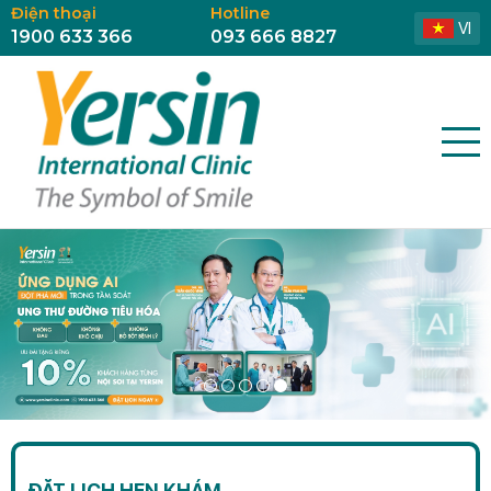
Điện thoại
Hotline
VI
1900 633 366
093 666 8827
ĐẶT LỊCH HẸN KHÁM