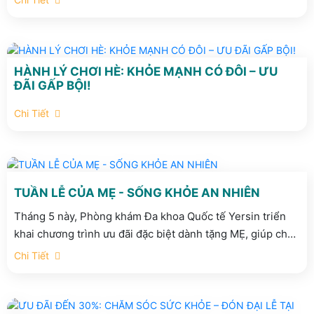
Vẹn Yêu Thương" áp dụng trong suốt tháng 6 này.
HÀNH LÝ CHƠI HÈ: KHỎE MẠNH CÓ ĐÔI – ƯU
ĐÃI GẤP BỘI!
Chi Tiết
TUẦN LỄ CỦA MẸ - SỐNG KHỎE AN NHIÊN
Tháng 5 này, Phòng khám Đa khoa Quốc tế Yersin triển
khai chương trình ưu đãi đặc biệt dành tặng MẸ, giúp chủ
động kiểm tra sức khỏe – phát hiện sớm nguy cơ bệnh lý
Chi Tiết
và an tâm tận hưởng cuộc sống.