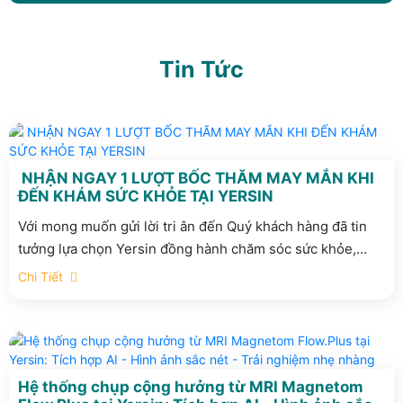
Tin Tức
NHẬN NGAY 1 LƯỢT BỐC THĂM MAY MẮN KHI
ĐẾN KHÁM SỨC KHỎE TẠI YERSIN
Với mong muốn gửi lời tri ân đến Quý khách hàng đã tin
tưởng lựa chọn Yersin đồng hành chăm sóc sức khỏe,
Phòng khám Đa khoa Quốc tế Yersin dành tặng mỗi khách
Chi Tiết
hàng 01 lượt bốc thăm may mắn khi đến thăm khám trong
tháng 8 này.
Hệ thống chụp cộng hưởng từ MRI Magnetom