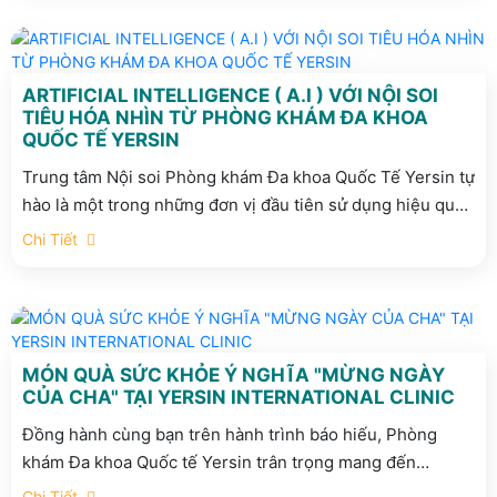
ARTIFICIAL INTELLIGENCE ( A.I ) VỚI NỘI SOI
TIÊU HÓA NHÌN TỪ PHÒNG KHÁM ĐA KHOA
QUỐC TẾ YERSIN
Trung tâm Nội soi Phòng khám Đa khoa Quốc Tế Yersin tự
hào là một trong những đơn vị đầu tiên sử dụng hiệu quả
AI trong Nội soi tiêu hóa ở Việt Nam.
Chi Tiết
MÓN QUÀ SỨC KHỎE Ý NGHĨA "MỪNG NGÀY
CỦA CHA" TẠI YERSIN INTERNATIONAL CLINIC
Đồng hành cùng bạn trên hành trình báo hiếu, Phòng
khám Đa khoa Quốc tế Yersin trân trọng mang đến
chương trình ưu đãi đặc biệt: "Món Quà Sức Khỏe – Trọn
Chi Tiết