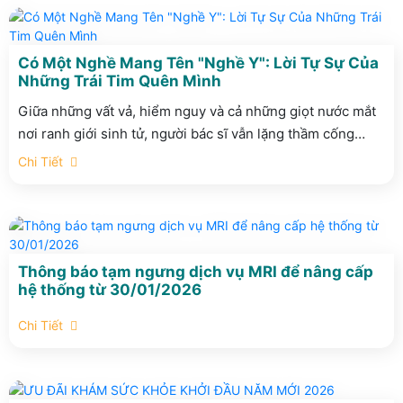
sẻ chia với những nhọc nhằn của nghề Y, mà còn là bản
hòa ca về lòng nhân ái, về sự kiên định của những người
đưa đò trên "thuyền nhân sinh" đầy sóng gió.
Có Một Nghề Mang Tên "Nghề Y": Lời Tự Sự Của
Những Trái Tim Quên Mình
Giữa những vất vả, hiểm nguy và cả những giọt nước mắt
nơi ranh giới sinh tử, người bác sĩ vẫn lặng thầm cống
hiến bằng tất cả sự tử tế. Bài thơ "Có một nghề" của Bác sĩ
Chi Tiết
Nguyễn Duy Thắng (tháng 2/2026) là những thước phim
đầy xúc động về màu áo blouse trắng tinh khôi - nơi y đức
được nâng niu và niềm hạnh phúc được thắp lên từ chính
những nỗi đau quặn thắt. Hãy cùng lắng nghe lời khẳng
định đầy tự hào: "Chọn lại nghề - tôi vẫn chọn nghề Y!."
Thông báo tạm ngưng dịch vụ MRI để nâng cấp
hệ thống từ 30/01/2026
Chi Tiết