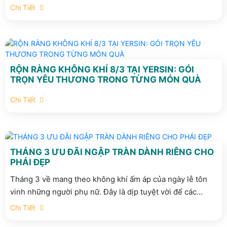
Chi Tiết
RỘN RÀNG KHÔNG KHÍ 8/3 TẠI YERSIN: GÓI
TRỌN YÊU THƯƠNG TRONG TỪNG MÓN QUÀ
Chi Tiết
THÁNG 3 ƯU ĐÃI NGẬP TRÀN DÀNH RIÊNG CHO
PHÁI ĐẸP
Tháng 3 về mang theo không khí ấm áp của ngày lễ tôn
vinh những người phụ nữ. Đây là dịp tuyệt vời để các
"bóng hồng" dành thời gian chăm sóc bản thân hoặc để
Chi Tiết
chúng ta gửi gắm yêu thương đến những người phụ nữ