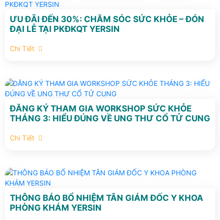
ƯU ĐÃI ĐẾN 30%: CHĂM SÓC SỨC KHỎE – ĐÓN
ĐẠI LỄ TẠI PKĐKQT YERSIN
Chi Tiết
ĐĂNG KÝ THAM GIA WORKSHOP SỨC KHỎE
THÁNG 3: HIỂU ĐÚNG VỀ UNG THƯ CỔ TỬ CUNG
Chi Tiết
THÔNG BÁO BỔ NHIỆM TÂN GIÁM ĐỐC Y KHOA
PHÒNG KHÁM YERSIN