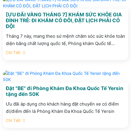
[ƯU ĐÃI VÀNG THÁNG 7] KHÁM SỨC KHỎE GIA
ĐÌNH TRẺ: ĐI KHÁM CÓ ĐÔI, ĐẶT LỊCH PHẢI CÓ
ĐỘI
Tháng 7 này, mang theo sứ mệnh chăm sóc sức khỏe toàn
diện bằng chất lượng quốc tế, Phòng khám Quốc tế
Yersin mang đến chương trình Ưu đãi Vàng đặc biệt dành
Chi Tiết
riêng cho các gia đình trẻ với thông điệp: “Đi khám có đôi,
đặt lịch phải có đội”. Hãy để Yersin cùng bạn bảo vệ
những người thân yêu từ những bước chủ động đầu tiên!
Đặt "BE" đi Phòng Khám Đa Khoa Quốc Tế Yersin
tặng đến 50K
Ưu đãi áp dụng cho khách hàng đặt chuyến xe có điểm
đi/điểm đến là Phòng Khám Đa Khoa Quốc Tế Yersin
Chi Tiết