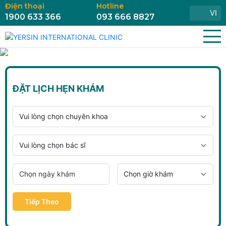
Điện thoại
Hotline
VI
1900 633 366
093 666 8827
ĐẶT LỊCH HẸN KHÁM
Tiếp Theo