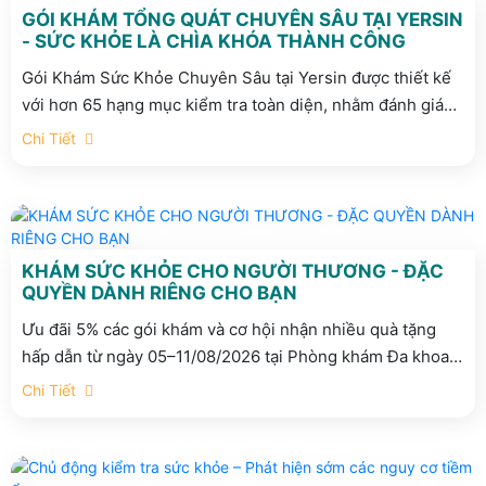
GÓI KHÁM TỔNG QUÁT CHUYÊN SÂU TẠI YERSIN
- SỨC KHỎE LÀ CHÌA KHÓA THÀNH CÔNG
Gói Khám Sức Khỏe Chuyên Sâu tại Yersin được thiết kế
với hơn 65 hạng mục kiểm tra toàn diện, nhằm đánh giá
tổng thể tình trạng sức khỏe, phù hợp cho các nhà quản
Chi Tiết
lý, doanh nhân, người bận rộn...
KHÁM SỨC KHỎE CHO NGƯỜI THƯƠNG - ĐẶC
QUYỀN DÀNH RIÊNG CHO BẠN
Ưu đãi 5% các gói khám và cơ hội nhận nhiều quà tặng
hấp dẫn từ ngày 05–11/08/2026 tại Phòng khám Đa khoa
Quốc tế Yersin.
Chi Tiết