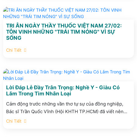
quan trọng qua món quà sức khỏe thiết thực. Đồng hành
cùng bạn, Phòng khám Đa khoa Quốc tế Yersin tặng bạn
chương trình khuyến mãi đặc biệt với những ưu đãi hấp
dẫn và quà tặng bất ngờ.
TRI ÂN NGÀY THẦY THUỐC VIỆT NAM 27/02:
TÔN VINH NHỮNG "TRÁI TIM NÓNG" VÌ SỰ
SỐNG
Chi Tiết
Lời Đáp Lễ Đầy Trân Trọng: Nghề Y - Giàu Có
Lắm Trong Tim Nhân Loại
Cảm động trước những vần thơ tự sự của đồng nghiệp,
Bác sĩ Trần Quốc Vĩnh (Hội KHTH TP.HCM) đã viết nên
bài thơ đáp lễ đầy chân tình nhân dịp kỷ niệm ngày Thầy
Chi Tiết
thuốc Việt Nam 27/2/2026. Với triết lý nhân văn "Tôi phục
vụ, như tôi muốn được phục vụ", bài thơ không chỉ là lời