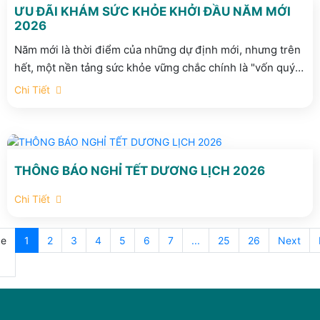
ƯU ĐÃI KHÁM SỨC KHỎE KHỞI ĐẦU NĂM MỚI
2026
Năm mới là thời điểm của những dự định mới, nhưng trên
hết, một nền tảng sức khỏe vững chắc chính là "vốn quý"
để bạn tận hưởng trọn vẹn niềm vui sum vầy. Đồng hành
Chi Tiết
cùng Quý khách hàng trên hành trình chăm sóc sức khỏe,
Phòng khám Đa khoa Quốc tế Yersin trân trọng gửi đến
chương trình ưu đãi đặc biệt “Sức khỏe đủ đầy - Là Tết
sum vầy” diễn ra trong suốt tháng 1 và tháng 2 năm 2026.
THÔNG BÁO NGHỈ TẾT DƯƠNG LỊCH 2026
Chi Tiết
e
1
2
3
4
5
6
7
...
25
26
Next