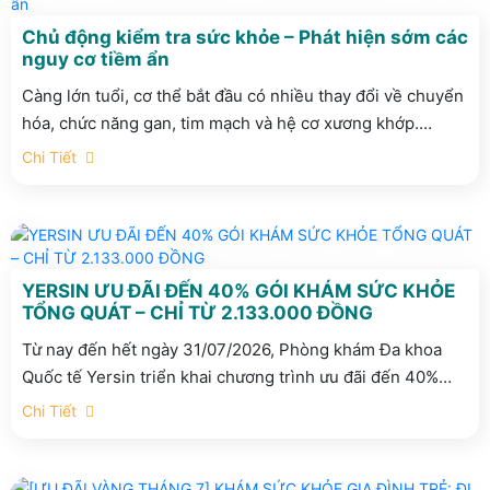
Chủ động kiểm tra sức khỏe – Phát hiện sớm các
nguy cơ tiềm ẩn
Càng lớn tuổi, cơ thể bắt đầu có nhiều thay đổi về chuyển
hóa, chức năng gan, tim mạch và hệ cơ xương khớp.
Những thay đổi này thường diễn tiến âm thầm, chưa biểu
Chi Tiết
hiện thành triệu chứng rõ ràng nhưng có thể ảnh hưởng
lâu dài đến sức khỏe và chất lượng cuộc sống.
YERSIN ƯU ĐÃI ĐẾN 40% GÓI KHÁM SỨC KHỎE
TỔNG QUÁT – CHỈ TỪ 2.133.000 ĐỒNG
Từ nay đến hết ngày 31/07/2026, Phòng khám Đa khoa
Quốc tế Yersin triển khai chương trình ưu đãi đến 40%
dành cho Gói khám Tổng quát Tiêu chuẩn chỉ từ
Chi Tiết
2.133.000 đồng. Đây là cơ hội để mỗi người chủ động
kiểm tra sức khỏe và đồng hành cùng những người thân
yêu trong hành trình chăm sóc sức khỏe lâu dài.