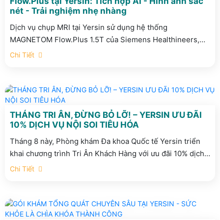
Flow.Plus tại Yersin: Tích hợp AI - Hình ảnh sắc
nét - Trải nghiệm nhẹ nhàng
Dịch vụ chụp MRI tại Yersin sử dụng hệ thống
MAGNETOM Flow.Plus 1.5T của Siemens Healthineers,
tích hợp AI, công nghệ Deep Resolve, khử tiếng ồn và tối
Chi Tiết
ưu thời gian chụp.
THÁNG TRI ÂN, ĐỪNG BỎ LỠ! – YERSIN ƯU ĐÃI
10% DỊCH VỤ NỘI SOI TIÊU HÓA
Tháng 8 này, Phòng khám Đa khoa Quốc tế Yersin triển
khai chương trình Tri Ân Khách Hàng với ưu đãi 10% dịch
vụ Nội soi Tiêu hóa dành cho khách hàng cũ đã từng thăm
Chi Tiết
khám tại Yersin. (Áp dụng đến hết ngày 31/08/2026.)