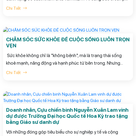
khoa cho những khách hàng đặt hẹn trước và đến khám thời
Chi Tiết
gian diễn ra chương trình.
CHĂM SÓC SỨC KHỎE ĐỂ CUỘC SỐNG LUÔN TRỌN
VẸN
Sức khỏe không chỉ là "không bệnh", mà là trạng thái sống
khoẻ mạnh, năng động và hạnh phúc từ bên trong. Nhưng
thực tế, nhiều người chỉ đến bệnh viện khi cơ thể đã mệt mỏi rã
Chi Tiết
rời, đau đớn kéo dài, hoặc tệ hơn – phát hiện bệnh lý ở giai
đoạn muộn.
Doanh nhân, Cựu chiến binh Nguyễn Xuân Lam vinh
dự được Trường Đại học Quốc tế Hoa Kỳ trao tặng
bằng Giáo sư danh dự
Với những đóng góp tiêu biểu cho sự nghiệp y tế và cộng