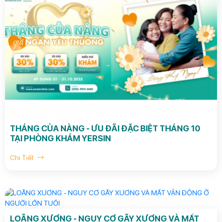
THÁNG CỦA NÀNG - ƯU ĐÃI ĐẶC BIỆT THÁNG 10
TẠI PHÒNG KHÁM YERSIN
Chi Tiết
LOÃNG XƯƠNG - NGUY CƠ GÃY XƯƠNG VÀ MẤT