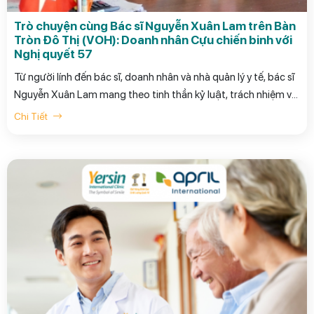
Trò chuyện cùng Bác sĩ Nguyễn Xuân Lam trên Bàn
Tròn Đô Thị (VOH): Doanh nhân Cựu chiến binh với
Nghị quyết 57
Từ người lính đến bác sĩ, doanh nhân và nhà quản lý y tế, bác sĩ
Nguyễn Xuân Lam mang theo tinh thần kỷ luật, trách nhiệm và
khát vọng phụng sự cộng đồng. Câu chuyện của ông trong
Chi Tiết
chương trình Bàn Tròn Đô Thị (VOH) là góc nhìn sâu sắc về vai
trò của doanh nhân cựu chiến binh trong bối cảnh Nghị quyết
57.