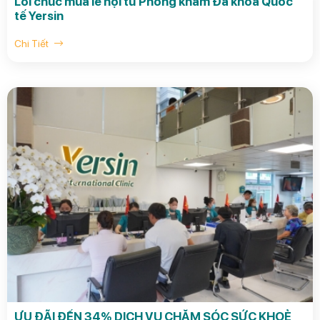
Lời chúc mùa lễ hội từ Phòng khám Đa khoa Quốc
tế Yersin
Chi Tiết
ƯU ĐÃI ĐẾN 34% DỊCH VỤ CHĂM SÓC SỨC KHOẺ