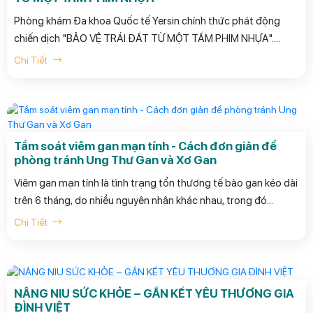
Phòng khám Đa khoa Quốc tế Yersin chính thức phát động
chiến dịch "BẢO VỆ TRÁI ĐẤT TỪ MỘT TẤM PHIM NHỰA".
GIẢM NGAY 10.000đ cho mỗi khách hàng khám sức
Chi Tiết
khỏe DOANH NGHIỆP lựa chọn KHÔNG IN PHIM X-QUANG
NHỰA
Tầm soát viêm gan mạn tính - Cách đơn giản để
phòng tránh Ung Thư Gan và Xơ Gan
Viêm gan mạn tính là tình trạng tổn thương tế bào gan kéo dài
trên 6 tháng, do nhiều nguyên nhân khác nhau, trong đó
thường gặp nhất là viêm gan siêu vi B mạn tính, viêm gan siêu
Chi Tiết
vi C mạn tính, bệnh gan do bia rượu và gan nhiễm mỡ.
NÂNG NIU SỨC KHỎE – GẮN KẾT YÊU THƯƠNG GIA
ĐÌNH VIỆT