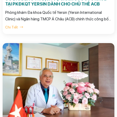
TẠI PKĐKQT YERSIN DÀNH CHO CHỦ THẺ ACB
Phòng khám Đa khoa Quốc tế Yersin (Yersin International
Clinic) và Ngân hàng TMCP Á Châu (ACB) chính thức công bố
chương trình hợp tác, mang đến đặc quyền chăm sóc sức
Chi Tiết
khỏe cao cấp với mức ưu đãi hấp dẫn dành riêng cho Quý
khách hàng chủ thẻ ACB.