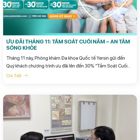
ƯU ĐÃI THÁNG 11: TẦM SOÁT CUỐI NĂM – AN TÂM
SỐNG KHỎE
Tháng 11 này, Phòng khám Đa khoa Quốc tế Yersin gửi đến
Quý khách chương trình ưu đãi lên đến 30% “Tầm Soát Cuối
Năm – An Tâm Sống Khỏe”, giúp bạn và gia đình chủ động
Chi Tiết
kiểm tra sức khỏe toàn diện.