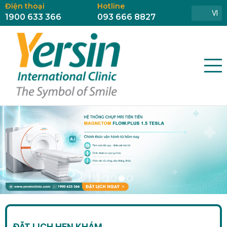
Điện thoại
Hotline
VI
1900 633 366
093 666 8827
ĐẶT LỊCH HẸN KHÁM