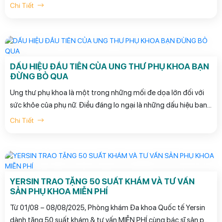
Chi Tiết
DẤU HIỆU ĐẦU TIÊN CỦA UNG THƯ PHỤ KHOA BẠN
ĐỪNG BỎ QUA
Ung thư phụ khoa là một trong những mối đe dọa lớn đối với
sức khỏe của phụ nữ. Điều đáng lo ngại là những dấu hiệu ban
đầu thường dễ bị bỏ qua hoặc nhầm lẫn với các rối loạn thông
Chi Tiết
thường. Việc nhận biết sớm các triệu chứng cảnh báo chính là
chìa khóa để điều trị hiệu quả và bảo vệ sức khỏe. Bài viết dưới
đây sẽ giúp bạn nắm rõ những dấu hiệu sớm của ung thư phụ
khoa để kịp thời chủ động phòng ngừa.
YERSIN TRAO TẶNG 50 SUẤT KHÁM VÀ TƯ VẤN
SẢN PHỤ KHOA MIỄN PHÍ
Từ 01/08 – 08/08/2025, Phòng khám Đa khoa Quốc tế Yersin
dành tặng 50 suất khám & tư vấn MIỄN PHÍ cùng bác sĩ sản phụ