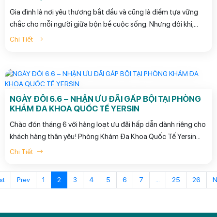
Gia đình là nơi yêu thương bắt đầu và cũng là điểm tựa vững
chắc cho mỗi người giữa bộn bề cuộc sống. Nhưng đôi khi,
giữa những lo toan thường nhật, chúng ta lại quên mất điều
Chi Tiết
quan trọng nhất: Chăm sóc sức khỏe cho những người mình
yêu thương
NGÀY ĐÔI 6.6 – NHẬN ƯU ĐÃI GẤP BỘI TẠI PHÒNG
KHÁM ĐA KHOA QUỐC TẾ YERSIN
Chào đón tháng 6 với hàng loạt ưu đãi hấp dẫn dành riêng cho
khách hàng thân yêu! Phòng Khám Đa Khoa Quốc Tế Yersin
mang đến chương trình “Ngày Đôi 6.6 – Nhận Ưu Đãi Gấp Bội”,
Chi Tiết
cơ hội kiểm tra sức khỏe toàn diện với mức giá siêu ưu đãi chỉ
trong 1 ngày duy nhất. Nếu bạn đang có ý định khám sức khỏe
st
Prev
1
2
3
4
5
6
7
...
25
26
N
tổng quát cho bản thân hoặc người thân, đừng bỏ lỡ cơ hội
này!