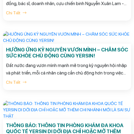
đồng, bác sĩ, doanh nhân, cựu chiến binh Nguyễn Xuân Lam -
Chủ tịch Hội đồng quản trị Công ty Đầu tư 3H, Giám đốc
Chi Tiết
Phòng khám đa khoa quốc tế Yersin được Trường Đại học
Quốc tế Hoa Kỳ (International American University - IAU) trao
bằng Giáo sư danh dự. Sự kiện đã đánh dấu một bước ngoặt
quan trọng trong sự nghiệp cống hiến và phụng sự cho cộng
đồng của Bác sỹ Nguyễn Xuân Lam.
HƯỞNG ỨNG KỶ NGUYÊN VƯƠN MÌNH – CHĂM SÓC
SỨC KHỎE CHỦ ĐỘNG CÙNG YERSIN!
Đất nước đang vươn mình mạnh mẽ trong kỷ nguyên hội nhập
và phát triển, mỗi cá nhân càng cần chủ động hơn trong việc
giữ gìn sức khỏe — bởi sức khỏe tốt chính là nền tảng vững
Chi Tiết
vàng để đồng hành cùng nhịp sống mới.
THÔNG BÁO: THÔNG TIN PHÒNG KHÁM ĐA KHOA
QUỐC TẾ YERSIN DI DỜI ĐỊA CHỈ HOẶC MỞ THÊM