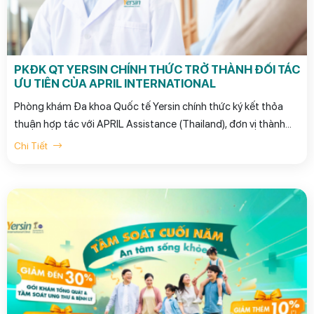
PKĐK QT YERSIN CHÍNH THỨC TRỞ THÀNH ĐỐI TÁC
ƯU TIÊN CỦA APRIL INTERNATIONAL
Phòng khám Đa khoa Quốc tế Yersin chính thức ký kết thỏa
thuận hợp tác với APRIL Assistance (Thailand), đơn vị thành
viên của APRIL International Group - tập đoàn quốc tế uy tín
Chi Tiết
trong lĩnh vực bảo hiểm sức khỏe và trợ giúp y tế toàn cầu.