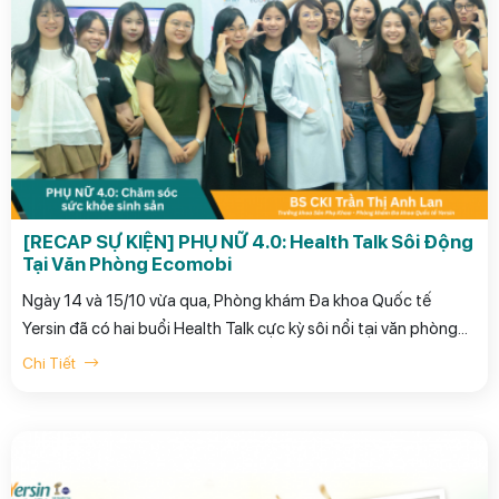
[RECAP SỰ KIỆN] PHỤ NỮ 4.0: Health Talk Sôi Động
Tại Văn Phòng Ecomobi
Ngày 14 và 15/10 vừa qua, Phòng khám Đa khoa Quốc tế
Yersin đã có hai buổi Health Talk cực kỳ sôi nổi tại văn phòng
Công ty Cổ phần Ecomobi Media (Quận 10 và Quận 1) với chủ
Chi Tiết
đề "PHỤ NỮ 4.0: CHĂM SÓC SỨC KHỎE SINH SẢN". Hai buổi
chia sẻ đã thu hút đông đảo các bạn nữ Ecomobi tham gia,
đặc biệt là các bạn nữ nhân viên văn phòng, quan tâm đến việc
cân bằng sức khỏe trong môi trường làm việc năng động.