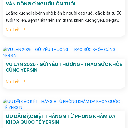
VẬN ĐỘNG Ở NGƯỜI LỚN TUỔI
Loãng xương là bệnh phổ biến ở người cao tuổi, đặc biệt từ 50
tuổi trở lên. Bệnh tiến triển âm thầm, khiến xương yếu, dễ gãy,
gây đau nhức và hạn chế vận động.
Chi Tiết
VU LAN 2025 - GỬI YÊU THƯƠNG - TRAO SỨC KHỎE
CÙNG YERSIN
Chi Tiết
ƯU ĐÃI ĐẶC BIỆT THÁNG 9 TỪ PHÒNG KHÁM ĐA
KHOA QUỐC TẾ YERSIN