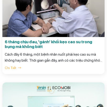
6 tháng chịu đau, 'gánh' khối kẹo cao su trong
bụng mà không biết
Cách đây 6 tháng, một bệnh nhân nuốt phải kẹo cao su mà
không hay biết. Thời gian gần đây, anh có các triệu chứng khó
chịu, đặc biệt là chướng bụng thường xuyên xuất hiện.
Chi Tiết