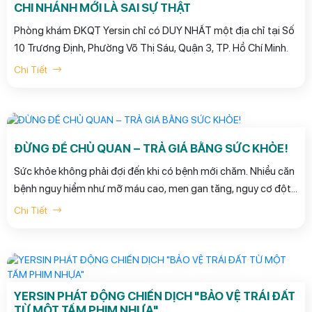
CHI NHÁNH MỚI LÀ SAI SỰ THẬT
Phòng khám ĐKQT Yersin chỉ có DUY NHẤT một địa chỉ tại Số
10 Trương Định, Phường Võ Thị Sáu, Quận 3, TP. Hồ Chí Minh.
Chi Tiết
ĐỪNG ĐỂ CHỦ QUAN – TRẢ GIÁ BẰNG SỨC KHỎE!
Sức khỏe không phải đợi đến khi có bệnh mới chăm. Nhiều căn
bệnh nguy hiểm như mỡ máu cao, men gan tăng, nguy cơ đột
quỵ, ung thư tiêu hóa… đều diễn tiến âm thầm, chỉ khi đi khám
Chi Tiết
sức khỏe kiểm tra định kỳ mới phát hiện sớm.
YERSIN PHÁT ĐỘNG CHIẾN DỊCH "BẢO VỆ TRÁI ĐẤT
TỪ MỘT TẤM PHIM NHỰA"