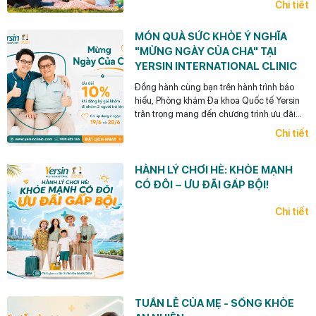
Chi tiết
riêng cho các gia đình trẻ với thông điệp:
“Đi khám có đôi, đặt lịch phải có đội”. Hãy
MÓN QUÀ SỨC KHỎE Ý NGHĨA
để Yersin cùng bạn bảo vệ những người
"MỪNG NGÀY CỦA CHA" TẠI
thân yêu từ những bước chủ động đầu tiên!
YERSIN INTERNATIONAL CLINIC
Đồng hành cùng bạn trên hành trình báo
hiếu, Phòng khám Đa khoa Quốc tế Yersin
trân trọng mang đến chương trình ưu đãi
đặc biệt: "Món Quà Sức Khỏe – Trọn Vẹn
Chi tiết
Yêu Thương" áp dụng trong suốt tháng 6
này.
HÀNH LÝ CHƠI HÈ: KHỎE MẠNH
CÓ ĐÔI – ƯU ĐÃI GẤP BỘI!
Chi tiết
TUẦN LỄ CỦA MẸ - SỐNG KHỎE