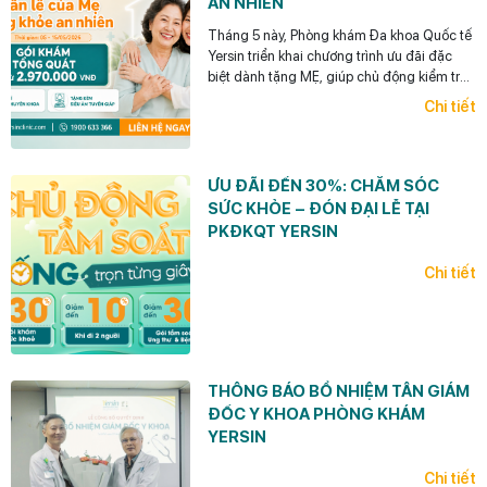
AN NHIÊN
Tháng 5 này, Phòng khám Đa khoa Quốc tế
Yersin triển khai chương trình ưu đãi đặc
biệt dành tặng MẸ, giúp chủ động kiểm tra
sức khỏe – phát hiện sớm nguy cơ bệnh lý
Chi tiết
và an tâm tận hưởng cuộc sống.
ƯU ĐÃI ĐẾN 30%: CHĂM SÓC
SỨC KHỎE – ĐÓN ĐẠI LỄ TẠI
PKĐKQT YERSIN
Chi tiết
THÔNG BÁO BỔ NHIỆM TÂN GIÁM
ĐỐC Y KHOA PHÒNG KHÁM
YERSIN
Chi tiết