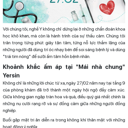
Với chúng tôi, nghề Y không chỉ dừng lại ở những chẩn đoán khoa
học khô khan, mà còn là hành trình của sự thấu cảm. Chúng tôi
trân trọng từng phút giây tận tâm, từng nỗ lực thầm lặng của
những người đã dùng trí óc nhạy bén để soi sáng bệnh lý và dùng
"trái tim nóng" để sưởi ấm tâm hồn bệnh nhân.
Khoảnh khắc ấm áp tại "Mái nhà chung"
Yersin
Không chỉ là những lời chúc từ xa, ngày 27/02 năm nay tại tầng 9
của phòng khám đã trở thành một ngày hội ngộ đầy cảm xúc.
Giữa không gian ngập tràn hoa và quà, điều quý giá nhất chính là
những nụ cười rạng rỡ và sự đồng cảm giữa những người đồng
nghiệp.
Buổi gặp mặt tri ân diễn ra trong không khí thân mật với những
hoạt động ý nghĩa: