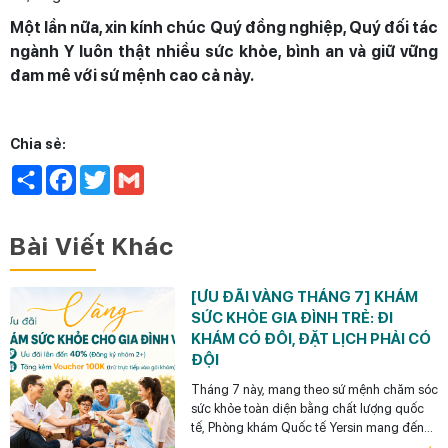
Một lần nữa, xin kính chúc Quý đồng nghiệp, Quý đối tác
ngành Y luôn thật nhiều sức khỏe, bình an và giữ vững
đam mê với sứ mệnh cao cả này.
Chia sẻ:
Share
Facebook
Twitter
Gmail
Bài Viết Khác
[ƯU ĐÃI VÀNG THÁNG 7] KHÁM
SỨC KHỎE GIA ĐÌNH TRẺ: ĐI
KHÁM CÓ ĐÔI, ĐẶT LỊCH PHẢI CÓ
ĐỘI
Tháng 7 này, mang theo sứ mệnh chăm sóc
sức khỏe toàn diện bằng chất lượng quốc
tế, Phòng khám Quốc tế Yersin mang đến
chương trình Ưu đãi Vàng đặc biệt dành