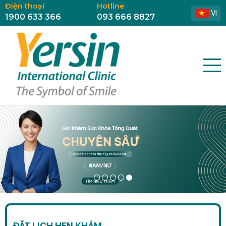
Điện thoại
Hotline
VI
1900 633 366
093 666 8827
ĐẶT LỊCH HẸN KHÁM