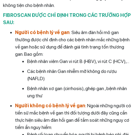
không tiện cho bệnh nhân.
FIBROSCAN ĐƯỢC CHỈ ĐỊNH TRONG CÁC TRƯỜNG HỢP
SAU:
Người có bệnh lý về gan
:
Siêu âm đàn hồi mô gan
thường được chỉ định cho các bệnh nhân mắc những bệnh
về gan hoặc sử dụng để đánh giá tình trạng tổn thương
gan. Bao gồm:
Bệnh nhân viêm Gan vi rút B (HBV), vi rút C (HCV),…
Các bệnh nhân Gan nhiễm mỡ không do rượu
(NAFLD)
Bệnh nhân xơ gan (cirrhosis), ghép gan , bệnh nhân
ung thư
Người không có bệnh lý về gan
: Ngoài những người có
tiền sử mắc bệnh về gan thì đối tượng dưới đây cũng cần
thực hiện siêu âm đàn hồi gan để tầm soát những nguy cơ
tiểm ẩn nguy hiểm:
Bệnh rối loạn chuyển hóa: người bị bệnh béo phì, đái