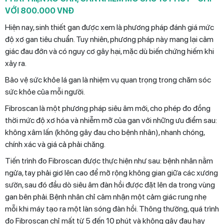
VỚI 800.000 VNĐ
Hiện nay, sinh thiết gan được xem là phương pháp đánh giá mức
độ xơ gan tiêu chuẩn. Tuy nhiên, phương pháp này mang lại cảm
giác đau đớn và có nguy cơ gây hại, mặc dù biến chứng hiếm khi
xảy ra.
Bảo vệ sức khỏe lá gan là nhiệm vụ quan trọng trong chăm sóc
sức khỏe của mỗi người.
Fibroscan là một phương pháp siêu âm mới, cho phép đo đồng
thời mức độ xơ hóa và nhiễm mỡ của gan với những ưu điểm sau:
không xâm lấn (không gây đau cho bệnh nhân), nhanh chóng,
chính xác và giá cả phải chăng.
Tiến trình đo Fibroscan được thực hiện như sau: bệnh nhân nằm
ngửa, tay phải giơ lên cao để mở rộng không gian giữa các xương
sườn, sau đó đầu dò siêu âm đàn hồi được đặt lên da trong vùng
gan bên phải. Bệnh nhân chỉ cảm nhận một cảm giác rung nhẹ
mỗi khi máy tạo ra một làn sóng đàn hồi. Thông thường, quá trình
đo Fibroscan chỉ mất từ 5 đến 10 phút và không gây đau hay