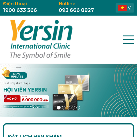
Điện thoại
Hotline
VI
1900 633 366
093 666 8827
ĐẶT LỊCH HẸN KHÁM