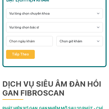
Tiếp Theo
DỊCH VỤ SIÊU ÂM ĐÀN HỒI
GAN FIBROSCAN
PHÁT HIỆN XƠ GAN, GAN NHIỄM MỠ SAU 10 PHÚT - CHỈ