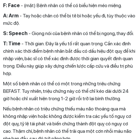
F: Face
- (mặt) Bệnh nhân có thể có biểu hiện méo miệng.
A: Arm
- Tay hoặc chân có thể bị tê bì hoặc yếu đi, tùy thuộc vào
mức độ.
S: Speech
- Giọng nói của bệnh nhân có thể bị ngọng, thay đổi.
T: Time
- Thời gian. Đây là yếu tố rất quan trọng. Cần xác định
chính xác thời điểm bệnh nhân bắt đầu có dấu hiệu đột quỵ để khi
nhập viện, bác sĩ có thể xác định được thời gian quyết định quan
trọng. Điều này giúp xây dựng chiến lược cấp cứu và điều trị phù
hợp.
Một số bệnh nhân có thể có một trong những triệu chứng
BEFAST. Tuy nhiên, triệu chứng này có thể chỉ kéo dài dưới 24
giờ hoặc chỉ xuất hiện trong 1-2 giờ rồi trở lại bình thường.
Nếu bệnh nhân có triệu chứng thiếu máu não thoáng qua mà
không nhập viện hoặc không được kiểm tra các yếu tố nguy cơ
đột quỵ, tỷ lệ tái phát và biến chứng thành đột quỵ có nguy cơ
cao. Thậm chí, bệnh nhân có thể trải qua một cơn nhồi máu não
nhẹ ban đầu, sau đó trở nặng hơn.