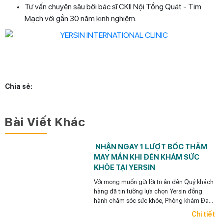
Tư vấn chuyên sâu bởi bác sĩ CKII Nội Tổng Quát - Tim
Mạch với gần 30 năm kinh nghiệm.
Chia sẻ:
Bài Viết Khác
NHẬN NGAY 1 LƯỢT BỐC THĂM
MAY MẮN KHI ĐẾN KHÁM SỨC
KHỎE TẠI YERSIN
Với mong muốn gửi lời tri ân đến Quý khách
hàng đã tin tưởng lựa chọn Yersin đồng
hành chăm sóc sức khỏe, Phòng khám Đa
khoa Quốc tế Yersin dành tặng mỗi khách
Chi tiết
hàng 01 lượt bốc thăm may mắn khi đến