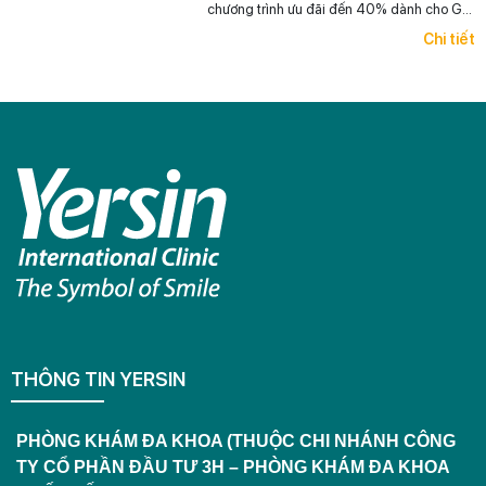
chương trình ưu đãi đến 40% dành cho Gói
khám Tổng quát Tiêu chuẩn chỉ từ
Chi tiết
2.133.000 đồng. Đây là cơ hội để mỗi
người chủ động kiểm tra sức khỏe và đồng
hành cùng những người thân yêu trong
hành trình chăm sóc sức khỏe lâu dài.
THÔNG TIN YERSIN
PHÒNG KHÁM ĐA KHOA (THUỘC CHI NHÁNH CÔNG
TY CỔ PHẦN ĐẦU TƯ 3H – PHÒNG KHÁM ĐA KHOA