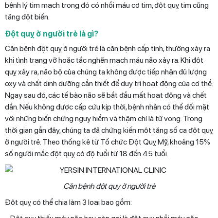
bệnh lý tim mạch trong đó có nhồi máu cơ tim, đột quỵ tim cũng
tăng đột biến.
Đột quỵ ở người trẻ là gì?
Căn bệnh đột quỵ ở người trẻ là căn bệnh cấp tính, thường xảy ra
khi tình trạng vỡ hoặc tắc nghẽn mạch máu não xảy ra. Khi đột
quỵ xảy ra, não bộ của chúng ta không được tiếp nhận đủ lượng
oxy và chất dinh dưỡng cần thiết để duy trì hoạt động của cơ thể.
Ngay sau đó, các tế bào não sẽ bắt đầu mất hoạt động và chết
dần. Nếu không được cấp cứu kịp thời, bệnh nhân có thể đối mặt
với những biến chứng nguy hiểm và thậm chí là tử vong. Trong
thời gian gần đây, chúng ta đã chứng kiến một tăng số ca đột quỵ
ở người trẻ. Theo thống kê từ Tổ chức Đột Quỵ Mỹ, khoảng 15%
số người mắc đột quỵ có độ tuổi từ 18 đến 45 tuổi.
Căn bệnh đột quỵ ở người trẻ
Đột quỵ có thể chia làm 3 loại bao gồm: