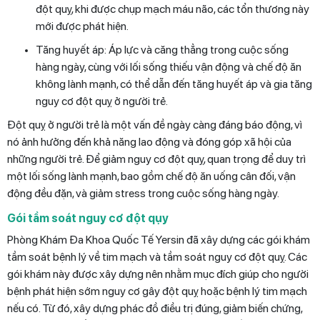
đột quỵ, khi được chụp mạch máu não, các tổn thương này
mới được phát hiện.
Tăng huyết áp: Áp lực và căng thẳng trong cuộc sống
hàng ngày, cùng với lối sống thiếu vận động và chế độ ăn
không lành mạnh, có thể dẫn đến tăng huyết áp và gia tăng
nguy cơ đột quỵ ở người trẻ.
Đột quỵ ở người trẻ là một vấn đề ngày càng đáng báo động, vì
nó ảnh hưởng đến khả năng lao động và đóng góp xã hội của
những người trẻ. Để giảm nguy cơ đột quỵ, quan trọng để duy trì
một lối sống lành mạnh, bao gồm chế độ ăn uống cân đối, vận
động đều đặn, và giảm stress trong cuộc sống hàng ngày.
Gói tầm soát nguy cơ đột qụy
Phòng Khám Đa Khoa Quốc Tế Yersin đã xây dựng các gói khám
tầm soát bệnh lý về tim mạch và tầm soát nguy cơ đột quỵ. Các
gói khám này được xây dựng nên nhằm mục đích giúp cho người
bệnh phát hiện sớm nguy cơ gây đột quỵ hoặc bệnh lý tim mạch
nếu có. Từ đó, xây dựng phác đồ điều trị đúng, giảm biến chứng,