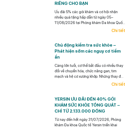
RIÊNG CHO BẠN
Ưu đãi 5% các gói khám và cơ hội nhận
nhiều quà tặng hấp dẫn từ ngày 05–
11/08/2026 tại Phòng khám Đa khoa Quốc
tế Yersin.
Chi tiết
Chủ động kiểm tra sức khỏe –
Phát hiện sớm các nguy cơ tiềm
ẩn
Càng lớn tuổi, cơ thể bắt đầu có nhiều thay
đổi về chuyển hóa, chức năng gan, tim
mạch và hệ cơ xương khớp. Những thay đổi
này thường diễn tiến âm thầm, chưa biểu
Chi tiết
hiện thành triệu chứng rõ ràng nhưng có thể
ảnh hưởng lâu dài đến sức khỏe và chất
lượng cuộc sống.
YERSIN ƯU ĐÃI ĐẾN 40% GÓI
KHÁM SỨC KHỎE TỔNG QUÁT –
CHỈ TỪ 2.133.000 ĐỒNG
Từ nay đến hết ngày 31/07/2026, Phòng
khám Đa khoa Quốc tế Yersin triển khai