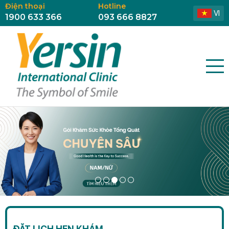
Điện thoại
Hotline
VI
1900 633 366
093 666 8827
ĐẶT LỊCH HẸN KHÁM