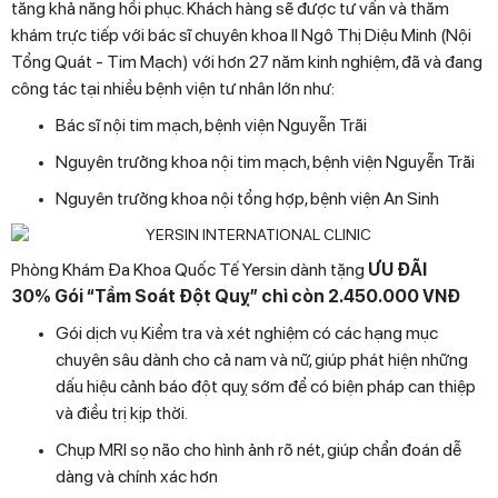
tăng khả năng hồi phục. Khách hàng sẽ được tư vấn và thăm
khám trực tiếp với bác sĩ chuyên khoa II Ngô Thị Diệu Minh (Nội
Tổng Quát - Tim Mạch) với hơn 27 năm kinh nghiệm, đã và đang
công tác tại nhiều bệnh viện tư nhân lớn như:
Bác sĩ nội tim mạch, bệnh viện Nguyễn Trãi
Nguyên trưởng khoa nội tim mạch, bệnh viện Nguyễn Trãi
Nguyên trưởng khoa nội tổng hợp, bệnh viện An Sinh
Phòng Khám Đa Khoa Quốc Tế Yersin dành tặng
ƯU ĐÃI
30% Gói “Tầm Soát Đột Quỵ” chỉ còn 2.450.000 VNĐ
Gói dịch vụ Kiểm tra và xét nghiệm có các hạng mục
chuyên sâu dành cho cả nam và nữ, giúp phát hiện những
dấu hiệu cảnh báo đột quỵ sớm để có biện pháp can thiệp
và điều trị kịp thời.
Chụp MRI sọ não cho hình ảnh rõ nét, giúp chẩn đoán dễ
dàng và chính xác hơn