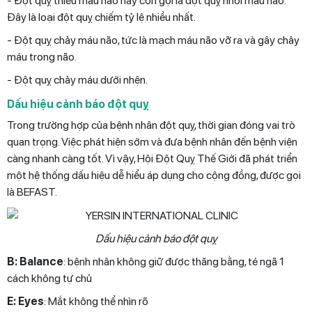
- Đột quỵ thiếu máu não hay còn gọi là đột quỵ nhồi máu não.
Đây là loại đột quỵ chiếm tỷ lệ nhiều nhất.
- Đột quỵ chảy máu não, tức là mạch máu não vỡ ra và gây chảy
máu trong não.
- Đột quỵ chảy máu dưới nhện.
Dấu hiệu cảnh báo đột quỵ
Trong trường hợp của bệnh nhân đột quỵ, thời gian đóng vai trò
quan trọng. Việc phát hiện sớm và đưa bệnh nhân đến bệnh viện
càng nhanh càng tốt. Vì vậy, Hội Đột Quỵ Thế Giới đã phát triển
một hệ thống dấu hiệu dễ hiểu áp dụng cho cộng đồng, được gọi
là BEFAST.
Dấu hiệu cảnh báo đột quỵ
B: Balance
: bệnh nhân không giữ được thăng bằng, té ngã 1
cách không tự chủ
E: Eyes
: Mắt không thể nhìn rõ