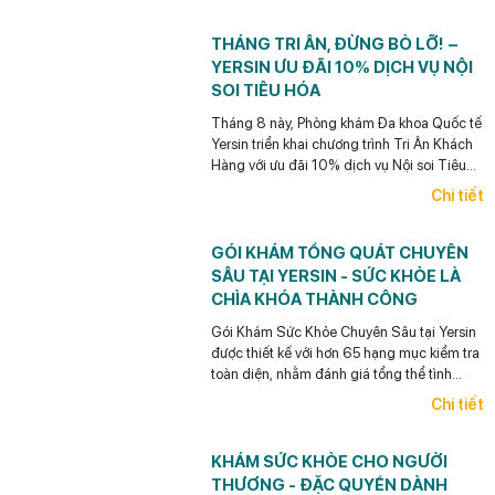
thăm khám trong tháng 8 này.
THÁNG TRI ÂN, ĐỪNG BỎ LỠ! –
YERSIN ƯU ĐÃI 10% DỊCH VỤ NỘI
SOI TIÊU HÓA
Tháng 8 này, Phòng khám Đa khoa Quốc tế
Yersin triển khai chương trình Tri Ân Khách
Hàng với ưu đãi 10% dịch vụ Nội soi Tiêu
hóa dành cho khách hàng cũ đã từng thăm
Chi tiết
khám tại Yersin. (Áp dụng đến hết ngày
31/08/2026.)
GÓI KHÁM TỔNG QUÁT CHUYÊN
SÂU TẠI YERSIN - SỨC KHỎE LÀ
CHÌA KHÓA THÀNH CÔNG
Gói Khám Sức Khỏe Chuyên Sâu tại Yersin
được thiết kế với hơn 65 hạng mục kiểm tra
toàn diện, nhằm đánh giá tổng thể tình
trạng sức khỏe, phù hợp cho các nhà quản
Chi tiết
lý, doanh nhân, người bận rộn...
KHÁM SỨC KHỎE CHO NGƯỜI
THƯƠNG - ĐẶC QUYỀN DÀNH