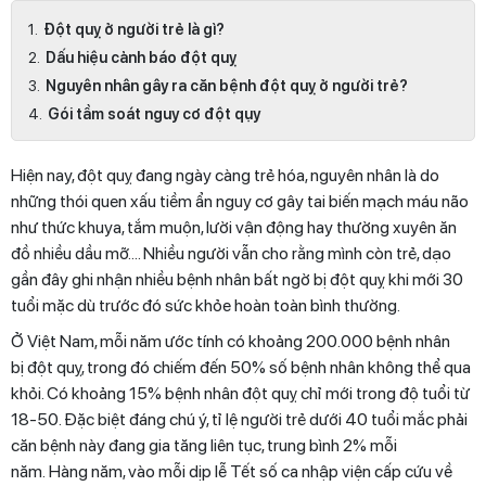
Đột quỵ ở người trẻ là gì?
Dấu hiệu cảnh báo đột quỵ
Nguyên nhân gây ra căn bệnh đột quỵ ở người trẻ?
Gói tầm soát nguy cơ đột qụy
Hiện nay, đột quỵ đang ngày càng trẻ hóa, nguyên nhân là do
những thói quen xấu tiềm ẩn nguy cơ gây tai biến mạch máu não
như thức khuya, tắm muộn, lười vận động hay thường xuyên ăn
đồ nhiều dầu mỡ.... Nhiều người vẫn cho rằng mình còn trẻ, dạo
gần đây ghi nhận nhiều bệnh nhân bất ngờ bị đột quỵ khi mới 30
tuổi mặc dù trước đó sức khỏe hoàn toàn bình thường.
Ở Việt Nam, mỗi năm ước tính có khoảng 200.000 bệnh nhân
bị đột quỵ, trong đó chiếm đến 50% số bệnh nhân không thể qua
khỏi. Có khoảng 15% bệnh nhân đột quỵ chỉ mới trong độ tuổi từ
18-50. Đặc biệt đáng chú ý, tỉ lệ người trẻ dưới 40 tuổi mắc phải
căn bệnh này đang gia tăng liên tục, trung bình 2% mỗi
năm. Hàng năm, vào mỗi dịp lễ Tết số ca nhập viện cấp cứu về