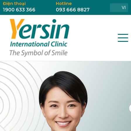
Điện thoại
Hotline
VI
1900 633 366
093 666 8827