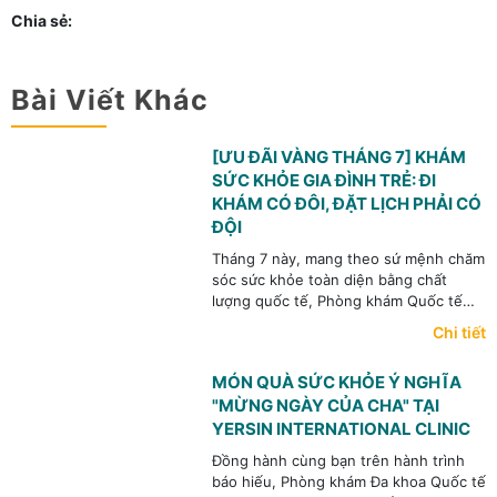
Chia sẻ:
Bài Viết Khác
[ƯU ĐÃI VÀNG THÁNG 7] KHÁM
SỨC KHỎE GIA ĐÌNH TRẺ: ĐI
KHÁM CÓ ĐÔI, ĐẶT LỊCH PHẢI CÓ
ĐỘI
Tháng 7 này, mang theo sứ mệnh chăm
sóc sức khỏe toàn diện bằng chất
lượng quốc tế, Phòng khám Quốc tế
Yersin mang đến chương trình Ưu đãi
Chi tiết
Vàng đặc biệt dành riêng cho các gia
đình trẻ với thông điệp: “Đi khám có
MÓN QUÀ SỨC KHỎE Ý NGHĨA
đôi, đặt lịch phải có đội”. Hãy để Yersin
"MỪNG NGÀY CỦA CHA" TẠI
cùng bạn bảo vệ những người thân yêu
từ những bước chủ động đầu tiên!
YERSIN INTERNATIONAL CLINIC
Đồng hành cùng bạn trên hành trình
báo hiếu, Phòng khám Đa khoa Quốc tế