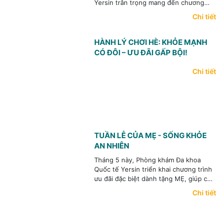
Yersin trân trọng mang đến chương
trình ưu đãi đặc biệt: "Món Quà Sức
Chi tiết
Khỏe – Trọn Vẹn Yêu Thương" áp dụng
trong suốt tháng 6 này.
HÀNH LÝ CHƠI HÈ: KHỎE MẠNH
CÓ ĐÔI – ƯU ĐÃI GẤP BỘI!
Chi tiết
TUẦN LỄ CỦA MẸ - SỐNG KHỎE
AN NHIÊN
Tháng 5 này, Phòng khám Đa khoa
Quốc tế Yersin triển khai chương trình
ưu đãi đặc biệt dành tặng MẸ, giúp chủ
động kiểm tra sức khỏe – phát hiện
Chi tiết
sớm nguy cơ bệnh lý và an tâm tận
hưởng cuộc sống.