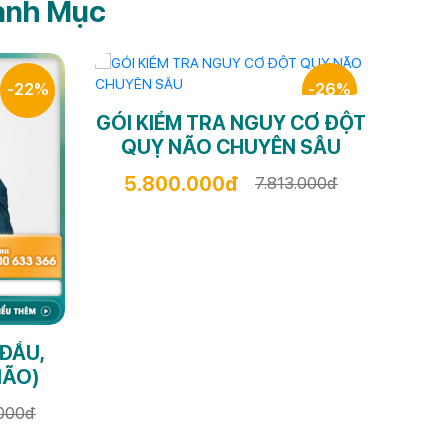
anh Mục
-22%
-26%
GÓ
GÓI KIỂM TRA NGUY CƠ ĐỘT
QUỴ NÃO CHUYÊN SÂU
5.800.000đ
7.813.000đ
 ĐẦU,
NÃO)
.000đ