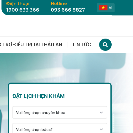
Điện thoại
Hotline
VI
1900 633 366
093 666 8827
 TRỢ ĐIỀU TRỊ TẠI THÁI LAN
TIN TỨC
ĐẶT LỊCH HẸN KHÁM