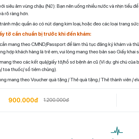
với siêu âm vùng chậu (Nữ): Bạn nên uống nhiều nước và nhịn tiểu để
và rõ ràng hơn.
tránh mặc quần áo có nút dạng kim loại, hoặc đeo các loại trang sức 
ấy tờ cần chuẩn bị trước khi đến khám:
cần mang theo CMND/Passport để làm thủ tục đăng ký khám và thủ t
ng hợp khách hàng là trẻ em, vui lòng mang theo bản sao Giấy khai 
mang theo các kết quả/giấy tờ/hồ sơ bệnh án cũ (Ví dụ: ghi chú của 
/ toa thuốc/ sổ tiêm chủng).
lòng mang theo Voucher quà tặng / Thẻ quà tặng / Thẻ thành viên / 
900.000đ
1.200.000đ