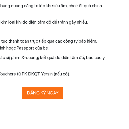
 bàng quang căng trước khi siêu âm, cho kết quả chính
kim loại khi đo điện tâm đồ để tránh gây nhiễu.
ục thanh toán trực tiếp qua các công ty bảo hiểm.
sinh hoặc Passport của bé.
bác sĩ/ phim X-quang/ kết quả đo điện tâm đồ/ báo cáo y
eVouchers từ PK ĐKQT Yersin (nếu có).
ĐĂNG KÝ NGAY