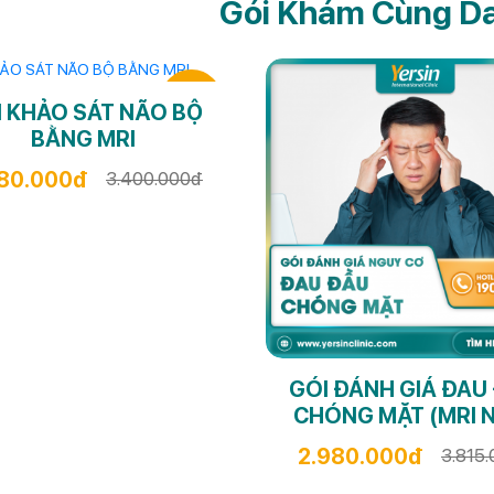
Gói Khám Cùng D
-21%
I KHẢO SÁT NÃO BỘ
BẰNG MRI
680.000đ
3.400.000đ
GÓI ĐÁNH GIÁ ĐAU
CHÓNG MẶT (MRI 
2.980.000đ
3.815