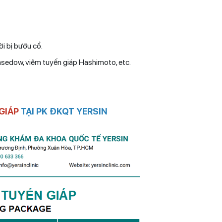
i bị bướu cổ.
asedow, viêm tuyến giáp Hashimoto, etc.
GIÁP
TẠI PK ĐKQT YERSIN