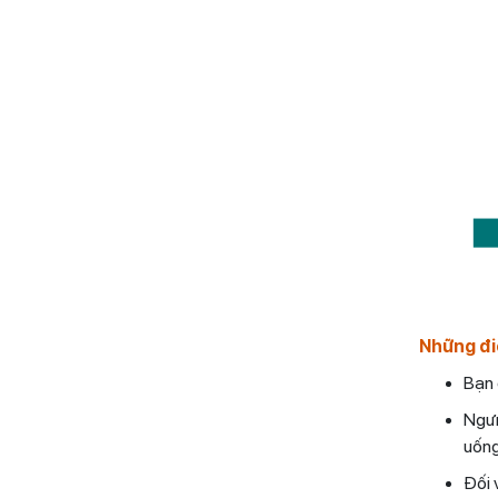
Những đi
Bạn 
Ngưn
uống
Đối 