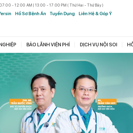
 07:00 - 12:00 AM | 13:00 - 17:00 PM ( Thứ Hai - Thứ Bảy )
Yersin
Hồ Sơ Bệnh Án
Tuyển Dụng
Liên Hệ & Góp Ý
NGHIỆP
BẢO LÃNH VIỆN PHÍ
DỊCH VỤ NỘI SOI
HỖ