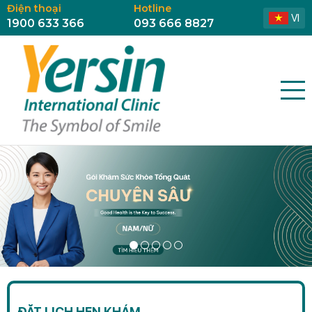
Điện thoại
Hotline
VI
1900 633 366
093 666 8827
ĐẶT LỊCH HẸN KHÁM