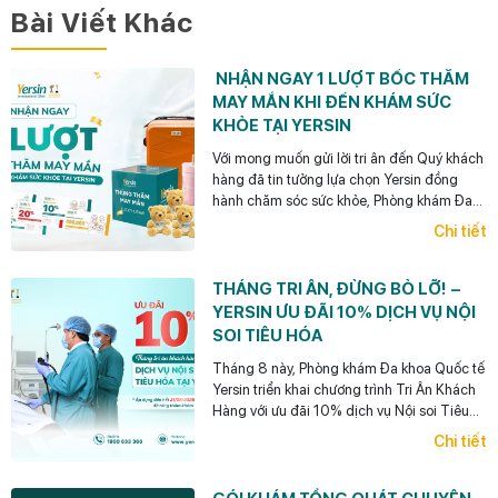
Bài Viết Khác
NHẬN NGAY 1 LƯỢT BỐC THĂM
MAY MẮN KHI ĐẾN KHÁM SỨC
KHỎE TẠI YERSIN
Với mong muốn gửi lời tri ân đến Quý khách
hàng đã tin tưởng lựa chọn Yersin đồng
hành chăm sóc sức khỏe, Phòng khám Đa
khoa Quốc tế Yersin dành tặng mỗi khách
Chi tiết
hàng 01 lượt bốc thăm may mắn khi đến
thăm khám trong tháng 8 này.
THÁNG TRI ÂN, ĐỪNG BỎ LỠ! –
YERSIN ƯU ĐÃI 10% DỊCH VỤ NỘI
SOI TIÊU HÓA
Tháng 8 này, Phòng khám Đa khoa Quốc tế
Yersin triển khai chương trình Tri Ân Khách
Hàng với ưu đãi 10% dịch vụ Nội soi Tiêu
hóa dành cho khách hàng cũ đã từng thăm
Chi tiết
khám tại Yersin. (Áp dụng đến hết ngày
31/08/2026.)