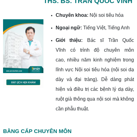
THS. BS. TRẦN QUỐC VĨNH
Chuyên khoa:
Nội soi tiêu hóa
Ngoại ngữ:
Tiếng Việt, Tiếng Anh
Giới thiệu:
Bác sĩ Trần Quốc
Vĩnh có trình độ chuyên môn
cao, nhiều năm kinh nghiệm trong
lĩnh vực Nội soi tiêu hóa (nội soi dạ
dày và đại tràng). Dễ dàng phát
hiện và điều trị các bệnh lý dạ dày,
ruột già thông qua nội soi mà không
cần phẫu thuật.
BẰNG CẤP CHUYÊN MÔN