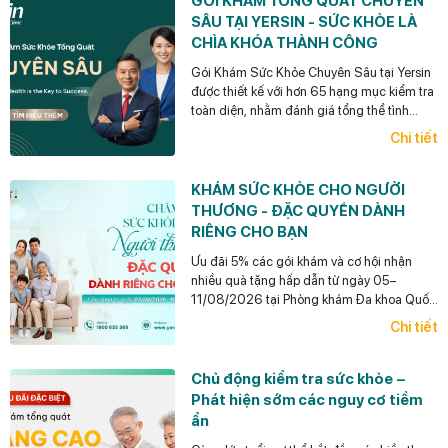
GÓI KHÁM TỔNG QUÁT CHUYÊN
SÂU TẠI YERSIN - SỨC KHỎE LÀ
CHÌA KHÓA THÀNH CÔNG
Gói Khám Sức Khỏe Chuyên Sâu tại Yersin
được thiết kế với hơn 65 hạng mục kiểm tra
toàn diện, nhằm đánh giá tổng thể tình
trạng sức khỏe, phù hợp cho các nhà quản
Chi tiết
lý, doanh nhân, người bận rộn...
KHÁM SỨC KHỎE CHO NGƯỜI
THƯƠNG - ĐẶC QUYỀN DÀNH
RIÊNG CHO BẠN
Ưu đãi 5% các gói khám và cơ hội nhận
nhiều quà tặng hấp dẫn từ ngày 05–
11/08/2026 tại Phòng khám Đa khoa Quốc
tế Yersin.
Chi tiết
Chủ động kiểm tra sức khỏe –
Phát hiện sớm các nguy cơ tiềm
ẩn