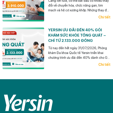
Càng lớn tuổi, cơ thể bắt đầu có nhiều thay
đổi về chuyển hóa, chức năng gan, tim
mạch và hệ cơ xương khớp. Những thay đổi
này thường diễn tiến âm thầm, chưa biểu
Chi tiết
hiện thành triệu chứng rõ ràng nhưng có thể
ảnh hưởng lâu dài đến sức khỏe và chất
lượng cuộc sống.
YERSIN ƯU ĐÃI ĐẾN 40% GÓI
KHÁM SỨC KHỎE TỔNG QUÁT –
CHỈ TỪ 2.133.000 ĐỒNG
Từ nay đến hết ngày 31/07/2026, Phòng
khám Đa khoa Quốc tế Yersin triển khai
chương trình ưu đãi đến 40% dành cho Gói
khám Tổng quát Tiêu chuẩn chỉ từ
Chi tiết
2.133.000 đồng. Đây là cơ hội để mỗi
người chủ động kiểm tra sức khỏe và đồng
hành cùng những người thân yêu trong
hành trình chăm sóc sức khỏe lâu dài.