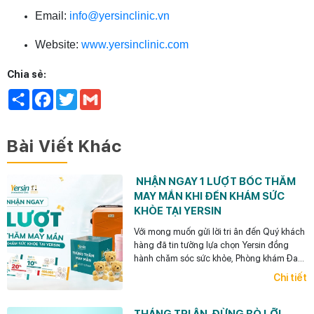
Email:
info@yersinclinic.vn
Website:
www.yersinclinic.com
Chia sẻ:
Share
Facebook
Twitter
Gmail
Bài Viết Khác
NHẬN NGAY 1 LƯỢT BỐC THĂM
MAY MẮN KHI ĐẾN KHÁM SỨC
KHỎE TẠI YERSIN
Với mong muốn gửi lời tri ân đến Quý khách
hàng đã tin tưởng lựa chọn Yersin đồng
hành chăm sóc sức khỏe, Phòng khám Đa
khoa Quốc tế Yersin dành tặng mỗi khách
Chi tiết
hàng 01 lượt bốc thăm may mắn khi đến
thăm khám trong tháng 8 này.