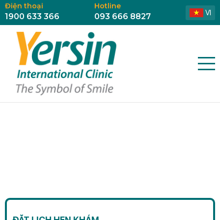
Điện thoại
Hotline
VI
1900 633 366
093 666 8827
ĐẶT LỊCH HẸN KHÁM