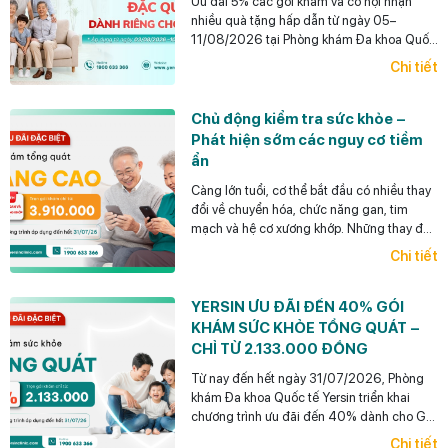
Ưu đãi 5% các gói khám và cơ hội nhận
nhiều quà tặng hấp dẫn từ ngày 05–
11/08/2026 tại Phòng khám Đa khoa Quốc
tế Yersin.
Chi tiết
Chủ động kiểm tra sức khỏe –
Phát hiện sớm các nguy cơ tiềm
ẩn
Càng lớn tuổi, cơ thể bắt đầu có nhiều thay
đổi về chuyển hóa, chức năng gan, tim
mạch và hệ cơ xương khớp. Những thay đổi
này thường diễn tiến âm thầm, chưa biểu
Chi tiết
hiện thành triệu chứng rõ ràng nhưng có thể
ảnh hưởng lâu dài đến sức khỏe và chất
lượng cuộc sống.
YERSIN ƯU ĐÃI ĐẾN 40% GÓI
KHÁM SỨC KHỎE TỔNG QUÁT –
CHỈ TỪ 2.133.000 ĐỒNG
Từ nay đến hết ngày 31/07/2026, Phòng
khám Đa khoa Quốc tế Yersin triển khai
chương trình ưu đãi đến 40% dành cho Gói
khám Tổng quát Tiêu chuẩn chỉ từ
Chi tiết