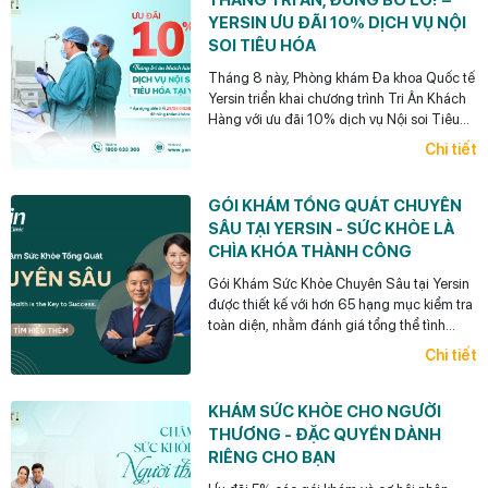
THÁNG TRI ÂN, ĐỪNG BỎ LỠ! –
YERSIN ƯU ĐÃI 10% DỊCH VỤ NỘI
SOI TIÊU HÓA
Tháng 8 này, Phòng khám Đa khoa Quốc tế
Yersin triển khai chương trình Tri Ân Khách
Hàng với ưu đãi 10% dịch vụ Nội soi Tiêu
hóa dành cho khách hàng cũ đã từng thăm
Chi tiết
khám tại Yersin. (Áp dụng đến hết ngày
31/08/2026.)
GÓI KHÁM TỔNG QUÁT CHUYÊN
SÂU TẠI YERSIN - SỨC KHỎE LÀ
CHÌA KHÓA THÀNH CÔNG
Gói Khám Sức Khỏe Chuyên Sâu tại Yersin
được thiết kế với hơn 65 hạng mục kiểm tra
toàn diện, nhằm đánh giá tổng thể tình
trạng sức khỏe, phù hợp cho các nhà quản
Chi tiết
lý, doanh nhân, người bận rộn...
KHÁM SỨC KHỎE CHO NGƯỜI
THƯƠNG - ĐẶC QUYỀN DÀNH
RIÊNG CHO BẠN