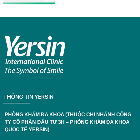
2.133.000 đồng. Đây là cơ hội để mỗi
người chủ động kiểm tra sức khỏe và đồng
hành cùng những người thân yêu trong
hành trình chăm sóc sức khỏe lâu dài.
THÔNG TIN YERSIN
PHÒNG KHÁM ĐA KHOA (THUỘC CHI NHÁNH CÔNG
TY CỔ PHẦN ĐẦU TƯ 3H – PHÒNG KHÁM ĐA KHOA
QUỐC TẾ YERSIN)