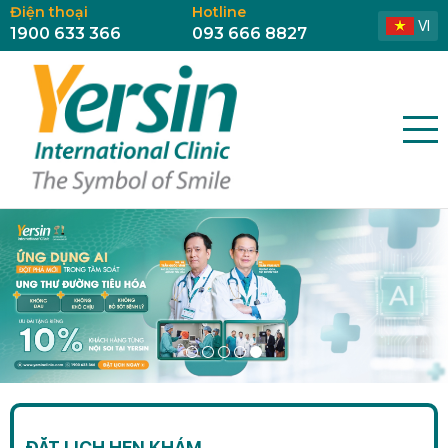
Điện thoại
Hotline
VI
1900 633 366
093 666 8827
ĐẶT LỊCH HẸN KHÁM