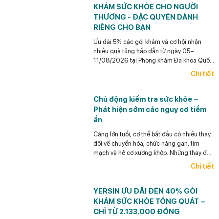
KHÁM SỨC KHỎE CHO NGƯỜI
THƯƠNG - ĐẶC QUYỀN DÀNH
RIÊNG CHO BẠN
Ưu đãi 5% các gói khám và cơ hội nhận
nhiều quà tặng hấp dẫn từ ngày 05–
11/08/2026 tại Phòng khám Đa khoa Quốc
tế Yersin.
Chi tiết
Chủ động kiểm tra sức khỏe –
Phát hiện sớm các nguy cơ tiềm
ẩn
Càng lớn tuổi, cơ thể bắt đầu có nhiều thay
đổi về chuyển hóa, chức năng gan, tim
mạch và hệ cơ xương khớp. Những thay đổi
này thường diễn tiến âm thầm, chưa biểu
Chi tiết
hiện thành triệu chứng rõ ràng nhưng có thể
ảnh hưởng lâu dài đến sức khỏe và chất
lượng cuộc sống.
YERSIN ƯU ĐÃI ĐẾN 40% GÓI
KHÁM SỨC KHỎE TỔNG QUÁT –
CHỈ TỪ 2.133.000 ĐỒNG