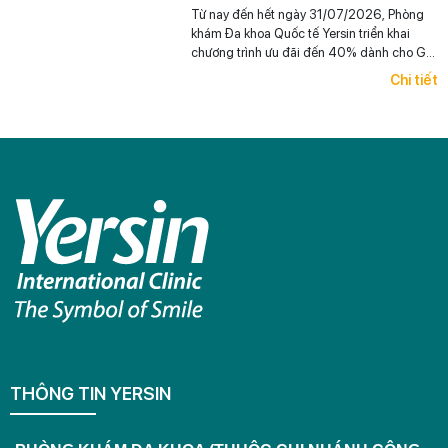
Từ nay đến hết ngày 31/07/2026, Phòng
khám Đa khoa Quốc tế Yersin triển khai
chương trình ưu đãi đến 40% dành cho Gói
khám Tổng quát Tiêu chuẩn chỉ từ
Chi tiết
2.133.000 đồng. Đây là cơ hội để mỗi
người chủ động kiểm tra sức khỏe và đồng
hành cùng những người thân yêu trong
hành trình chăm sóc sức khỏe lâu dài.
THÔNG TIN YERSIN