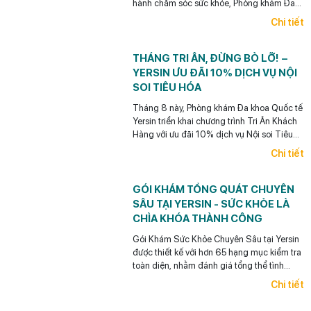
hành chăm sóc sức khỏe, Phòng khám Đa
khoa Quốc tế Yersin dành tặng mỗi khách
Chi tiết
hàng 01 lượt bốc thăm may mắn khi đến
thăm khám trong tháng 8 này.
THÁNG TRI ÂN, ĐỪNG BỎ LỠ! –
YERSIN ƯU ĐÃI 10% DỊCH VỤ NỘI
SOI TIÊU HÓA
Tháng 8 này, Phòng khám Đa khoa Quốc tế
Yersin triển khai chương trình Tri Ân Khách
Hàng với ưu đãi 10% dịch vụ Nội soi Tiêu
hóa dành cho khách hàng cũ đã từng thăm
Chi tiết
khám tại Yersin. (Áp dụng đến hết ngày
31/08/2026.)
GÓI KHÁM TỔNG QUÁT CHUYÊN
SÂU TẠI YERSIN - SỨC KHỎE LÀ
CHÌA KHÓA THÀNH CÔNG
Gói Khám Sức Khỏe Chuyên Sâu tại Yersin
được thiết kế với hơn 65 hạng mục kiểm tra
toàn diện, nhằm đánh giá tổng thể tình
trạng sức khỏe, phù hợp cho các nhà quản
Chi tiết
lý, doanh nhân, người bận rộn...