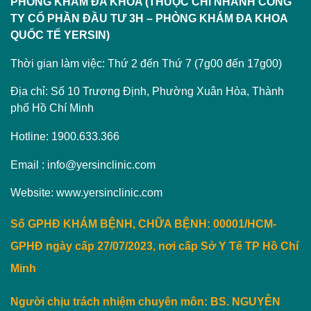
PHÒNG KHÁM ĐA KHOA (THUỘC CHI NHÁNH CÔNG
TY CỔ PHẦN ĐẦU TƯ 3H – PHÒNG KHÁM ĐA KHOA
QUỐC TẾ YERSIN)
Thời gian làm việc: Thứ 2 đến Thứ 7 (7g00 đến 17g00)
Địa chỉ: Số 10 Trương Định, Phường Xuân Hòa, Thành
phố Hồ Chí Minh
Hotline: 1900.633.366
Email : info@yersinclinic.com
Website: www.yersinclinic.com
Số GPHĐ KHÁM BỆNH, CHỮA BỆNH: 00001/HCM-
GPHĐ ngày cấp 27/07/2023, nơi cấp Sở Y Tế TP Hồ Chí
Minh
Người chịu trách nhiệm chuyên môn:
BS. NGUYỄN