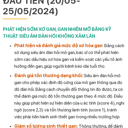
ĐẦU TIÊN (20/05-
25/05/2024)
PHÁT HIỆN SỚM XƠ GAN, GAN NHIỄM MỠ BẰNG KỸ
THUẬT SIÊU ÂM ĐÀN HỒI KHÔNG XÂM LẤN
Phát hiện và đánh giá mức độ xơ hóa gan
: Bằng cách
sử dụng siêu âm đàn hồi mô gan, bác sĩ có thể phát hiện
sớm các dấu hiệu xơ hóa gan và kiểm soát các yếu tố ảnh
hưởng đến gan, giúp người bệnh kéo dài tuổi thọ.
Đánh giá tổn thương dạng khối:
Siêu âm đàn hồi mô
gan cho phép xác định độ cứng của mô gan thông qua đo
độ đàn hồi. Bằng cách chuyển đổi thông tin đo được, ta có
thể đánh giá mức độ tổn thương gan theo 4 mức độ. Điều
này giúp phát hiện sự hiện diện của u ác tính (score 4), nghi
ngờ (score 2,3) và tổn thương lành tính (score 1), tránh
việc phải tiến hành sinh thiết gan trong nhiều trường hợp.
Giảm số lượng sinh thiết gan:
Thông thường, để đánh