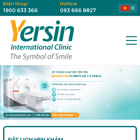
Điện thoại
Hotline
VI
1900 633 366
093 666 8827
ĐẶT LỊCH HẸN KHÁM