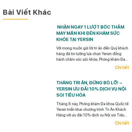
Bài Viết Khác
NHẬN NGAY 1 LƯỢT BỐC THĂM
MAY MẮN KHI ĐẾN KHÁM SỨC
KHỎE TẠI YERSIN
Với mong muốn gửi lời tri ân đến Quý khách
hàng đã tin tưởng lựa chọn Yersin đồng
hành chăm sóc sức khỏe, Phòng khám Đa
khoa Quốc tế Yersin dành tặng mỗi khách
Chi tiết
hàng 01 lượt bốc thăm may mắn khi đến
thăm khám trong tháng 8 này.
THÁNG TRI ÂN, ĐỪNG BỎ LỠ! –
YERSIN ƯU ĐÃI 10% DỊCH VỤ NỘI
SOI TIÊU HÓA
Tháng 8 này, Phòng khám Đa khoa Quốc tế
Yersin triển khai chương trình Tri Ân Khách
Hàng với ưu đãi 10% dịch vụ Nội soi Tiêu
hóa dành cho khách hàng cũ đã từng thăm
Chi tiết
khám tại Yersin. (Áp dụng đến hết ngày
31/08/2026.)