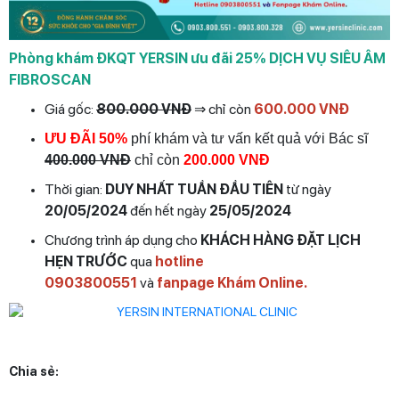
Phòng khám ĐKQT YERSIN ưu đãi 25% DỊCH VỤ SIÊU ÂM
FIBROSCAN
Giá gốc:
800.000 VNĐ
⇒ chỉ còn
600.000 VNĐ
ƯU ĐÃI 50%
phí khám và tư vấn kết quả với Bác sĩ
400.000 VNĐ
chỉ còn
200.000 VNĐ
Thời gian:
DUY NHẤT TUẦN ĐẦU TIÊN
từ ngày
20/05/2024
đến hết ngày
25/05/2024
Chương trình áp dụng cho
KHÁCH HÀNG ĐẶT LỊCH
HẸN TRƯỚC
qua
hotline
0903800551
và
fanpage
Khám Online
.
Chia sẻ: