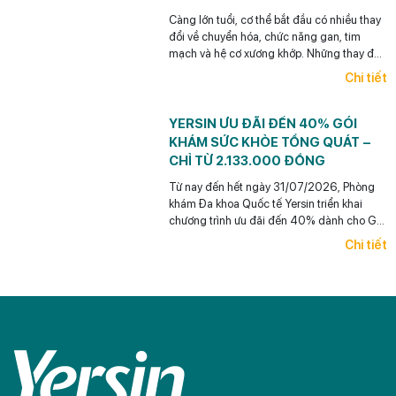
Càng lớn tuổi, cơ thể bắt đầu có nhiều thay
đổi về chuyển hóa, chức năng gan, tim
mạch và hệ cơ xương khớp. Những thay đổi
này thường diễn tiến âm thầm, chưa biểu
Chi tiết
hiện thành triệu chứng rõ ràng nhưng có thể
ảnh hưởng lâu dài đến sức khỏe và chất
lượng cuộc sống.
YERSIN ƯU ĐÃI ĐẾN 40% GÓI
KHÁM SỨC KHỎE TỔNG QUÁT –
CHỈ TỪ 2.133.000 ĐỒNG
Từ nay đến hết ngày 31/07/2026, Phòng
khám Đa khoa Quốc tế Yersin triển khai
chương trình ưu đãi đến 40% dành cho Gói
khám Tổng quát Tiêu chuẩn chỉ từ
Chi tiết
2.133.000 đồng. Đây là cơ hội để mỗi
người chủ động kiểm tra sức khỏe và đồng
hành cùng những người thân yêu trong
hành trình chăm sóc sức khỏe lâu dài.