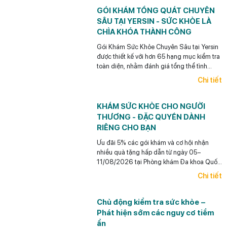
GÓI KHÁM TỔNG QUÁT CHUYÊN
SÂU TẠI YERSIN - SỨC KHỎE LÀ
CHÌA KHÓA THÀNH CÔNG
Gói Khám Sức Khỏe Chuyên Sâu tại Yersin
được thiết kế với hơn 65 hạng mục kiểm tra
toàn diện, nhằm đánh giá tổng thể tình
trạng sức khỏe, phù hợp cho các nhà quản
Chi tiết
lý, doanh nhân, người bận rộn...
KHÁM SỨC KHỎE CHO NGƯỜI
THƯƠNG - ĐẶC QUYỀN DÀNH
RIÊNG CHO BẠN
Ưu đãi 5% các gói khám và cơ hội nhận
nhiều quà tặng hấp dẫn từ ngày 05–
11/08/2026 tại Phòng khám Đa khoa Quốc
tế Yersin.
Chi tiết
Chủ động kiểm tra sức khỏe –
Phát hiện sớm các nguy cơ tiềm
ẩn