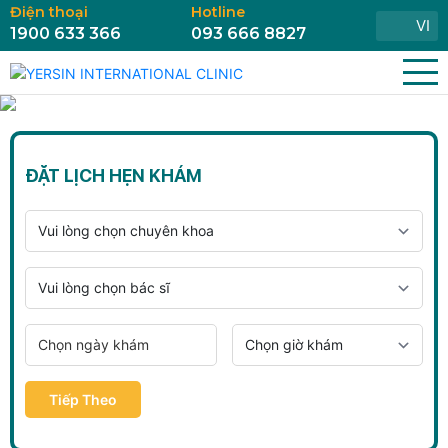
Điện thoại
Hotline
VI
1900 633 366
093 666 8827
ĐẶT LỊCH HẸN KHÁM
Tiếp Theo