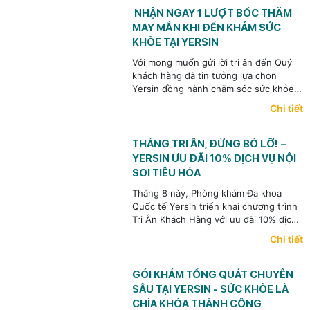
NHẬN NGAY 1 LƯỢT BỐC THĂM
MAY MẮN KHI ĐẾN KHÁM SỨC
KHỎE TẠI YERSIN
Với mong muốn gửi lời tri ân đến Quý
khách hàng đã tin tưởng lựa chọn
Yersin đồng hành chăm sóc sức khỏe,
Phòng khám Đa khoa Quốc tế Yersin
Chi tiết
dành tặng mỗi khách hàng 01 lượt bốc
thăm may mắn khi đến thăm khám
trong tháng 8 này.
THÁNG TRI ÂN, ĐỪNG BỎ LỠ! –
YERSIN ƯU ĐÃI 10% DỊCH VỤ NỘI
SOI TIÊU HÓA
Tháng 8 này, Phòng khám Đa khoa
Quốc tế Yersin triển khai chương trình
Tri Ân Khách Hàng với ưu đãi 10% dịch
vụ Nội soi Tiêu hóa dành cho khách
Chi tiết
hàng cũ đã từng thăm khám tại Yersin.
(Áp dụng đến hết ngày 31/08/2026.)
GÓI KHÁM TỔNG QUÁT CHUYÊN
SÂU TẠI YERSIN - SỨC KHỎE LÀ
CHÌA KHÓA THÀNH CÔNG