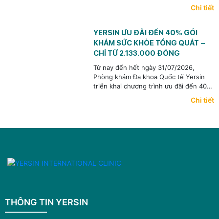
Những thay đổi này thường diễn tiến
Chi tiết
âm thầm, chưa biểu hiện thành triệu
chứng rõ ràng nhưng có thể ảnh hưởng
lâu dài đến sức khỏe và chất lượng
YERSIN ƯU ĐÃI ĐẾN 40% GÓI
cuộc sống.
KHÁM SỨC KHỎE TỔNG QUÁT –
CHỈ TỪ 2.133.000 ĐỒNG
Từ nay đến hết ngày 31/07/2026,
Phòng khám Đa khoa Quốc tế Yersin
triển khai chương trình ưu đãi đến 40%
dành cho Gói khám Tổng quát Tiêu
Chi tiết
chuẩn chỉ từ 2.133.000 đồng. Đây là cơ
hội để mỗi người chủ động kiểm tra sức
khỏe và đồng hành cùng những người
thân yêu trong hành trình chăm sóc
sức khỏe lâu dài.
THÔNG TIN YERSIN