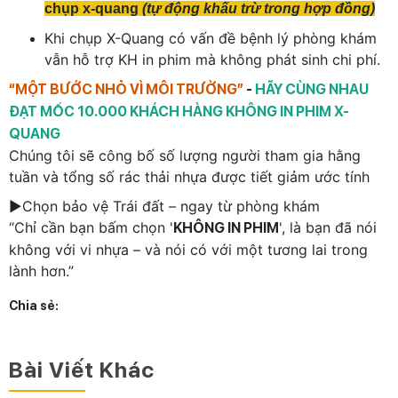
chụp x-quang
(tự động khấu trừ trong hợp đồng)
Khi chụp X-Quang có vấn đề bệnh lý phòng khám
vẫn hỗ trợ KH in phim mà không phát sinh chi phí.
“MỘT BƯỚC NHỎ VÌ MÔI TRƯỜNG”
-
HÃY CÙNG NHAU
ĐẠT MỐC 10.000 KHÁCH HÀNG KHÔNG IN PHIM X-
QUANG
Chúng tôi sẽ công bố số lượng người tham gia hằng
tuần và tổng số rác thải nhựa được tiết giảm ước tính
►Chọn bảo vệ Trái đất – ngay từ phòng khám
“Chỉ cần bạn bấm chọn '
', là bạn đã nói
KHÔNG IN PHIM
không với vi nhựa – và nói có với một tương lai trong
lành hơn.”
Chia sẻ:
Bài Viết Khác