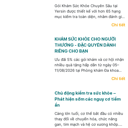
Gói Khám Sức Khỏe Chuyên Sâu tại
Yersin được thiết kế với hơn 65 hạng
mục kiểm tra toàn diện, nhằm đánh giá
tổng thể tình trạng sức khỏe, phù hợp
Chi tiết
cho các nhà quản lý, doanh nhân,
người bận rộn...
KHÁM SỨC KHỎE CHO NGƯỜI
THƯƠNG - ĐẶC QUYỀN DÀNH
RIÊNG CHO BẠN
Ưu đãi 5% các gói khám và cơ hội nhận
nhiều quà tặng hấp dẫn từ ngày 05–
11/08/2026 tại Phòng khám Đa khoa
Quốc tế Yersin.
Chi tiết
Chủ động kiểm tra sức khỏe –
Phát hiện sớm các nguy cơ tiềm
ẩn
Càng lớn tuổi, cơ thể bắt đầu có nhiều
thay đổi về chuyển hóa, chức năng
gan, tim mạch và hệ cơ xương khớp.