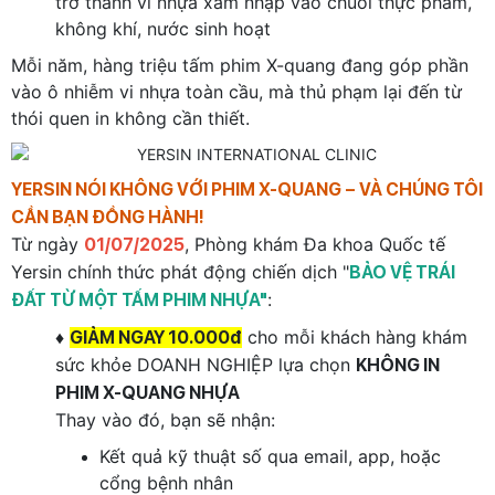
trở thành vi nhựa xâm nhập vào chuỗi thực phẩm,
không khí, nước sinh hoạt
Mỗi năm, hàng triệu tấm phim X-quang đang góp phần
vào ô nhiễm vi nhựa toàn cầu, mà thủ phạm lại đến từ
thói quen in không cần thiết.
YERSIN NÓI KHÔNG VỚI PHIM X-QUANG – VÀ CHÚNG TÔI
CẦN BẠN ĐỒNG HÀNH!
Từ ngày
, Phòng khám Đa khoa Quốc tế
01/07/2025
Yersin chính thức phát động chiến dịch "
BẢO VỆ TRÁI
:
ĐẤT TỪ MỘT TẤM PHIM NHỰA"
♦
cho mỗi khách hàng khám
GIẢM NGAY 10.000đ
sức khỏe DOANH NGHIỆP lựa chọn
KHÔNG IN
PHIM X-QUANG NHỰA
Thay vào đó, bạn sẽ nhận:
Kết quả kỹ thuật số qua email, app, hoặc
cổng bệnh nhân