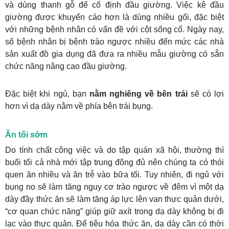
và dùng thanh gỗ để cố định đầu giường. Việc kê đầu
giường được khuyến cáo hơn là dùng nhiều gối, đặc biệt
với những bệnh nhân có vấn đề với cột sống cổ. Ngày nay,
số bệnh nhân bị bệnh trào ngược nhiều đến mức các nhà
sản xuất đồ gia dụng đã đưa ra nhiều mẫu giường có sẵn
chức năng nâng cao đầu giường.
Đặc biệt khi ngủ, bạn
nằm nghiêng về bên trái
sẽ có lợi
hơn vì dạ dày nằm về phía bên trái bụng.
Ăn tối sớm
Do tính chất công việc và do tập quán xã hội, thường thì
buổi tối cả nhà mới tập trung đông đủ nên chúng ta có thói
quen ăn nhiều và ăn trễ vào bữa tối. Tuy nhiên, đi ngủ với
bụng no sẽ làm tăng nguy cơ trào ngược về đêm vì một dạ
dày đầy thức ăn sẽ làm tăng áp lực lên van thực quản dưới,
“cơ quan chức năng” giúp giữ axít trong dạ dày không bị đi
lạc vào thực quản. Để tiêu hóa thức ăn, dạ dày cần có thời