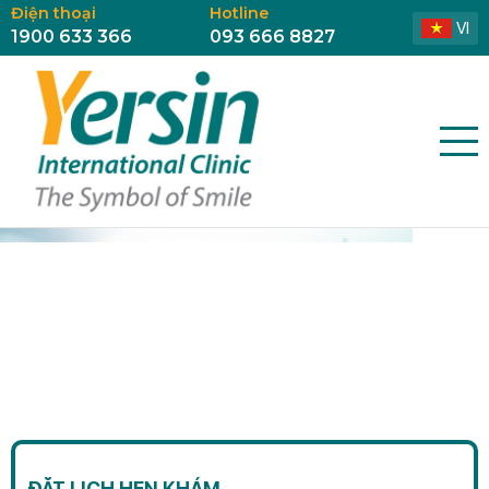
Điện thoại
Hotline
VI
1900 633 366
093 666 8827
ĐẶT LỊCH HẸN KHÁM