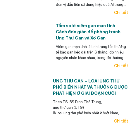
đơn vị đầu tiên sử dụng hiệu quả AI trong
Nội soi tiêu hóa ở Việt Nam.
Chi tiết
Tầm soát viêm gan mạn tính -
Cách đơn giản để phòng tránh
Ung Thư Gan và Xơ Gan
Viêm gan mạn tính là tình trạng tổn thương
tế bào gan kéo dài trên 6 tháng, do nhiều
nguyên nhân khác nhau, trong đó thường
gặp nhất là viêm gan siêu vi B mạn tính,
Chi tiết
viêm gan siêu vi C mạn tính, bệnh gan do
bia rượu và gan nhiễm mỡ.
UNG THƯ GAN – LOẠI UNG THƯ
PHỔ BIẾN NHẤT VÀ THƯỜNG ĐƯỢC
PHÁT HIỆN Ở GIAI ĐOẠN CUỐI
Theo TS. BS Đinh Thế Trung,
ung thư gan (UTG)
là loại ung thư phổ biến nhất ở Việt Nam,
điểm đáng lưu ý
Chi tiết
là loại ung thư này có thể phòng ngừa được (y
học có thể giúp làm giảm rất đáng kể khả năng