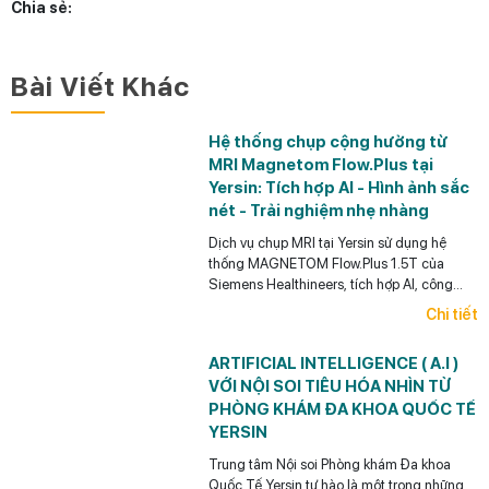
Chia sẻ:
Bài Viết Khác
Hệ thống chụp cộng hưởng từ
MRI Magnetom Flow.Plus tại
Yersin: Tích hợp AI - Hình ảnh sắc
nét - Trải nghiệm nhẹ nhàng
Dịch vụ chụp MRI tại Yersin sử dụng hệ
thống MAGNETOM Flow.Plus 1.5T của
Siemens Healthineers, tích hợp AI, công
nghệ Deep Resolve, khử tiếng ồn và tối ưu
Chi tiết
thời gian chụp.
ARTIFICIAL INTELLIGENCE ( A.I )
VỚI NỘI SOI TIÊU HÓA NHÌN TỪ
PHÒNG KHÁM ĐA KHOA QUỐC TẾ
YERSIN
Trung tâm Nội soi Phòng khám Đa khoa
Quốc Tế Yersin tự hào là một trong những