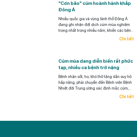
"Cơn bão" cúm hoành hành khắp
ra UTG cho bệnh nhân),
Đông Á
có thể phát hiện sớm và điều trị hiệu quả
UTG.
Nhiều quốc gia và vùng lãnh thổ Đông Á
đang ghi nhận đợt dịch cúm mùa nghiêm
trọng nhất trong nhiều năm, khiến các bệnh
viện quá tải, thuốc khan hiếm.
Chi tiết
Cúm mùa dang diễn biến rất phức
tạp, nhiều ca bệnh trở nặng
Bệnh nhân sốt, ho, khó thở tăng dần suy hô
hấp nặng, phải chuyển đến Bệnh viện Bệnh
Nhiệt đới Trung ương xác định mắc cúm,
đặt ống nội khí quản.
Chi tiết