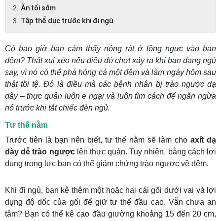
Ăn tối sớm
Tập thể dục trước khi đi ngủ
Có bao giờ bạn cảm thấy nóng rát ở lồng ngực vào ban
đêm? Thật xui xẻo nếu điều đó chợt xảy ra khi bạn đang ngủ
say, vì nó có thể phá hỏng cả một đêm và làm ngày hôm sau
thật tồi tệ. Đó là điều mà các bệnh nhân bị trào ngược dạ
dày – thực quản luôn e ngại và luôn tìm cách để ngăn ngừa
nó trước khi tắt chiếc đèn ngủ.
Tư thế nằm
Trước tiên là bạn nên biết, tư thế nằm sẽ làm cho
axít dạ
dày dễ trào ngược
lên thực quản. Tuy nhiên, bằng cách lợi
dụng trọng lực bạn có thể giảm chứng trào ngược về đêm.
Khi đi ngủ, bạn kê thêm một hoặc hai cái gối dưới vai và lợi
dụng độ dốc của gối để giữ tư thế đầu cao. Vẫn chưa an
tâm? Bạn có thể kê cao đầu giường khoảng 15 đến 20 cm,