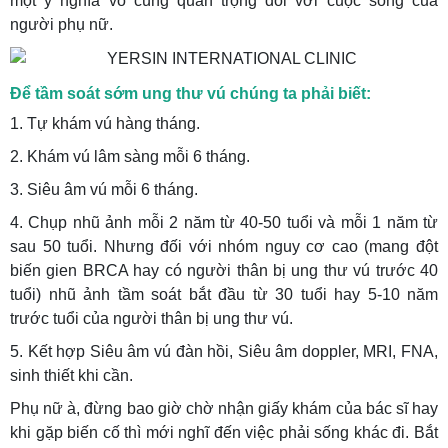
một ý nghĩa vô cùng quan trọng đối với cuộc sống của
người phụ nữ.
Để tầm soát sớm ung thư vú chúng ta phải biết:
1. Tự khám vú hàng tháng.
2. Khám vú lâm sàng mỗi 6 tháng.
3. Siêu âm vú mỗi 6 tháng.
4. Chụp nhũ ảnh mỗi 2 năm từ 40-50 tuổi và mỗi 1 năm từ
sau 50 tuổi. Nhưng đối với nhóm nguy cơ cao (mang đột
biến gien BRCA hay có người thân bị ung thư vú trước 40
tuổi) nhũ ảnh tầm soát bắt đầu từ 30 tuổi hay 5-10 năm
trước tuổi của người thân bị ung thư vú.
5. Kết hợp Siêu âm vú đàn hồi, Siêu âm doppler, MRI, FNA,
sinh thiết khi cần.
Phụ nữ à, đừng bao giờ chờ nhận giấy khám của bác sĩ hay
khi gặp biến cố thì mới nghĩ đến việc phải sống khác đi. Bắt