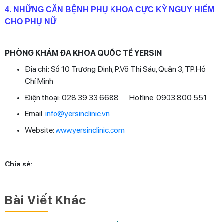
4. NHỮNG CĂN BỆNH PHỤ KHOA CỰC KỲ NGUY HIỂM
CHO PHỤ NỮ
PHÒNG KHÁM ĐA KHOA QUỐC TẾ YERSIN
Địa chỉ: Số 10 Trương Định, P.Võ Thị Sáu, Quận 3, TP.Hồ
Chí Minh
Điện thoại: 028 39 33 6688 Hotline: 0903.800.551
Email:
info@yersinclinic.vn
Website:
www.yersinclinic.com
Chia sẻ:
Bài Viết Khác