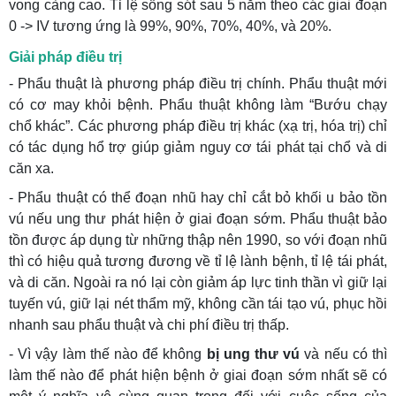
vong càng cao. Tỉ lệ sống sót sau 5 năm theo các giai đoạn
0 -> IV tương ứng là 99%, 90%, 70%, 40%, và 20%.
Giải pháp điều trị
- Phẩu thuật là phương pháp điều trị chính. Phẩu thuật mới
có cơ may khỏi bệnh. Phẩu thuật không làm “Bướu chạy
chổ khác”. Các phương pháp điều trị khác (xạ trị, hóa trị) chỉ
có tác dụng hổ trợ giúp giảm nguy cơ tái phát tại chổ và di
căn xa.
- Phẩu thuật có thể đoạn nhũ hay chỉ cắt bỏ khối u bảo tồn
vú nếu ung thư phát hiện ở giai đoạn sớm. Phẩu thuật bảo
tồn được áp dụng từ những thập nên 1990, so với đoạn nhũ
thì có hiệu quả tương đương về tỉ lệ lành bệnh, tỉ lệ tái phát,
và di căn. Ngoài ra nó lại còn giảm áp lực tinh thần vì giữ lại
tuyến vú, giữ lại nét thẩm mỹ, không cần tái tạo vú, phục hồi
nhanh sau phẩu thuật và chi phí điều trị thấp.
- Vì vậy làm thế nào để không
bị ung thư vú
và nếu có thì
làm thế nào để phát hiện bệnh ở giai đoạn sớm nhất sẽ có