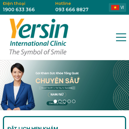
Điện thoại
Hotline
VI
1900 633 366
093 666 8827
ĐẶT LỊCH HẸN KHÁM