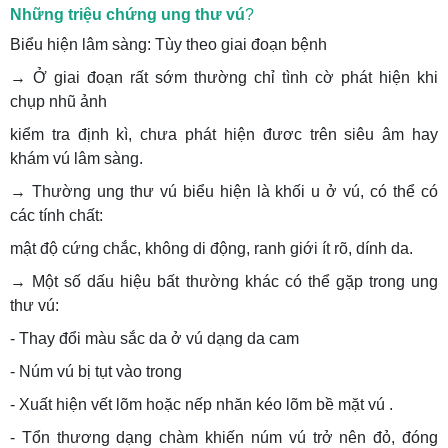
Những triệu chứng ung thư vú
?
Biểu hiện lâm sàng: Tùy theo giai đoạn bệnh
→ Ở giai đoạn rất sớm thường chỉ tình cờ phát hiện khi
chụp nhũ ảnh
kiểm tra định kì, chưa phát hiện đươc trên siêu âm hay
khám vú lâm sàng.
→ Thường ung thư vú biểu hiện là khối u ở vú, có thể có
các tính chất:
mật độ cứng chắc, không di động, ranh giới ít rõ, dính da.
→ Một số dấu hiệu bất thường khác có thể gặp trong ung
thư vú:
- Thay đổi màu sắc da ở vú dạng da cam
- Núm vú bị tụt vào trong
- Xuất hiện vết lõm hoặc nếp nhăn kéo lõm bề mặt vú .
- Tổn thương dạng chàm khiến núm vú trở nên đỏ, đóng