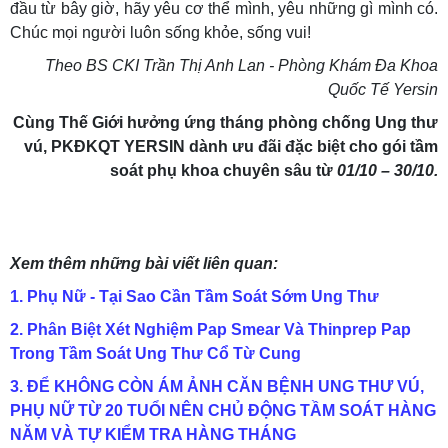
đầu từ bây giờ, hãy yêu cơ thể mình, yêu những gì mình có.
Chúc mọi người luôn sống khỏe, sống vui!
Theo BS CKI Trần Thị Anh Lan - Phòng Khám Đa Khoa
Quốc Tế Yersin
Cùng Thế Giới hưởng ứng tháng phòng chống Ung thư
vú, PKĐKQT YERSIN dành ưu đãi đặc biệt cho gói tầm
soát phụ khoa chuyên sâu
từ
01/10 – 30/10.
Xem thêm những bài viết liên quan:
1. Phụ Nữ - Tại Sao Cần Tầm Soát Sớm Ung Thư
2. Phân Biệt Xét Nghiệm Pap Smear Và Thinprep Pap
Trong Tầm Soát Ung Thư Cổ Từ Cung
3. ĐỂ KHÔNG CÒN ÁM ẢNH CĂN BỆNH UNG THƯ VÚ,
PHỤ NỮ TỪ 20 TUỔI NÊN CHỦ ĐỘNG TẦM SOÁT HÀNG
NĂM VÀ TỰ KIỂM TRA HÀNG THÁNG