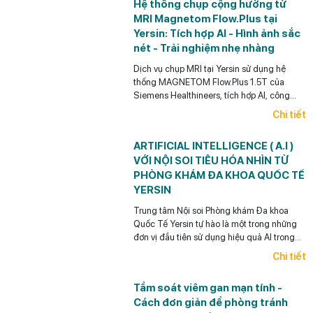
Hệ thống chụp cộng hưởng từ
MRI Magnetom Flow.Plus tại
Yersin: Tích hợp AI - Hình ảnh sắc
nét - Trải nghiệm nhẹ nhàng
Dịch vụ chụp MRI tại Yersin sử dụng hệ
thống MAGNETOM Flow.Plus 1.5T của
Siemens Healthineers, tích hợp AI, công
nghệ Deep Resolve, khử tiếng ồn và tối ưu
Chi tiết
thời gian chụp.
ARTIFICIAL INTELLIGENCE ( A.I )
VỚI NỘI SOI TIÊU HÓA NHÌN TỪ
PHÒNG KHÁM ĐA KHOA QUỐC TẾ
YERSIN
Trung tâm Nội soi Phòng khám Đa khoa
Quốc Tế Yersin tự hào là một trong những
đơn vị đầu tiên sử dụng hiệu quả AI trong
Nội soi tiêu hóa ở Việt Nam.
Chi tiết
Tầm soát viêm gan mạn tính -
Cách đơn giản để phòng tránh