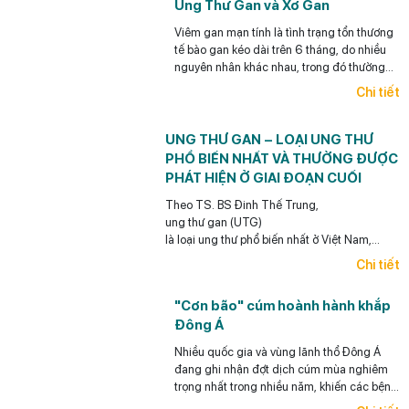
Ung Thư Gan và Xơ Gan
Viêm gan mạn tính là tình trạng tổn thương
tế bào gan kéo dài trên 6 tháng, do nhiều
nguyên nhân khác nhau, trong đó thường
gặp nhất là viêm gan siêu vi B mạn tính,
Chi tiết
viêm gan siêu vi C mạn tính, bệnh gan do
bia rượu và gan nhiễm mỡ.
UNG THƯ GAN – LOẠI UNG THƯ
PHỔ BIẾN NHẤT VÀ THƯỜNG ĐƯỢC
PHÁT HIỆN Ở GIAI ĐOẠN CUỐI
Theo TS. BS Đinh Thế Trung,
ung thư gan (UTG)
là loại ung thư phổ biến nhất ở Việt Nam,
điểm đáng lưu ý
Chi tiết
là loại ung thư này có thể phòng ngừa được (y
học có thể giúp làm giảm rất đáng kể khả năng
"Cơn bão" cúm hoành hành khắp
ra UTG cho bệnh nhân),
Đông Á
có thể phát hiện sớm và điều trị hiệu quả
UTG.
Nhiều quốc gia và vùng lãnh thổ Đông Á
đang ghi nhận đợt dịch cúm mùa nghiêm
trọng nhất trong nhiều năm, khiến các bệnh
viện quá tải, thuốc khan hiếm.