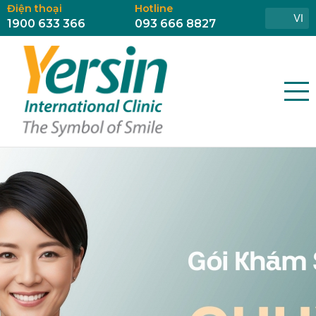
Điện thoại
Hotline
VI
1900 633 366
093 666 8827