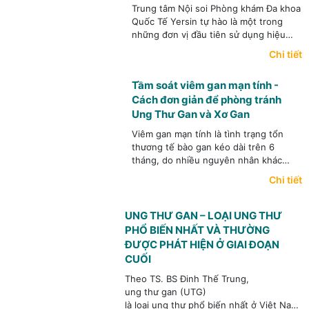
Trung tâm Nội soi Phòng khám Đa khoa
Quốc Tế Yersin tự hào là một trong
những đơn vị đầu tiên sử dụng hiệu
quả AI trong Nội soi tiêu hóa ở Việt
Chi tiết
Nam.
Tầm soát viêm gan mạn tính -
Cách đơn giản để phòng tránh
Ung Thư Gan và Xơ Gan
Viêm gan mạn tính là tình trạng tổn
thương tế bào gan kéo dài trên 6
tháng, do nhiều nguyên nhân khác
nhau, trong đó thường gặp nhất là
Chi tiết
viêm gan siêu vi B mạn tính, viêm gan
siêu vi C mạn tính, bệnh gan do bia
rượu và gan nhiễm mỡ.
UNG THƯ GAN – LOẠI UNG THƯ
PHỔ BIẾN NHẤT VÀ THƯỜNG
ĐƯỢC PHÁT HIỆN Ở GIAI ĐOẠN
CUỐI
Theo TS. BS Đinh Thế Trung,
ung thư gan (UTG)
là loại ung thư phổ biến nhất ở Việt Nam,