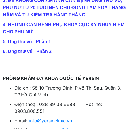
3. ĐỂ KHÔNG CÒN ÁM ẢNH CĂN BỆNH UNG THƯ VÚ,
PHỤ NỮ TỪ 20 TUỔI NÊN CHỦ ĐỘNG TẦM SOÁT HÀNG
NĂM VÀ TỰ KIỂM TRA HÀNG THÁNG
4. NHỮNG CĂN BỆNH PHỤ KHOA CỰC KỲ NGUY HIỂM
CHO PHỤ NỮ
5.
Ung thu vú - Phần 1
6.
Ung thư vú - Phần 2
PHÒNG KHÁM ĐA KHOA QUỐC TẾ YERSIN
Địa chỉ: Số 10 Trương Định, P.Võ Thị Sáu, Quận 3,
TP.Hồ Chí Minh
Điện thoại: 028 39 33 6688 Hotline:
0903.800.551
Email:
info@yersinclinic.vn