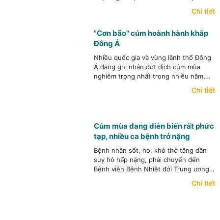
điểm đáng lưu ý
Chi tiết
là loại ung thư này có thể phòng ngừa đượ
(y
"Cơn bão" cúm hoành hành khắp
học có thể giúp làm giảm rất đáng kể khả 
Đông Á
ra UTG cho bệnh nhân),
có thể phát hiện sớm và điều trị hiệu quả
Nhiều quốc gia và vùng lãnh thổ Đông
UTG.
Á đang ghi nhận đợt dịch cúm mùa
nghiêm trọng nhất trong nhiều năm,
khiến các bệnh viện quá tải, thuốc
Chi tiết
khan hiếm.
Cúm mùa dang diễn biến rất phức
tạp, nhiều ca bệnh trở nặng
Bệnh nhân sốt, ho, khó thở tăng dần
suy hô hấp nặng, phải chuyển đến
Bệnh viện Bệnh Nhiệt đới Trung ương
xác định mắc cúm, đặt ống nội khí
Chi tiết
quản.