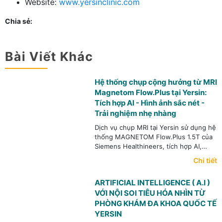
Website:
www.yersinclinic.com
Chia sẻ:
Bài Viết Khác
Hệ thống chụp cộng hưởng từ MRI
Magnetom Flow.Plus tại Yersin:
Tích hợp AI - Hình ảnh sắc nét -
Trải nghiệm nhẹ nhàng
Dịch vụ chụp MRI tại Yersin sử dụng hệ
thống MAGNETOM Flow.Plus 1.5T của
Siemens Healthineers, tích hợp AI,
công nghệ Deep Resolve, khử tiếng ồn
Chi tiết
và tối ưu thời gian chụp.
ARTIFICIAL INTELLIGENCE ( A.I )
VỚI NỘI SOI TIÊU HÓA NHÌN TỪ
PHÒNG KHÁM ĐA KHOA QUỐC TẾ
YERSIN