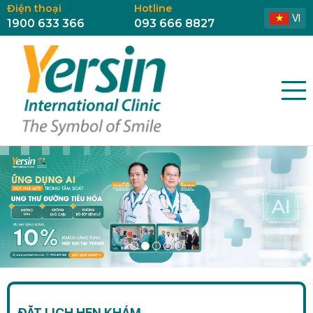
Điện thoại
Hotline
VI
1900 633 366
093 666 8827
ĐẶT LỊCH HẸN KHÁM