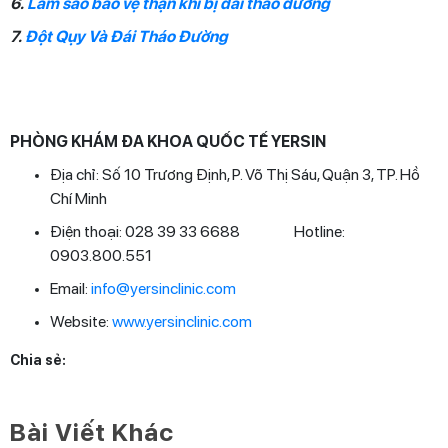
6.
Làm sao bảo vệ thận khi bị đái tháo đường
7.
Đột Qụy Và Đái Tháo Đường
PHÒNG KHÁM ĐA KHOA QUỐC TẾ YERSIN
Địa chỉ: Số 10 Trương Định, P. Võ Thị Sáu, Quận 3, TP. Hồ
Chí Minh
Điện thoại: 028 39 33 6688 Hotline:
0903.800.551
Email:
info@yersinclinic.com
Website:
www.yersinclinic.com
Chia sẻ:
Bài Viết Khác