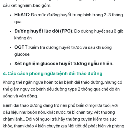
cầu xét nghiệm, bao gồm:
HbA1C
: Đo mức đường huyết trung bình trong 2-3 tháng
qua.
Đường huyết lúc đói (FPG)
: Đo đường huyết sau 8 giờ
không ăn.
OGTT:
Kiểm tra đường huyết trước và sau khi uống
glucose.
Xét nghiệm glucose huyết tương ngẫu nhiên.
4. Các cách phòng ngừa bệnh đái tháo đường
Không thể ngăn ngừa hoàn toàn bệnh đái tháo đường, nhưng có
thể giảm nguy cơ bệnh tiểu đường type 2 thông qua chế độ ăn
uống và vận động.
Bệnh đái tháo đường đang trở nên phổ biến ở mọi lứa tuổi, với
dấu hiệu như buồn nôn, khát nước, tê bì chân tay, vết thương
chậm lành... Đối với người trẻ, hãy thường xuyên kiếm tra sức
khỏe, tham khảo ý kiến chuyên gia Nội tiết để phát hiện và phòng