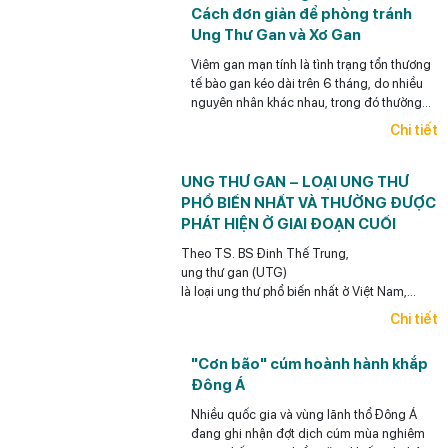
Cách đơn giản để phòng tránh
Ung Thư Gan và Xơ Gan
Viêm gan mạn tính là tình trạng tổn thương
tế bào gan kéo dài trên 6 tháng, do nhiều
nguyên nhân khác nhau, trong đó thường
gặp nhất là viêm gan siêu vi B mạn tính,
Chi tiết
viêm gan siêu vi C mạn tính, bệnh gan do
bia rượu và gan nhiễm mỡ.
UNG THƯ GAN – LOẠI UNG THƯ
PHỔ BIẾN NHẤT VÀ THƯỜNG ĐƯỢC
PHÁT HIỆN Ở GIAI ĐOẠN CUỐI
Theo TS. BS Đinh Thế Trung,
ung thư gan (UTG)
là loại ung thư phổ biến nhất ở Việt Nam,
điểm đáng lưu ý
Chi tiết
là loại ung thư này có thể phòng ngừa được (y
học có thể giúp làm giảm rất đáng kể khả năng
"Cơn bão" cúm hoành hành khắp
ra UTG cho bệnh nhân),
Đông Á
có thể phát hiện sớm và điều trị hiệu quả
UTG.
Nhiều quốc gia và vùng lãnh thổ Đông Á
đang ghi nhận đợt dịch cúm mùa nghiêm