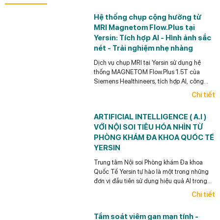
Hệ thống chụp cộng hưởng từ
MRI Magnetom Flow.Plus tại
Yersin: Tích hợp AI - Hình ảnh sắc
nét - Trải nghiệm nhẹ nhàng
Dịch vụ chụp MRI tại Yersin sử dụng hệ
thống MAGNETOM Flow.Plus 1.5T của
Siemens Healthineers, tích hợp AI, công
nghệ Deep Resolve, khử tiếng ồn và tối ưu
Chi tiết
thời gian chụp.
ARTIFICIAL INTELLIGENCE ( A.I )
VỚI NỘI SOI TIÊU HÓA NHÌN TỪ
PHÒNG KHÁM ĐA KHOA QUỐC TẾ
YERSIN
Trung tâm Nội soi Phòng khám Đa khoa
Quốc Tế Yersin tự hào là một trong những
đơn vị đầu tiên sử dụng hiệu quả AI trong
Nội soi tiêu hóa ở Việt Nam.
Chi tiết
Tầm soát viêm gan mạn tính -