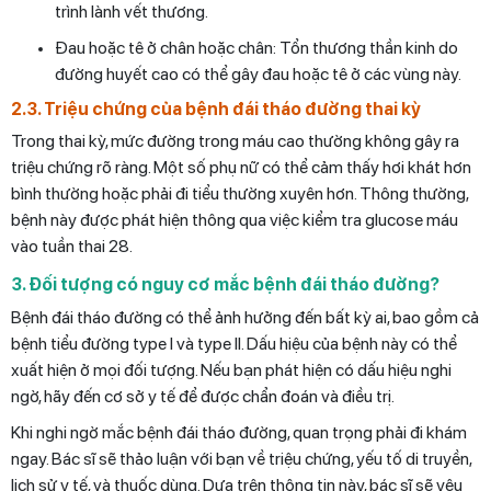
trình lành vết thương.
Đau hoặc tê ở chân hoặc chân: Tổn thương thần kinh do
đường huyết cao có thể gây đau hoặc tê ở các vùng này.
2.3. Triệu chứng của bệnh đái tháo đường thai kỳ
Trong thai kỳ, mức đường trong máu cao thường không gây ra
triệu chứng rõ ràng. Một số phụ nữ có thể cảm thấy hơi khát hơn
bình thường hoặc phải đi tiểu thường xuyên hơn. Thông thường,
bệnh này được phát hiện thông qua việc kiểm tra glucose máu
vào tuần thai 28.
3. Đối tượng có nguy cơ mắc bệnh đái tháo đường?
Bệnh đái tháo đường có thể ảnh hưởng đến bất kỳ ai, bao gồm cả
bệnh tiểu đường type I và type II. Dấu hiệu của bệnh này có thể
xuất hiện ở mọi đối tượng. Nếu bạn phát hiện có dấu hiệu nghi
ngờ, hãy đến cơ sở y tế để được chẩn đoán và điều trị.
Khi nghi ngờ mắc bệnh đái tháo đường, quan trọng phải đi khám
ngay. Bác sĩ sẽ thảo luận với bạn về triệu chứng, yếu tố di truyền,
lịch sử y tế, và thuốc dùng. Dựa trên thông tin này, bác sĩ sẽ yêu