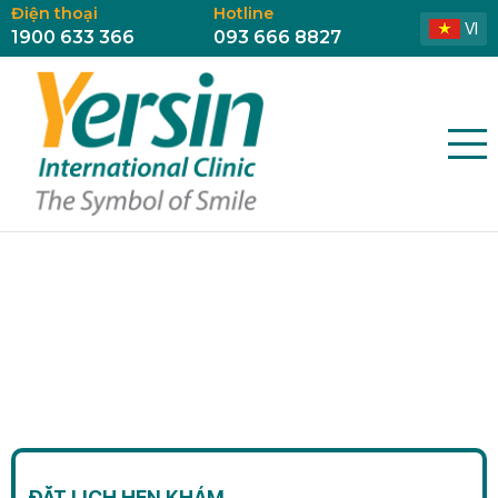
Điện thoại
Hotline
VI
1900 633 366
093 666 8827
ĐẶT LỊCH HẸN KHÁM