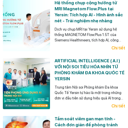
Hệ thống chụp cộng hưởng từ
MRI Magnetom Flow.Plus tại
Yersin: Tích hợp AI - Hình ảnh sắc
nét - Trải nghiệm nhẹ nhàng
Dịch vụ chụp MRI tại Yersin sử dụng hệ
thống MAGNETOM Flow.Plus 1.5T của
Siemens Healthineers, tích hợp AI, công
nghệ Deep Resolve, khử tiếng ồn và tối ưu
Chi tiết
thời gian chụp.
ARTIFICIAL INTELLIGENCE ( A.I )
VỚI NỘI SOI TIÊU HÓA NHÌN TỪ
PHÒNG KHÁM ĐA KHOA QUỐC TẾ
YERSIN
Trung tâm Nội soi Phòng khám Đa khoa
Quốc Tế Yersin tự hào là một trong những
đơn vị đầu tiên sử dụng hiệu quả AI trong
Nội soi tiêu hóa ở Việt Nam.
Chi tiết
Tầm soát viêm gan mạn tính -
Cách đơn giản để phòng tránh