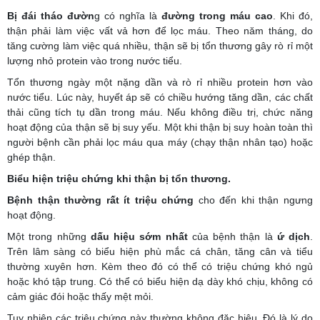
Bị đái tháo đườn
g có nghĩa là
đường trong máu cao
. Khi đó,
thận phải làm việc vất vả hơn để lọc máu. Theo năm tháng, do
tăng cường làm việc quá nhiều, thận sẽ bị tổn thương gây rò rỉ một
lượng nhỏ protein vào trong nước tiểu.
Tổn thương ngày một nặng dần và rò rỉ nhiều protein hơn vào
nước tiểu. Lúc này, huyết áp sẽ có chiều hướng tăng dần, các chất
thải cũng tích tụ dần trong máu. Nếu không điều trị, chức năng
hoạt động của thận sẽ bị suy yếu. Một khi thận bị suy hoàn toàn thì
người bệnh cần phải lọc máu qua máy (chạy thận nhân tạo) hoặc
ghép thận.
Biểu hiện triệu chứng khi thận bị tổn thương.
Bệnh thận thường rất ít triệu chứng
cho đến khi thận ngưng
hoạt động.
Một trong những
dấu hiệu sớm nhất
của bệnh thận là
ứ dịch
.
Trên lâm sàng có biểu hiện phù mắc cá chân, tăng cân và tiểu
thường xuyên hơn. Kèm theo đó có thể có triệu chứng khó ngủ
hoặc khó tập trung. Có thể có biểu hiện dạ dày khó chịu, không có
cảm giác đói hoặc thấy mệt mỏi.
Tuy nhiên các triệu chứng này thường không đặc hiệu. Đó là lý do