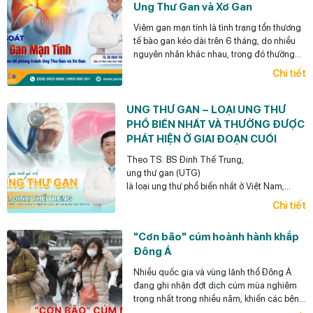
Ung Thư Gan và Xơ Gan
Viêm gan mạn tính là tình trạng tổn thương
tế bào gan kéo dài trên 6 tháng, do nhiều
nguyên nhân khác nhau, trong đó thường
gặp nhất là viêm gan siêu vi B mạn tính,
Chi tiết
viêm gan siêu vi C mạn tính, bệnh gan do
bia rượu và gan nhiễm mỡ.
UNG THƯ GAN – LOẠI UNG THƯ
PHỔ BIẾN NHẤT VÀ THƯỜNG ĐƯỢC
PHÁT HIỆN Ở GIAI ĐOẠN CUỐI
Theo TS. BS Đinh Thế Trung,
ung thư gan (UTG)
là loại ung thư phổ biến nhất ở Việt Nam,
điểm đáng lưu ý
Chi tiết
là loại ung thư này có thể phòng ngừa được (y
học có thể giúp làm giảm rất đáng kể khả năng
"Cơn bão" cúm hoành hành khắp
ra UTG cho bệnh nhân),
Đông Á
có thể phát hiện sớm và điều trị hiệu quả
UTG.
Nhiều quốc gia và vùng lãnh thổ Đông Á
đang ghi nhận đợt dịch cúm mùa nghiêm
trọng nhất trong nhiều năm, khiến các bệnh
viện quá tải, thuốc khan hiếm.