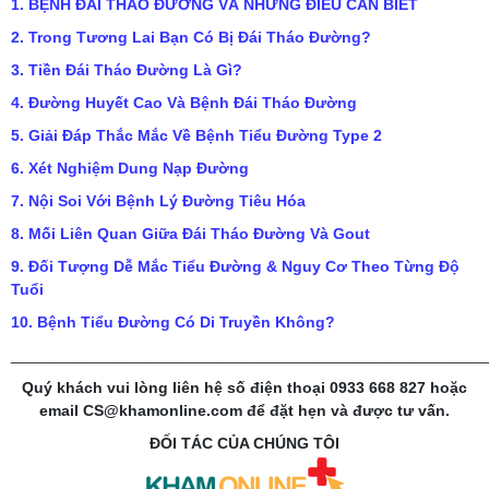
1. BỆNH ĐÁI THÁO ĐƯỜNG VÀ NHỮNG ĐIỀU CẦN BIẾT
2. Trong Tương Lai Bạn Có Bị Đái Tháo Đường?
3. Tiền Đái Tháo Đường Là Gì?
4. Đường Huyết Cao Và Bệnh Đái Tháo Đường
5. Giải Đáp Thắc Mắc Về Bệnh Tiểu Đường Type 2
6. Xét Nghiệm Dung Nạp Đường
7. Nội Soi Với Bệnh Lý Đường Tiêu Hóa
8. Mối Liên Quan Giữa Đái Tháo Đường Và Gout
9. Đối Tượng Dễ Mắc Tiểu Đường & Nguy Cơ Theo Từng Độ
Tuổi
10. Bệnh Tiểu Đường Có Di Truyền Không?
______________________________________________________
Quý khách vui lòng liên hệ số điện thoại 0933 668 827 hoặc
email CS@khamonline.com để đặt hẹn và được tư vấn.
ĐỐI TÁC CỦA CHÚNG TÔI