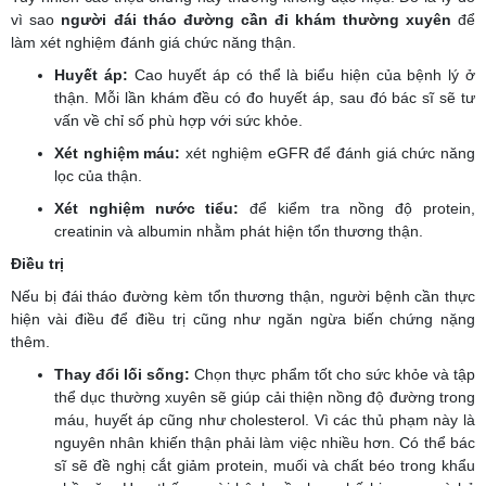
vì sao
người đái tháo đường cần đi khám thường xuyên
để
làm xét nghiệm đánh giá chức năng thận.
Huyết áp:
Cao huyết áp có thể là biểu hiện của bệnh lý ở
thận. Mỗi lần khám đều có đo huyết áp, sau đó bác sĩ sẽ tư
vấn về chỉ số phù hợp với sức khỏe.
Xét nghiệm máu:
xét nghiệm eGFR để đánh giá chức năng
lọc của thận.
Xét nghiệm nước tiểu:
để kiểm tra nồng độ protein,
creatinin và albumin nhằm phát hiện tổn thương thận.
Điều trị
Nếu bị đái tháo đường kèm tổn thương thận, người bệnh cần thực
hiện vài điều để điều trị cũng như ngăn ngừa biến chứng nặng
thêm.
Thay đổi lối sống:
Chọn thực phẩm tốt cho sức khỏe và tập
thể dục thường xuyên sẽ giúp cải thiện nồng độ đường trong
máu, huyết áp cũng như cholesterol. Vì các thủ phạm này là
nguyên nhân khiến thận phải làm việc nhiều hơn. Có thể bác
sĩ sẽ đề nghị cắt giảm protein, muối và chất béo trong khẩu