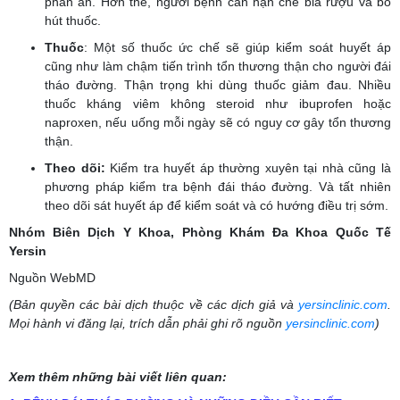
phần ăn. Hơn thế, người bệnh cần hạn chế bia rượu và bỏ
hút thuốc.
Thuốc
: Một số thuốc ức chế sẽ giúp kiểm soát huyết áp
cũng như làm chậm tiến trình tổn thương thận cho người đái
tháo đường. Thận trọng khi dùng thuốc giảm đau. Nhiều
thuốc kháng viêm không steroid như ibuprofen hoặc
naproxen, nếu uống mỗi ngày sẽ có nguy cơ gây tổn thương
thận.
Theo dõi:
Kiểm tra huyết áp thường xuyên tại nhà cũng là
phương pháp kiểm tra bệnh đái tháo đường. Và tất nhiên
theo dõi sát huyết áp để kiểm soát và có hướng điều trị sớm.
Nhóm Biên Dịch Y Khoa, Phòng Khám Đa Khoa Quốc Tế
Yersin
Nguồn WebMD
(Bản quyền các bài dịch thuộc về các dịch giả và
yersinclinic.com
.
Mọi hành vi đăng lại, trích dẫn phải ghi rõ nguồn
yersinclinic.com
)
Xem thêm những bài viết liên quan: