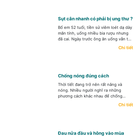
xét nghiệm không? Và điều trị cho em
và con em như thế nào? Em xin cám
ơn.
Sụt cân nhanh có phải bị ung thư ?
Bố em 52 tuổi, tiền sử viêm loét dạ dày
mãn tính, uống nhiều bia rượu nhưng
đã cai. Ngày trước ông ăn uống vẫn tốt
nhưng hay bị nôn ọe và đi ngoài không
Chi tiết
được tốt.
Chống nóng đúng cách
Thời tiết đang trở nên rất nắng và
nóng. Nhiều người nghĩ ra những
phương cách khác nhau để chống
nóng, thậm chí còn có những cách rất
Chi tiết
kỳ lạ. Chẳng hạn như: dán miếng hạ
sốt, thỉnh thoảng lại vào xối nước lên
người, liên tục nhúng khăn ướt đắp lên
đầu, mặt và cổ, liên tục ngâm chân tay
trong chậu nước, để miếng chườm lạnh
Đau nửa đầu và hông vào mùa