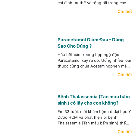
chỉ định ưu thế và rộng rãi trong các
bệnh lí thuộc hệ thần kinh trung ương
Chi tiết
(diễn tiến tai biến mạch máu não, u
não, nhiễm trùng, dị tật bẩm sinh..),
thuộc hệ cơ xương khớp (khảo sát rất
tốt mô mềm, đĩa đệm, dây chằng, sụn
khớp…)
Paracetamol Giảm Đau - Dùng
Sao Cho Đúng ?
Hầu hết các trường hợp ngộ độc
Paracetamol xảy ra do: Uống nhiều loại
thuốc cùng chứa Acetaminophen mà
không biết. Trường hợp này hay gặp ở
Chi tiết
trẻ khi bác sĩ cho thuốc có paracetamol
với tên biệt dược khác mà cha mẹ bé
không nhận ra.
Bệnh Thalassemia (Tan máu bẩm
sinh ) có lây cho con không?
Em 33 tuổi, mới khám bệnh ở đại học Y
Dược HCM và phát hiện bị bệnh
Thalassemia (Tan máu bẩm sinh) thể
nhẹ. Chồng em thì không bị, vậy con
Chi tiết
gái em (3 tuổi) có bị không? Có nên đi