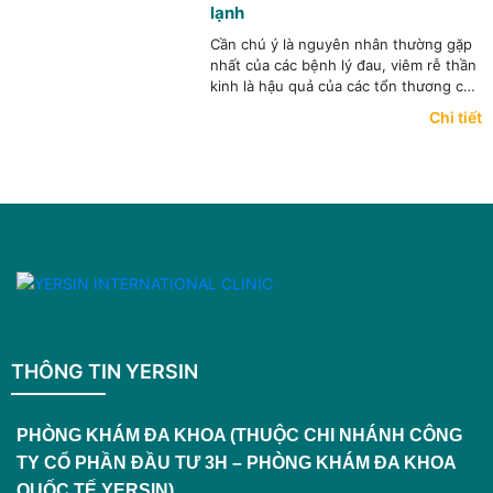
vào tủ lạnh rồi lấy ra quấn quanh
lạnh
người...
Cần chú ý là nguyên nhân thường gặp
nhất của các bệnh lý đau, viêm rễ thần
kinh là hậu quả của các tổn thương cột
sống, hay gặp ở người lớn tuổi hoặc
Chi tiết
sau chấn thương.
THÔNG TIN YERSIN
PHÒNG KHÁM ĐA KHOA (THUỘC CHI NHÁNH CÔNG
TY CỔ PHẦN ĐẦU TƯ 3H – PHÒNG KHÁM ĐA KHOA
QUỐC TẾ YERSIN)