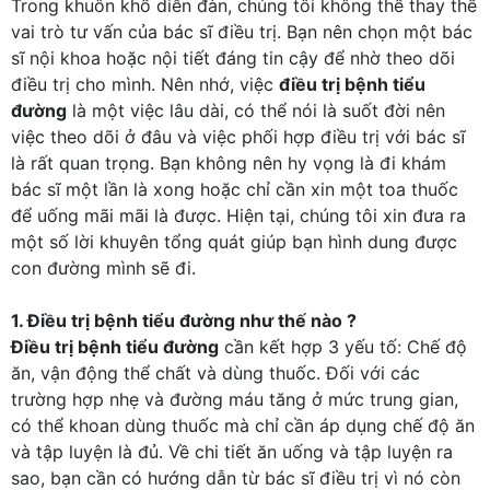
Trong khuôn khổ diễn đàn, chúng tôi không thể thay thế
vai trò tư vấn của bác sĩ điều trị. Bạn nên chọn một bác
sĩ nội khoa hoặc nội tiết đáng tin cậy để nhờ theo dõi
điều trị cho mình. Nên nhớ, việc
điều trị bệnh tiểu
đường
là một việc lâu dài, có thể nói là suốt đời nên
việc theo dõi ở đâu và việc phối hợp điều trị với bác sĩ
là rất quan trọng. Bạn không nên hy vọng là đi khám
bác sĩ một lần là xong hoặc chỉ cần xin một toa thuốc
để uống mãi mãi là được. Hiện tại, chúng tôi xin đưa ra
một số lời khuyên tổng quát giúp bạn hình dung được
con đường mình sẽ đi.
1. Điều trị bệnh tiểu đường như thế nào ?
Điều trị bệnh tiểu đường
cần kết hợp 3 yếu tố: Chế độ
ăn, vận động thể chất và dùng thuốc. Đối với các
trường hợp nhẹ và đường máu tăng ở mức trung gian,
có thể khoan dùng thuốc mà chỉ cần áp dụng chế độ ăn
và tập luyện là đủ. Về chi tiết ăn uống và tập luyện ra
sao, bạn cần có hướng dẫn từ bác sĩ điều trị vì nó còn