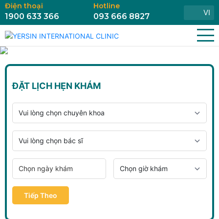
Điện thoại
Hotline
VI
1900 633 366
093 666 8827
ĐẶT LỊCH HẸN KHÁM
Tiếp Theo