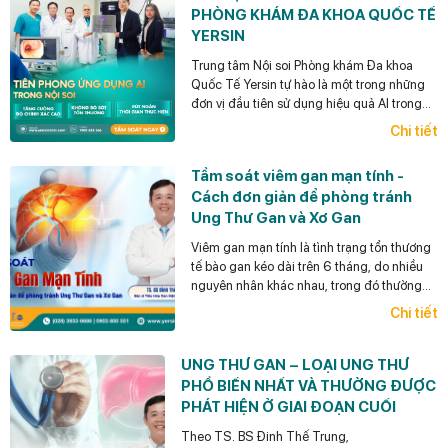
PHÒNG KHÁM ĐA KHOA QUỐC TẾ
YERSIN
Trung tâm Nội soi Phòng khám Đa khoa
Quốc Tế Yersin tự hào là một trong những
đơn vị đầu tiên sử dụng hiệu quả AI trong
Nội soi tiêu hóa ở Việt Nam.
Chi tiết
Tầm soát viêm gan mạn tính -
Cách đơn giản để phòng tránh
Ung Thư Gan và Xơ Gan
Viêm gan mạn tính là tình trạng tổn thương
tế bào gan kéo dài trên 6 tháng, do nhiều
nguyên nhân khác nhau, trong đó thường
gặp nhất là viêm gan siêu vi B mạn tính,
Chi tiết
viêm gan siêu vi C mạn tính, bệnh gan do
bia rượu và gan nhiễm mỡ.
UNG THƯ GAN – LOẠI UNG THƯ
PHỔ BIẾN NHẤT VÀ THƯỜNG ĐƯỢC
PHÁT HIỆN Ở GIAI ĐOẠN CUỐI
Theo TS. BS Đinh Thế Trung,