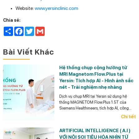
Website:
www.yersinclinic.com
Chia sẻ:
Share
Facebook
Twitter
Gmail
Bài Viết Khác
Hệ thống chụp cộng hưởng từ
MRI Magnetom Flow.Plus tại
Yersin: Tích hợp AI - Hình ảnh sắc
nét - Trải nghiệm nhẹ nhàng
Dịch vụ chụp MRI tại Yersin sử dụng hệ
thống MAGNETOM Flow.Plus 1.5T của
Siemens Healthineers, tích hợp AI, công
nghệ Deep Resolve, khử tiếng ồn và tối ưu
Chi tiết
thời gian chụp.
ARTIFICIAL INTELLIGENCE ( A.I )
VỚI NỘI SOI TIÊU HÓA NHÌN TỪ