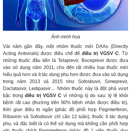
Ảnh minh họa
Vài năm gần đây, một nhóm thuốc mới DAAs (Directly
Acting Antivirals) được điều chế để
điều trị VGSV C
. Từ
những thuốc đầu tiên là Telaprevir, Boceprevir được đưa
vào sử dụng năm 2011, cho đến rất nhiều loại thuốc mới
hiệu quả hơn và ít tác dụng phụ hơn được đưa vào sử dụng
trong năm 2013 và 2015 như Sofosbuvir, Simeprevir,
Daclatasvir, Ledipasvir… Nhóm thuốc này là đột phá vượt
bậc trong
điều trị VGSV C
vì những lý do sau: tỷ lệ khỏi
bệnh rất cao (thường trên 90% bệnh nhân được điều trị),
thời gian điều trị ngắn (phác đồ phối hợp Peginterferon,
Ribavirin và Sofosbuvir chỉ cần 12 tuần), thuốc ít tác dụng
phụ, và đặc biệt là có thể sử dụng mà không cần phối hợp
với thuốc chích Peginterferon (phác đồ 1 viên thuốc duy