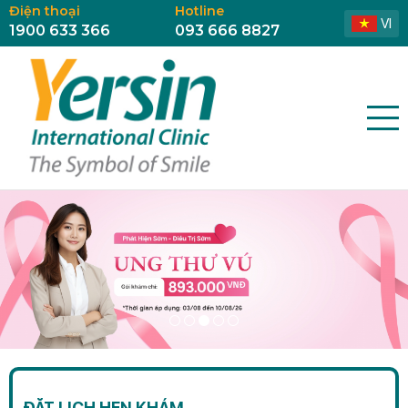
Điện thoại
Hotline
VI
1900 633 366
093 666 8827
ĐẶT LỊCH HẸN KHÁM