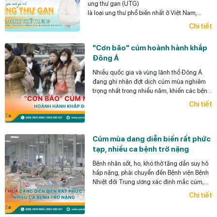
ung thư gan (UTG)
là loại ung thư phổ biến nhất ở Việt Nam,
điểm đáng lưu ý
Chi tiết
là loại ung thư này có thể phòng ngừa được (y
học có thể giúp làm giảm rất đáng kể khả năng
"Cơn bão" cúm hoành hành khắp
ra UTG cho bệnh nhân),
Đông Á
có thể phát hiện sớm và điều trị hiệu quả
UTG.
Nhiều quốc gia và vùng lãnh thổ Đông Á
đang ghi nhận đợt dịch cúm mùa nghiêm
trọng nhất trong nhiều năm, khiến các bệnh
viện quá tải, thuốc khan hiếm.
Chi tiết
Cúm mùa dang diễn biến rất phức
tạp, nhiều ca bệnh trở nặng
Bệnh nhân sốt, ho, khó thở tăng dần suy hô
hấp nặng, phải chuyển đến Bệnh viện Bệnh
Nhiệt đới Trung ương xác định mắc cúm,
đặt ống nội khí quản.
Chi tiết