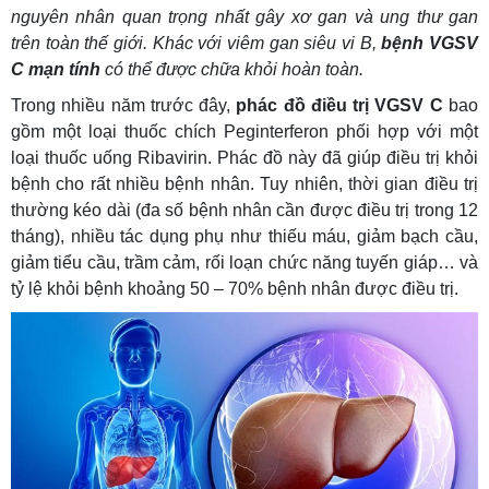
nguyên nhân quan trọng nhất gây xơ gan và ung thư gan
trên toàn thế giới. Khác với viêm gan siêu vi B,
bệnh VGSV
C mạn tính
có thể được chữa khỏi hoàn toàn.
Trong nhiều năm trước đây,
phác đồ điều trị VGSV C
bao
gồm một loại thuốc chích Peginterferon phối hợp với một
loại thuốc uống Ribavirin. Phác đồ này đã giúp điều trị khỏi
bệnh cho rất nhiều bệnh nhân. Tuy nhiên, thời gian điều trị
thường kéo dài (đa số bệnh nhân cần được điều trị trong 12
tháng), nhiều tác dụng phụ như thiếu máu, giảm bạch cầu,
giảm tiểu cầu, trầm cảm, rối loạn chức năng tuyến giáp… và
tỷ lệ khỏi bệnh khoảng 50 – 70% bệnh nhân được điều trị.