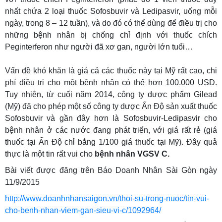
nhất chứa 2 loại thuốc Sofosbuvir và Ledipasvir, uống mỗi
ngày, trong 8 – 12 tuần), và do đó có thể dùng để điều trị cho
những bệnh nhân bị chống chỉ định với thuốc chích
Peginterferon như người đã xơ gan, người lớn tuổi…
Vấn đề khó khăn là giá cả các thuốc này tại Mỹ rất cao, chi
phí điều trị cho một bệnh nhân có thể hơn 100.000 USD.
Tuy nhiên, từ cuối năm 2014, công ty dược phẩm Gilead
(Mỹ) đã cho phép một số công ty dược Ấn Độ sản xuất thuốc
Sofosbuvir và gần đây hơn là Sofosbuvir-Ledipasvir cho
bệnh nhân ở các nước đang phát triển, với giá rất rẻ (giá
thuốc tại Ấn Độ chỉ bằng 1/100 giá thuốc tại Mỹ). Đây quả
thực là một tin rất vui cho
bệnh nhân VGSV C.
Bài viết được đăng trên Báo Doanh Nhân Sài Gòn ngày
11/9/2015
http://www.doanhnhansaigon.vn/thoi-su-trong-nuoc/tin-vui-
cho-benh-nhan-viem-gan-sieu-vi-c/1092964/