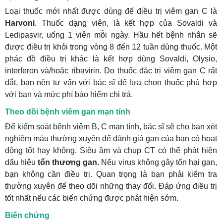
Loại thuốc mới nhất được dùng để điều trị viêm gan C là
Harvoni
. Thuốc dạng viên, là kết hợp của Sovaldi và
Ledipasvir, uống 1 viên mỗi ngày. Hầu hết bệnh nhân sẽ
được điều trị khỏi trong vòng 8 đến 12 tuần dùng thuốc. Một
phác đồ điều trị khác là kết hợp dùng Sovaldi, Olysio,
interferon và/hoặc ribavirin. Do thuốc đặc trị viêm gan C rất
đắt, bạn nên tư vấn với bác sĩ để lựa chọn thuốc phù hợp
với bạn và mức phí bảo hiểm chi trả.
Theo dõi bệnh viêm gan mạn tính
Để kiểm soát bệnh viêm B, C mạn tính, bác sĩ sẽ cho bạn xét
nghiệm máu thường xuyên để đánh giá gan của bạn có hoạt
động tốt hay không. Siêu âm và chụp CT có thể phát hiện
dấu hiệu
tổn thương gan
. Nếu virus không gây tổn hại gan,
bạn không cần điều trị. Quan trọng là bạn phải kiểm tra
thường xuyên để theo dõi những thay đổi. Đáp ứng điều trị
tốt nhất nếu các biến chứng được phát hiện sớm.
Biến chứng