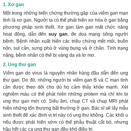
1. Xơ gan
Một trong những biến chứng thường gặp của viêm gan mạn
tính là xơ gan. Người ta có thể phát hiện xơ hóa ở gan bằng
phương pháp sinh thiết. Xơ gan làm gan mất chức năng
hoạt động, dẫn đến
suy gan
, đe dọa mạng sống người
bệnh. Bệnh nhân xuất hiện các triệu chứng mệt mỏi, buồn
nôn, sụt cân, sưng phù ở vùng bụng và ở chân. Tình trạng
nặng, bệnh nhân có thể bị vàng da và lơ mơ.
2. Ung thư gan
Viêm gan do virus là nguyên nhân hàng đầu dẫn đến ung
thư gan. Do đó, những người bị viêm gan B và C mạn tính
cần được theo dõi cho dù họ cảm thấy khỏe mạnh. Xét
nghiệm máu có thể phát hiện những protein mà chỉ khi bị
ung thư gan mới có. Siêu âm, chụp CT và chụp MRI phát
hiện những tổn thương bất thường ở gan. Bác sĩ sẽ lấy mẫu
sinh thiết để xác định vị trí này có ung thư không. Các khối u
nếu được phát hiện sớm có thể phẫu thuật cắt bỏ, nhưng
hầu hết các ca ung thư gan đều khó điều trị.