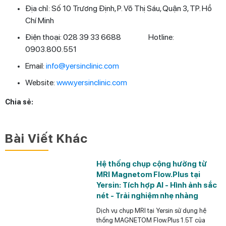
Địa chỉ: Số 10 Trương Định, P. Võ Thị Sáu, Quận 3, TP. Hồ
Chí Minh
Điện thoại: 028 39 33 6688 Hotline:
0903.800.551
Email:
info@yersinclinic.com
Website:
www.yersinclinic.com
Chia sẻ:
Bài Viết Khác
Hệ thống chụp cộng hưởng từ
MRI Magnetom Flow.Plus tại
Yersin: Tích hợp AI - Hình ảnh sắc
nét - Trải nghiệm nhẹ nhàng
Dịch vụ chụp MRI tại Yersin sử dụng hệ
thống MAGNETOM Flow.Plus 1.5T của