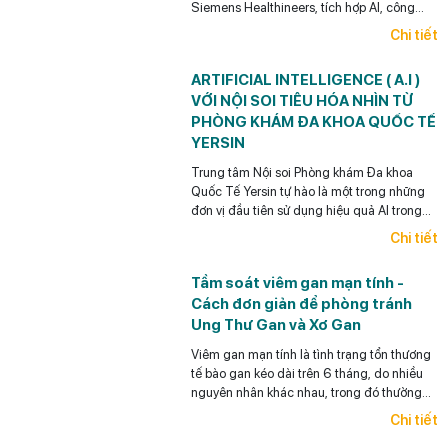
Siemens Healthineers, tích hợp AI, công
nghệ Deep Resolve, khử tiếng ồn và tối ưu
Chi tiết
thời gian chụp.
ARTIFICIAL INTELLIGENCE ( A.I )
VỚI NỘI SOI TIÊU HÓA NHÌN TỪ
PHÒNG KHÁM ĐA KHOA QUỐC TẾ
YERSIN
Trung tâm Nội soi Phòng khám Đa khoa
Quốc Tế Yersin tự hào là một trong những
đơn vị đầu tiên sử dụng hiệu quả AI trong
Nội soi tiêu hóa ở Việt Nam.
Chi tiết
Tầm soát viêm gan mạn tính -
Cách đơn giản để phòng tránh
Ung Thư Gan và Xơ Gan
Viêm gan mạn tính là tình trạng tổn thương
tế bào gan kéo dài trên 6 tháng, do nhiều
nguyên nhân khác nhau, trong đó thường
gặp nhất là viêm gan siêu vi B mạn tính,
Chi tiết
viêm gan siêu vi C mạn tính, bệnh gan do