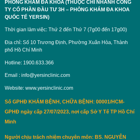
PHÒNG KHÁM ĐA KHOA (THUỘC CHI NHÁNH CÔNG
TY CỔ PHẦN ĐẦU TƯ 3H – PHÒNG KHÁM ĐA KHOA
QUỐC TẾ YERSIN)
Thời gian làm việc: Thứ 2 đến Thứ 7 (7g00 đến 17g00)
Địa chỉ: Số 10 Trương Định, Phường Xuân Hòa, Thành
phố Hồ Chí Minh
Hotline: 1900.633.366
Email : info@yersinclinic.com
Website: www.yersinclinic.com
Số GPHĐ KHÁM BỆNH, CHỮA BỆNH: 00001/HCM-
GPHĐ ngày cấp 27/07/2023, nơi cấp Sở Y Tế TP Hồ Chí
Minh
Người chịu trách nhiệm chuyên môn:
BS. NGUYỄN