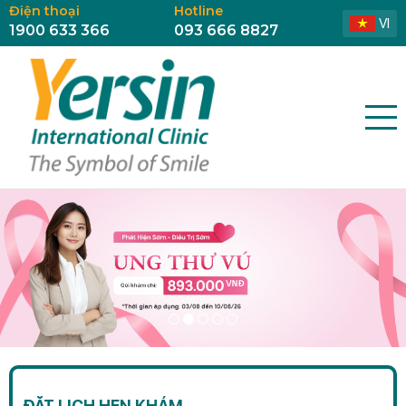
Điện thoại
Hotline
VI
1900 633 366
093 666 8827
ĐẶT LỊCH HẸN KHÁM