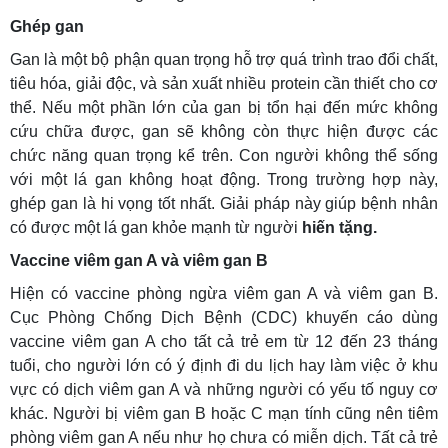
Ghép gan
Gan là một bộ phận quan trọng hỗ trợ quá trình trao đổi chất,
tiêu hóa, giải độc, và sản xuất nhiều protein cần thiết cho cơ
thể. Nếu một phần lớn của gan bị tổn hại đến mức không
cứu chữa được, gan sẽ không còn thực hiện được các
chức năng quan trọng kể trên. Con người không thể sống
với một lá gan không hoạt động. Trong trường hợp này,
ghép gan là hi vọng tốt nhất. Giải pháp này giúp bệnh nhân
có được một lá gan khỏe mạnh từ người
hiến tặng.
Vaccine viêm gan A và viêm gan B
Hiện có vaccine phòng ngừa viêm gan A và viêm gan B.
Cục Phòng Chống Dịch Bệnh (CDC) khuyến cáo dùng
vaccine viêm gan A cho tất cả trẻ em từ 12 đến 23 tháng
tuổi, cho người lớn có ý định đi du lịch hay làm việc ở khu
vực có dịch viêm gan A và những người có yếu tố nguy cơ
khác. Người bị viêm gan B hoặc C mạn tính cũng nên tiêm
phòng viêm gan A nếu như họ chưa có miễn dịch. Tất cả trẻ