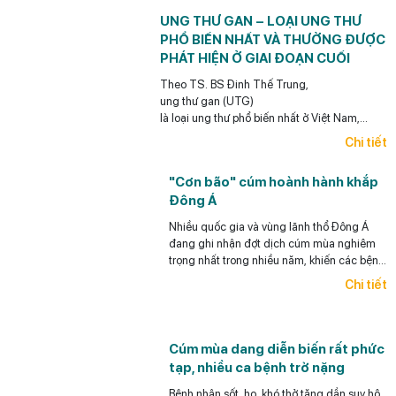
bia rượu và gan nhiễm mỡ.
UNG THƯ GAN – LOẠI UNG THƯ
PHỔ BIẾN NHẤT VÀ THƯỜNG ĐƯỢC
PHÁT HIỆN Ở GIAI ĐOẠN CUỐI
Theo TS. BS Đinh Thế Trung,
ung thư gan (UTG)
là loại ung thư phổ biến nhất ở Việt Nam,
điểm đáng lưu ý
Chi tiết
là loại ung thư này có thể phòng ngừa được (y
học có thể giúp làm giảm rất đáng kể khả năng
"Cơn bão" cúm hoành hành khắp
ra UTG cho bệnh nhân),
Đông Á
có thể phát hiện sớm và điều trị hiệu quả
UTG.
Nhiều quốc gia và vùng lãnh thổ Đông Á
đang ghi nhận đợt dịch cúm mùa nghiêm
trọng nhất trong nhiều năm, khiến các bệnh
viện quá tải, thuốc khan hiếm.
Chi tiết
Cúm mùa dang diễn biến rất phức
tạp, nhiều ca bệnh trở nặng
Bệnh nhân sốt, ho, khó thở tăng dần suy hô