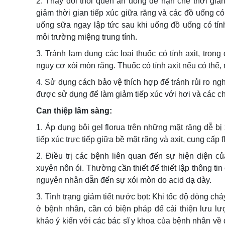
2. Thay đổi thói quen ăn uống để hạn chế thời gia
giảm thời gian tiếp xúc giữa răng và các đồ uống có
uống sữa ngay lập tức sau khi uống đồ uống có tính 
môi trường miệng trung tính.
3. Tránh lạm dụng các loại thuốc có tính axit, trong
nguy cơ xói mòn răng. Thuốc có tính axit nếu có thể, 
4. Sử dụng cách bảo vệ thích hợp để tránh rủi ro ng
được sử dụng để làm giảm tiếp xúc với hơi và các chất
Can thiệp lâm sàng:
1. Áp dụng bôi gel florua trên những mặt răng dễ b
tiếp xúc trực tiếp giữa bề mặt răng và axit, cung cấp
2. Điều trị các bệnh liên quan đến sự hiện diện 
xuyên nôn ói. Thường cần thiết để thiết lập thông ti
nguyên nhân dẫn đến sự xói mòn do acid dạ dày.
3. Tình trạng giảm tiết nước bọt: Khi tốc độ dòng ch
ở bệnh nhân, cần có biện pháp để cải thiện lưu l
khảo ý kiến với các bác sĩ y khoa của bệnh nhân về đ