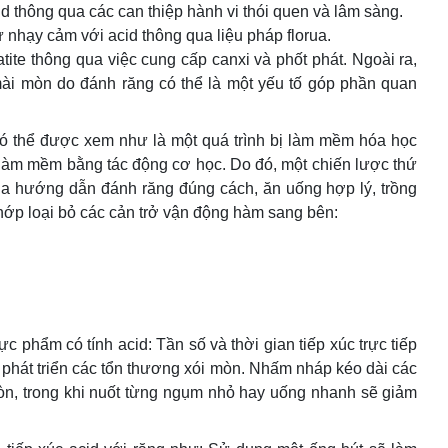
cid thông qua các can thiệp hành vi thói quen và lâm sàng.
nhạy cảm với acid thông qua liệu pháp florua.
te thông qua việc cung cấp canxi và phốt phát. Ngoài ra,
ài mòn do đánh răng có thể là một yếu tố góp phần quan
có thể được xem như là một quá trình bị làm mềm hóa học
ị làm mềm bằng tác động cơ học. Do đó, một chiến lược thứ
a hướng dẫn đánh răng đúng cách, ăn uống hợp lý, trồng
 khớp loại bỏ các cản trở vận động hàm sang bên:
c phẩm có tính acid: Tần số và thời gian tiếp xúc trực tiếp
 phát triển các tổn thương xói mòn. Nhấm nháp kéo dài các
mòn, trong khi nuốt từng ngụm nhỏ hay uống nhanh sẽ giảm