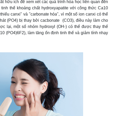
t hữu ích để xem xét các quá trình hóa học liên quan đến
tinh thể khoáng chất hydroxyapatite với công thức Ca10
hiếu canxi" và "carbonate hóa", vì một số ion canxi có thể
t phát (PO4) bị thay bởi cacbonate (CO3), điều này làm cho
ược lại, một số nhóm hydroxyl (OH-) có thể được thay thế
Ca10 (PO4)6F2), làm tăng ổn định tinh thể và giảm tính nhạy