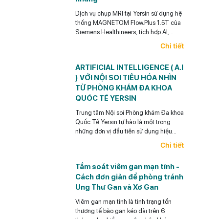
Dịch vụ chụp MRI tại Yersin sử dụng hệ
thống MAGNETOM Flow.Plus 1.5T của
Siemens Healthineers, tích hợp AI,
công nghệ Deep Resolve, khử tiếng ồn
Chi tiết
và tối ưu thời gian chụp.
ARTIFICIAL INTELLIGENCE ( A.I
) VỚI NỘI SOI TIÊU HÓA NHÌN
TỪ PHÒNG KHÁM ĐA KHOA
QUỐC TẾ YERSIN
Trung tâm Nội soi Phòng khám Đa khoa
Quốc Tế Yersin tự hào là một trong
những đơn vị đầu tiên sử dụng hiệu
quả AI trong Nội soi tiêu hóa ở Việt
Chi tiết
Nam.
Tầm soát viêm gan mạn tính -
Cách đơn giản để phòng tránh
Ung Thư Gan và Xơ Gan
Viêm gan mạn tính là tình trạng tổn
thương tế bào gan kéo dài trên 6