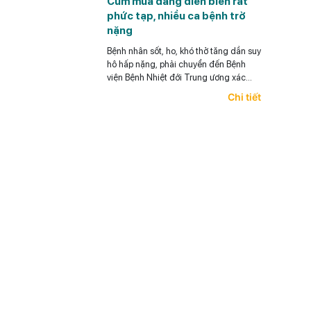
Cúm mùa dang diễn biến rất
phức tạp, nhiều ca bệnh trở
nặng
Bệnh nhân sốt, ho, khó thở tăng dần suy
hô hấp nặng, phải chuyển đến Bệnh
viện Bệnh Nhiệt đới Trung ương xác
định mắc cúm, đặt ống nội khí quản.
Chi tiết