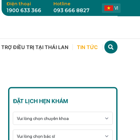
Điện thoại
Hotline
VI
1900 633 366
093 666 8827
 TRỢ ĐIỀU TRỊ TẠI THÁI LAN
TIN TỨC
ĐẶT LỊCH HẸN KHÁM