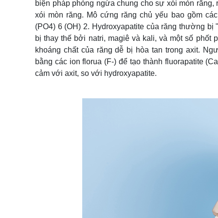
biện pháp phòng ngừa chung cho sự xói mòn răng, rấ
xói mòn răng. Mô cứng răng chủ yếu bao gồm các 
(PO4) 6 (OH) 2. Hydroxyapatite của răng thường bị "t
bị thay thế bởi natri, magiê và kali, và một số phố
khoáng chất của răng dễ bị hòa tan trong axit. Ng
bằng các ion florua (F-) để tạo thành fluorapatite (
cảm với axit, so với hydroxyapatite.