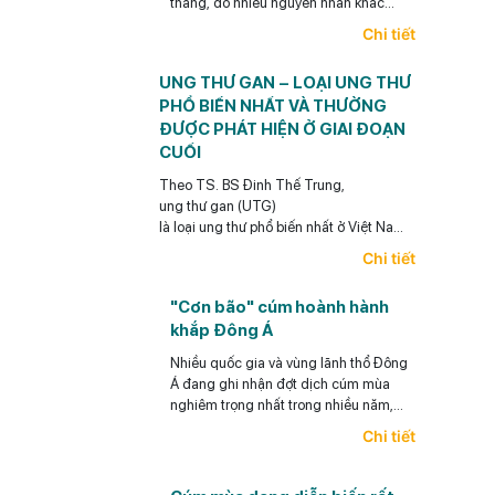
tháng, do nhiều nguyên nhân khác
nhau, trong đó thường gặp nhất là viêm
Chi tiết
gan siêu vi B mạn tính, viêm gan siêu vi
C mạn tính, bệnh gan do bia rượu và
UNG THƯ GAN – LOẠI UNG THƯ
gan nhiễm mỡ.
PHỔ BIẾN NHẤT VÀ THƯỜNG
ĐƯỢC PHÁT HIỆN Ở GIAI ĐOẠN
CUỐI
Theo TS. BS Đinh Thế Trung,
ung thư gan (UTG)
là loại ung thư phổ biến nhất ở Việt Nam,
điểm đáng lưu ý
Chi tiết
là loại ung thư này có thể phòng ngừa được
(y
"Cơn bão" cúm hoành hành
học có thể giúp làm giảm rất đáng kể khả năng xảy
khắp Đông Á
ra UTG cho bệnh nhân),
có thể phát hiện sớm và điều trị hiệu quả
Nhiều quốc gia và vùng lãnh thổ Đông
UTG.
Á đang ghi nhận đợt dịch cúm mùa
nghiêm trọng nhất trong nhiều năm,
khiến các bệnh viện quá tải, thuốc khan
Chi tiết
hiếm.