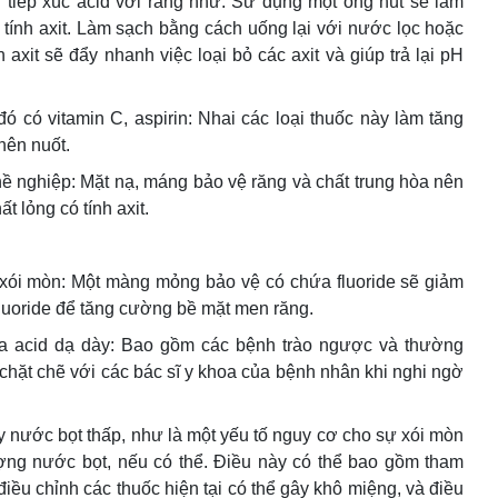
n tiếp xúc acid với răng như: Sử dụng một ống hút sẽ làm
 tính axit. Làm sạch bằng cách uống lại với nước lọc hoặc
axit sẽ đẩy nhanh việc loại bỏ các axit và giúp trả lại pH
 đó có vitamin C, aspirin: Nhai các loại thuốc này làm tăng
nên nuốt.
hề nghiệp: Mặt nạ, máng bảo vệ răng và chất trung hòa nên
 lỏng có tính axit.
ị xói mòn: Một màng mỏng bảo vệ có chứa fluoride sẽ giảm
 fluoride để tăng cường bề mặt men răng.
của acid dạ dày: Bao gồm các bệnh trào ngược và thường
n chặt chẽ với các bác sĩ y khoa của bệnh nhân khi nghi ngờ
ảy nước bọt thấp, như là một yếu tố nguy cơ cho sự xói mòn
ượng nước bọt, nếu có thể. Điều này có thể bao gồm tham
iều chỉnh các thuốc hiện tại có thể gây khô miệng, và điều