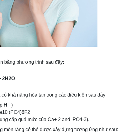
ện bằng phương trình sau đây:
 + 2H2O
ít có khả năng hòa tan trong các điều kiện sau đây:
ấp H +)
 Ca10 (PO4)6F2
 (cung cấp quá mức của Ca+ 2 and PO4-3).
ng mòn răng có thể được xây dựng tương ứng như sau: