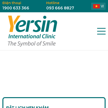
Điện thoại
Hotline
VI
1900 633 366
093 666 8827
ĐẶT LỊCH HẸN KHÁM