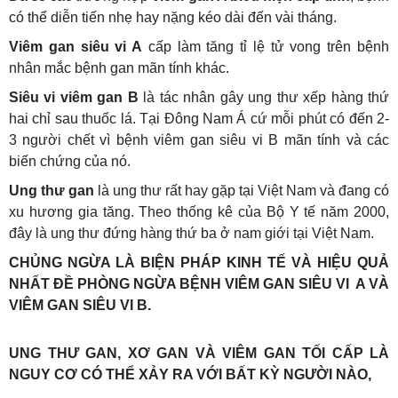
có thể diễn tiến nhẹ hay nặng kéo dài đến vài tháng.
Viêm gan siêu vi A
cấp làm tăng tỉ lệ tử vong trên bệnh
nhân mắc bệnh gan mãn tính khác.
Siêu vi viêm gan B
là tác nhân gây ung thư xếp hàng thứ
hai chỉ sau thuốc lá. Tại Đông Nam Á cứ mỗi phút có đến 2-
3 người chết vì bệnh viêm gan siêu vi B mãn tính và các
biến chứng của nó.
Ung thư gan
là ung thư rất hay gặp tại Việt Nam và đang có
xu hương gia tăng. Theo thống kê của Bộ Y tế năm 2000,
đây là ung thư đứng hàng thứ ba ở nam giới tại Việt Nam.
CHỦNG NGỪA LÀ BIỆN PHÁP KINH TẾ VÀ HIỆU QUẢ
NHẤT ĐỀ PHÒNG NGỪA BỆNH VIÊM GAN SIÊU VI A VÀ
VIÊM GAN SIÊU VI B.
UNG THƯ GAN, XƠ GAN VÀ VIÊM GAN TỐI CẤP LÀ
NGUY CƠ CÓ THỂ XẢY RA VỚI BẤT KỲ NGƯỜI NÀO,