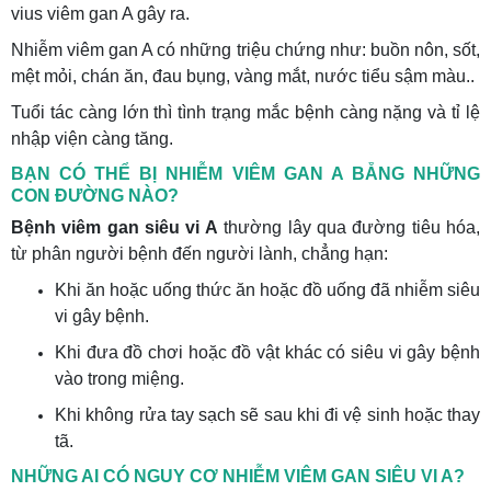
vius viêm gan A gây ra.
Nhiễm viêm gan A có những triệu chứng như: buồn nôn, sốt,
mệt mỏi, chán ăn, đau bụng, vàng mắt, nước tiểu sậm màu..
Tuổi tác càng lớn thì tình trạng mắc bệnh càng nặng và tỉ lệ
nhập viện càng tăng.
BẠN CÓ THỂ BỊ NHIỄM VIÊM GAN A BẴNG NHỮNG
CON ĐƯỜNG NÀO?
Bệnh viêm gan siêu vi A
thường lây qua đường tiêu hóa,
từ phân người bệnh đến người lành, chẳng hạn:
Khi ăn hoặc uống thức ăn hoặc đồ uống đã nhiễm siêu
vi gây bệnh.
Khi đưa đồ chơi hoặc đồ vật khác có siêu vi gây bệnh
vào trong miệng.
Khi không rửa tay sạch sẽ sau khi đi vệ sinh hoặc thay
tã.
NHỮNG AI CÓ NGUY CƠ NHIỄM VIÊM GAN SIÊU VI A?