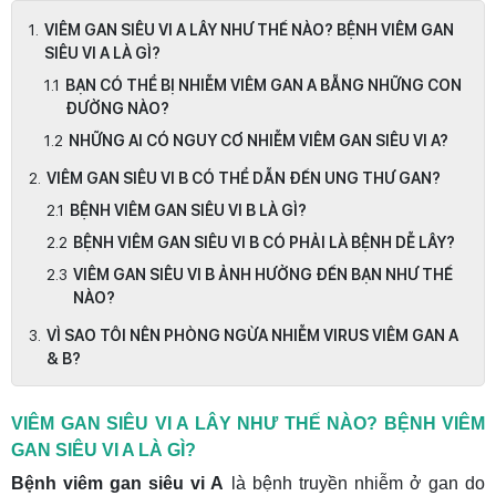
VIÊM GAN SIÊU VI A LÂY NHƯ THẾ NÀO? BỆNH VIÊM GAN
SIÊU VI A LÀ GÌ?
BẠN CÓ THỂ BỊ NHIỄM VIÊM GAN A BẴNG NHỮNG CON
ĐƯỜNG NÀO?
NHỮNG AI CÓ NGUY CƠ NHIỄM VIÊM GAN SIÊU VI A?
VIÊM GAN SIÊU VI B CÓ THỂ DẪN ĐẾN UNG THƯ GAN?
BỆNH VIÊM GAN SIÊU VI B LÀ GÌ?
BỆNH VIÊM GAN SIÊU VI B CÓ PHẢI LÀ BỆNH DỄ LÂY?
VIÊM GAN SIÊU VI B ẢNH HƯỞNG ĐẾN BẠN NHƯ THẾ
NÀO?
VÌ SAO TÔI NÊN PHÒNG NGỪA NHIỄM VIRUS VIÊM GAN A
& B?
VIÊM GAN SIÊU VI A LÂY NHƯ THẾ NÀO? BỆNH VIÊM
GAN SIÊU VI A LÀ GÌ?
Bệnh viêm gan siêu vi A
là bệnh truyền nhiễm ở gan do