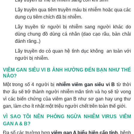
Lây truyền qua tiêm truyền máu bị nhiễm hoặc qua các
dụng cụ tiêm chích đã bị nhiễm.
Lây truyền từ người bị nhiễm sang người khác do
dùng chung đồ dùng cá nhân (dao cạo râu, bàn chải
đánh răng..)
Lây truyền do có quan hệ tình dục không an toàn với
người bị nhiễm.
VIÊM GAN SIÊU VI B ẢNH HƯỞNG ĐẾN BẠN NHƯ THẾ
NÀO?
Một trong số 4 người bị
nhiễm viêm gan siêu vi B
từ thời
thơ ấu sẽ trở thành người nhiễm mãn tính và họ sẽ tử vong
vì các biến chứng của viêm gan B như sơ gan hay ung thư
gan, làm cho ít nhật một triệu người chết trên toàn thế giới.
VÌ SAO TÔI NÊN PHÒNG NGỪA NHIỄM VIRUS VIÊM
GAN A & B?
Đa số các trường hợp
viêm gan A biểu hiện cấp tính
, bệnh