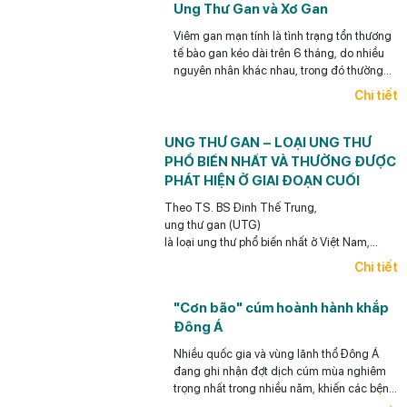
Ung Thư Gan và Xơ Gan
Viêm gan mạn tính là tình trạng tổn thương
tế bào gan kéo dài trên 6 tháng, do nhiều
nguyên nhân khác nhau, trong đó thường
gặp nhất là viêm gan siêu vi B mạn tính,
Chi tiết
viêm gan siêu vi C mạn tính, bệnh gan do
bia rượu và gan nhiễm mỡ.
UNG THƯ GAN – LOẠI UNG THƯ
PHỔ BIẾN NHẤT VÀ THƯỜNG ĐƯỢC
PHÁT HIỆN Ở GIAI ĐOẠN CUỐI
Theo TS. BS Đinh Thế Trung,
ung thư gan (UTG)
là loại ung thư phổ biến nhất ở Việt Nam,
điểm đáng lưu ý
Chi tiết
là loại ung thư này có thể phòng ngừa được (y
học có thể giúp làm giảm rất đáng kể khả năng
"Cơn bão" cúm hoành hành khắp
ra UTG cho bệnh nhân),
Đông Á
có thể phát hiện sớm và điều trị hiệu quả
UTG.
Nhiều quốc gia và vùng lãnh thổ Đông Á
đang ghi nhận đợt dịch cúm mùa nghiêm
trọng nhất trong nhiều năm, khiến các bệnh
viện quá tải, thuốc khan hiếm.