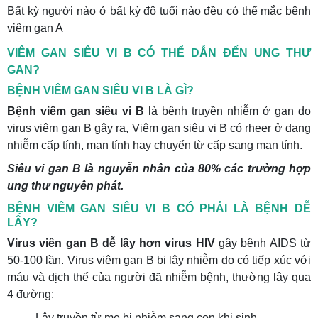
Bất kỳ người nào ở bất kỳ độ tuổi nào đều có thể mắc bệnh
viêm gan A
VIÊM GAN SIÊU VI B CÓ THỂ DẪN ĐẾN UNG THƯ
GAN?
BỆNH VIÊM GAN SIÊU VI B LÀ GÌ?
Bệnh viêm gan siêu vi B
là bệnh truyền nhiễm ở gan do
virus viêm gan B gây ra, Viêm gan siêu vi B có rheer ở dạng
nhiễm cấp tính, mạn tính hay chuyển từ cấp sang mạn tính.
Siêu vi gan B là nguyễn nhân của 80% các trường hợp
ung thư nguyên phát.
BỆNH VIÊM GAN SIÊU VI B CÓ PHẢI LÀ BỆNH DỄ
LÂY?
Virus viên gan B dễ lây hơn virus HIV
gây bệnh AIDS từ
50-100 lần. Virus viêm gan B bị lây nhiễm do có tiếp xúc với
máu và dịch thể của người đã nhiễm bệnh, thường lây qua
4 đường:
Lây truyền từ mẹ bị nhiễm sang con khi sinh