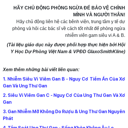
HÃY CHỦ ĐỘNG PHÒNG NGỪA ĐỂ BẢO VỆ CHÍNH
MÌNH VÀ NGƯỜI THÂN!
Hãy chủ động liên hệ các bênh viện, trung tâm y tế dự
phòng và hỏi các bác sĩ về cách tốt nhất để phòng ngừa
nhiễm viên gam siêu vi A & B.
(Tài liệu giáo dục này được phối hợp thực hiện bởi Hội
Y Học Dự Phòng Việt Nam & VPĐD GlaxoSmithKline)
Xem thêm những bài viết liên quan:
1
. Nhiễm Siêu Vi Viêm Gan B - Nguy Cơ Tiềm Ẩn Của Xơ
Gan Và Ung Thư Gan
2
. Siêu Vi Viêm Gan C - Nguy Cơ Của Ung Thư Gan Và Xơ
Gan
3
. Gan Nhiễm Mỡ Không Do Rượu & Ung Thư Gan Nguyên
Phát
4
. Tầm Soát Ung Thư Gan - Sống Khỏe Không Âu Lo