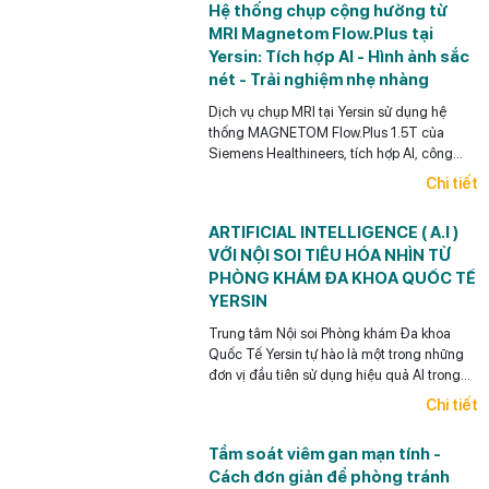
Hệ thống chụp cộng hưởng từ
MRI Magnetom Flow.Plus tại
Yersin: Tích hợp AI - Hình ảnh sắc
nét - Trải nghiệm nhẹ nhàng
Dịch vụ chụp MRI tại Yersin sử dụng hệ
thống MAGNETOM Flow.Plus 1.5T của
Siemens Healthineers, tích hợp AI, công
nghệ Deep Resolve, khử tiếng ồn và tối ưu
Chi tiết
thời gian chụp.
ARTIFICIAL INTELLIGENCE ( A.I )
VỚI NỘI SOI TIÊU HÓA NHÌN TỪ
PHÒNG KHÁM ĐA KHOA QUỐC TẾ
YERSIN
Trung tâm Nội soi Phòng khám Đa khoa
Quốc Tế Yersin tự hào là một trong những
đơn vị đầu tiên sử dụng hiệu quả AI trong
Nội soi tiêu hóa ở Việt Nam.
Chi tiết
Tầm soát viêm gan mạn tính -
Cách đơn giản để phòng tránh