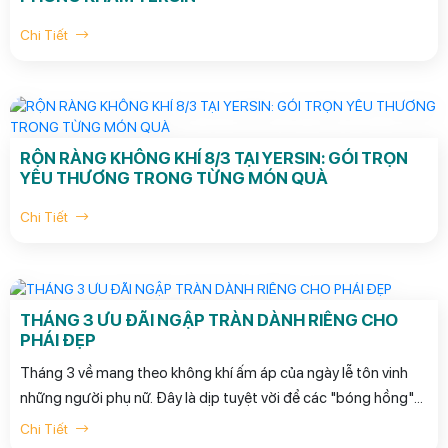
Chi Tiết
RỘN RÀNG KHÔNG KHÍ 8/3 TẠI YERSIN: GÓI TRỌN
YÊU THƯƠNG TRONG TỪNG MÓN QUÀ
Chi Tiết
THÁNG 3 ƯU ĐÃI NGẬP TRÀN DÀNH RIÊNG CHO
PHÁI ĐẸP
Tháng 3 về mang theo không khí ấm áp của ngày lễ tôn vinh
những người phụ nữ. Đây là dịp tuyệt vời để các "bóng hồng"
dành thời gian chăm sóc bản thân hoặc để chúng ta gửi gắm
Chi Tiết