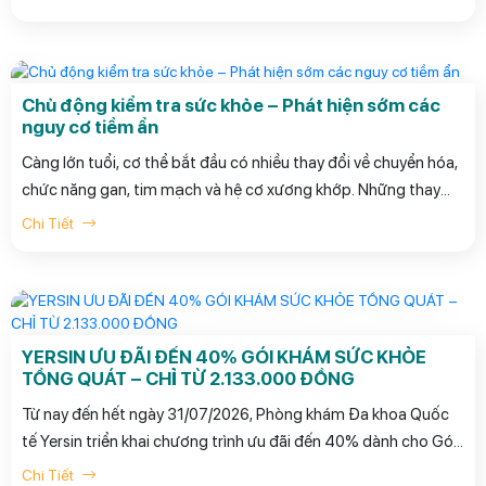
Chủ động kiểm tra sức khỏe – Phát hiện sớm các
nguy cơ tiềm ẩn
Càng lớn tuổi, cơ thể bắt đầu có nhiều thay đổi về chuyển hóa,
chức năng gan, tim mạch và hệ cơ xương khớp. Những thay
đổi này thường diễn tiến âm thầm, chưa biểu hiện thành triệu
Chi Tiết
chứng rõ ràng nhưng có thể ảnh hưởng lâu dài đến sức khỏe và
chất lượng cuộc sống.
YERSIN ƯU ĐÃI ĐẾN 40% GÓI KHÁM SỨC KHỎE
TỔNG QUÁT – CHỈ TỪ 2.133.000 ĐỒNG
Từ nay đến hết ngày 31/07/2026, Phòng khám Đa khoa Quốc
tế Yersin triển khai chương trình ưu đãi đến 40% dành cho Gói
khám Tổng quát Tiêu chuẩn chỉ từ 2.133.000 đồng. Đây là cơ
Chi Tiết