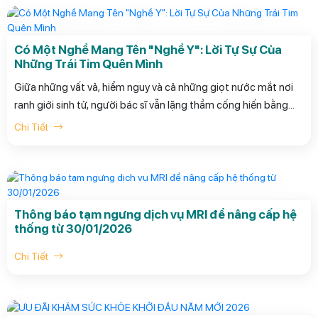
nhằn của nghề Y, mà còn là bản hòa ca về lòng nhân ái, về sự
kiên định của những người đưa đò trên "thuyền nhân sinh" đầy
sóng gió.
Có Một Nghề Mang Tên "Nghề Y": Lời Tự Sự Của
Những Trái Tim Quên Mình
Giữa những vất vả, hiểm nguy và cả những giọt nước mắt nơi
ranh giới sinh tử, người bác sĩ vẫn lặng thầm cống hiến bằng
tất cả sự tử tế. Bài thơ "Có một nghề" của Bác sĩ Nguyễn Duy
Chi Tiết
Thắng (tháng 2/2026) là những thước phim đầy xúc động về
màu áo blouse trắng tinh khôi - nơi y đức được nâng niu và
niềm hạnh phúc được thắp lên từ chính những nỗi đau quặn
thắt. Hãy cùng lắng nghe lời khẳng định đầy tự hào: "Chọn lại
nghề - tôi vẫn chọn nghề Y!."
Thông báo tạm ngưng dịch vụ MRI để nâng cấp hệ
thống từ 30/01/2026
Chi Tiết