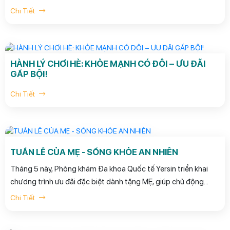
đặc biệt: "Món Quà Sức Khỏe – Trọn Vẹn Yêu Thương" áp
Chi Tiết
dụng trong suốt tháng 6 này.
HÀNH LÝ CHƠI HÈ: KHỎE MẠNH CÓ ĐÔI – ƯU ĐÃI
GẤP BỘI!
Chi Tiết
TUẦN LỄ CỦA MẸ - SỐNG KHỎE AN NHIÊN
Tháng 5 này, Phòng khám Đa khoa Quốc tế Yersin triển khai
chương trình ưu đãi đặc biệt dành tặng MẸ, giúp chủ động
kiểm tra sức khỏe – phát hiện sớm nguy cơ bệnh lý và an tâm
Chi Tiết
tận hưởng cuộc sống.