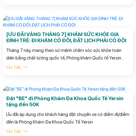
hội để mỗi người chủ động kiểm tra sức khỏe và đồng hành
cùng những người thân yêu trong hành trình chăm sóc sức
khỏe lâu dài.
[ƯU ĐÃI VÀNG THÁNG 7] KHÁM SỨC KHỎE GIA
ĐÌNH TRẺ: ĐI KHÁM CÓ ĐÔI, ĐẶT LỊCH PHẢI CÓ ĐỘI
Tháng 7 này, mang theo sứ mệnh chăm sóc sức khỏe toàn
diện bằng chất lượng quốc tế, Phòng khám Quốc tế Yersin
mang đến chương trình Ưu đãi Vàng đặc biệt dành riêng cho
Chi Tiết
các gia đình trẻ với thông điệp: “Đi khám có đôi, đặt lịch phải
có đội”. Hãy để Yersin cùng bạn bảo vệ những người thân yêu
từ những bước chủ động đầu tiên!
Đặt "BE" đi Phòng Khám Đa Khoa Quốc Tế Yersin
tặng đến 50K
Ưu đãi áp dụng cho khách hàng đặt chuyến xe có điểm đi/điểm
đến là Phòng Khám Đa Khoa Quốc Tế Yersin
Chi Tiết