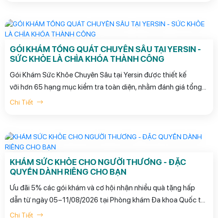
GÓI KHÁM TỔNG QUÁT CHUYÊN SÂU TẠI YERSIN -
SỨC KHỎE LÀ CHÌA KHÓA THÀNH CÔNG
Gói Khám Sức Khỏe Chuyên Sâu tại Yersin được thiết kế
với hơn 65 hạng mục kiểm tra toàn diện, nhằm đánh giá tổng
thể tình trạng sức khỏe, phù hợp cho các nhà quản lý, doanh
Chi Tiết
nhân, người bận rộn...
KHÁM SỨC KHỎE CHO NGƯỜI THƯƠNG - ĐẶC
QUYỀN DÀNH RIÊNG CHO BẠN
Ưu đãi 5% các gói khám và cơ hội nhận nhiều quà tặng hấp
dẫn từ ngày 05–11/08/2026 tại Phòng khám Đa khoa Quốc tế
Yersin.
Chi Tiết