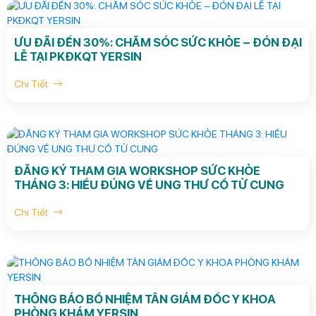
ƯU ĐÃI ĐẾN 30%: CHĂM SÓC SỨC KHỎE – ĐÓN ĐẠI
LỄ TẠI PKĐKQT YERSIN
Chi Tiết
ĐĂNG KÝ THAM GIA WORKSHOP SỨC KHỎE
THÁNG 3: HIỂU ĐÚNG VỀ UNG THƯ CỔ TỬ CUNG
Chi Tiết
THÔNG BÁO BỔ NHIỆM TÂN GIÁM ĐỐC Y KHOA
PHÒNG KHÁM YERSIN