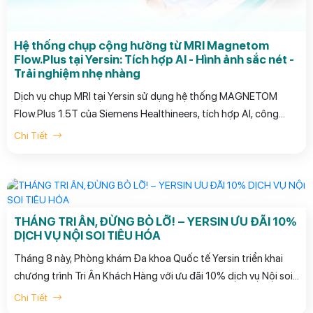
Hệ thống chụp cộng hưởng từ MRI Magnetom
Flow.Plus tại Yersin: Tích hợp AI - Hình ảnh sắc nét -
Trải nghiệm nhẹ nhàng
Dịch vụ chụp MRI tại Yersin sử dụng hệ thống MAGNETOM
Flow.Plus 1.5T của Siemens Healthineers, tích hợp AI, công
nghệ Deep Resolve, khử tiếng ồn và tối ưu thời gian chụp.
Chi Tiết
THÁNG TRI ÂN, ĐỪNG BỎ LỠ! – YERSIN ƯU ĐÃI 10%
DỊCH VỤ NỘI SOI TIÊU HÓA
Tháng 8 này, Phòng khám Đa khoa Quốc tế Yersin triển khai
chương trình Tri Ân Khách Hàng với ưu đãi 10% dịch vụ Nội soi
Tiêu hóa dành cho khách hàng cũ đã từng thăm khám tại
Chi Tiết
Yersin. (Áp dụng đến hết ngày 31/08/2026.)