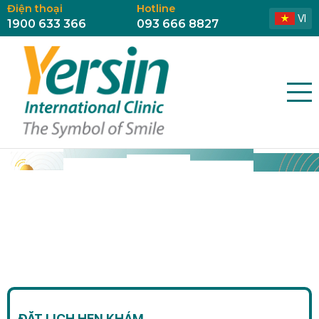
Điện thoại
Hotline
VI
1900 633 366
093 666 8827
ĐẶT LỊCH HẸN KHÁM