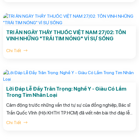
yêu thương đến những người phụ nữ quan trọng qua món quà
sức khỏe thiết thực. Đồng hành cùng bạn, Phòng khám Đa
khoa Quốc tế Yersin tặng bạn chương trình khuyến mãi đặc
biệt với những ưu đãi hấp dẫn và quà tặng bất ngờ.
TRI ÂN NGÀY THẦY THUỐC VIỆT NAM 27/02: TÔN
VINH NHỮNG "TRÁI TIM NÓNG" VÌ SỰ SỐNG
Chi Tiết
Lời Đáp Lễ Đầy Trân Trọng: Nghề Y - Giàu Có Lắm
Trong Tim Nhân Loại
Cảm động trước những vần thơ tự sự của đồng nghiệp, Bác sĩ
Trần Quốc Vĩnh (Hội KHTH TP.HCM) đã viết nên bài thơ đáp lễ
đầy chân tình nhân dịp kỷ niệm ngày Thầy thuốc Việt Nam
Chi Tiết
27/2/2026. Với triết lý nhân văn "Tôi phục vụ, như tôi muốn
được phục vụ", bài thơ không chỉ là lời sẻ chia với những nhọc