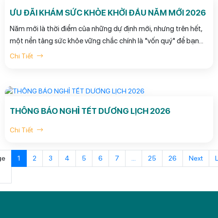
ƯU ĐÃI KHÁM SỨC KHỎE KHỞI ĐẦU NĂM MỚI 2026
Năm mới là thời điểm của những dự định mới, nhưng trên hết,
một nền tảng sức khỏe vững chắc chính là "vốn quý" để bạn
tận hưởng trọn vẹn niềm vui sum vầy. Đồng hành cùng Quý
Chi Tiết
khách hàng trên hành trình chăm sóc sức khỏe, Phòng khám
Đa khoa Quốc tế Yersin trân trọng gửi đến chương trình ưu đãi
đặc biệt “Sức khỏe đủ đầy - Là Tết sum vầy” diễn ra trong suốt
tháng 1 và tháng 2 năm 2026.
THÔNG BÁO NGHỈ TẾT DƯƠNG LỊCH 2026
Chi Tiết
ge
1
2
3
4
5
6
7
...
25
26
Next