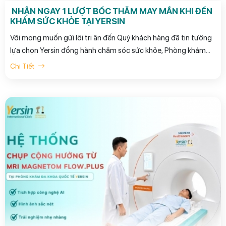
NHẬN NGAY 1 LƯỢT BỐC THĂM MAY MẮN KHI ĐẾN
KHÁM SỨC KHỎE TẠI YERSIN
Với mong muốn gửi lời tri ân đến Quý khách hàng đã tin tưởng
lựa chọn Yersin đồng hành chăm sóc sức khỏe, Phòng khám
Đa khoa Quốc tế Yersin dành tặng mỗi khách hàng 01 lượt bốc
Chi Tiết
thăm may mắn khi đến thăm khám trong tháng 8 này.