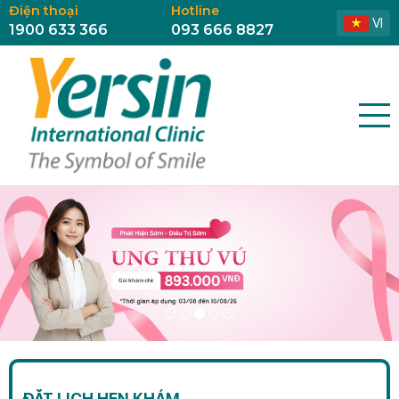
Điện thoại
Hotline
VI
1900 633 366
093 666 8827
ĐẶT LỊCH HẸN KHÁM