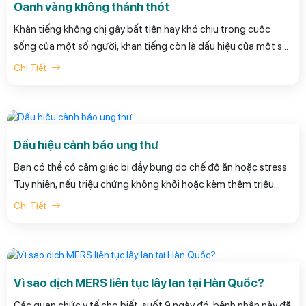
Oanh vàng không thánh thót
Khàn tiếng không chị gây bất tiện hay khó chịu trong cuộc
sống của một số người, khan tiếng còn là dấu hiệu của một số
bệnh lý, trong đó có những bệnh nguy hiểm như lao dây thanh,
Chi Tiết
ung thư,… Nếu bị khàn tiếng bạn nên tìm hiểu rõ nguyên nhân
và chữa trị.
Dấu hiệu cảnh báo ung thư
Bạn có thể có cảm giác bị đầy bụng do chế độ ăn hoặc stress.
Tuy nhiên, nếu triệu chứng không khỏi hoặc kèm thêm triệu
chứng mệt mỏi, sụt cân, đau lưng thì nên đi khám sớm. Triệu
Chi Tiết
chứng đầy hơi kéo dài ở phụ nữ có thể là biểu hiện của ung thư
buồng trứng. Hãy đến gặp bác sĩ phụ khoa để khám và xác
định nguyên nhân.
Vì sao dịch MERS liên tục lây lan tại Hàn Quốc?
Các quan chức y tế cho biết, suốt 9 ngày đó, bệnh nhân này đã