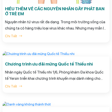
HIỂU THÊM VỀ CÁC NGUYÊN NHÂN GÂY PHÁT BAN
Ở TRẺ EM
Nguyên nhân từ virus rất đa dạng. Trong môi trường sống của
chúng ta có hàng triệu loại virus khác nhau. Nhưng may mắn là
không phải tất cả virus đều lây nhiễm sang người. Tuy nhiên khi
Chi Tiết
virus gây ra nhiễm trùng chúng sẽ chỉ huy các tế bào mà chúng
nhiễm để tạo ra nhiều virus hơn.
Chương trình ưu đãi mừng Quốc tế Thiếu nhi
Nhân ngày Quốc tế Thiếu nhi 1/6, Phòng khám Đa khoa Quốc
tế Yersin triển khai chương trình khuyến mại dành riêng cho
khoa Nhi.
Chi Tiết