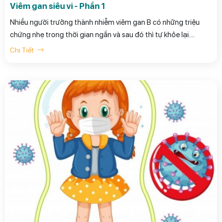
Viêm gan siêu vi - Phần 1
Nhiều người trưởng thành nhiễm viêm gan B có những triệu
chứng nhẹ trong thời gian ngắn và sau đó thì tự khỏe lại.
Nhưng một số người lại không thể đào thải virus mà phải duy
Chi Tiết
trì tình trạng nhiễm kéo dài, đặc biệt là ở trẻ nhỏ. Gần 90% trẻ
nhỏ nhiễm bệnh sẽ mang mầm bệnh suốt cuộc đời.