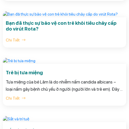
nghiêm trọng của 8.000 ca mắc bệnh và hơn 100 ca tử vong ở
Việt Nam vào thời điểm này.
Bạn đã thực sự bảo vệ con trẻ khỏi tiêu chảy cấp
do virút Rota?
Chi Tiết
Trẻ bị tưa miệng
Tưa miệng của bé Lâm là do nhiễm nấm candida albicans –
loại nấm gây bệnh chủ yếu ở người (người lớn và trẻ em). Đây là
một loại nấm men, có thể gặp ở những nơi ẩm ướt trong cơ
Chi Tiết
thể, nhưng nấm candida chỉ bùng phát gây bệnh khi gặp một
số điều kiện thuận lợi, như suy giảm miễn dịch, dùng kháng sinh
và corticoid dài ngày hoặc kết hợp với bệnh tiểu đường …