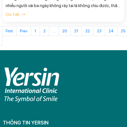
nhiều người vài ba ngày không ráy tai là không chịu được, thậm
chí, đó còn là thú vui, là thời gian thư giãn của một số người.
Chi Tiết
Thú vui này lợi, hại, hay vô thưởng vô phạt?
First
Prev
1
2
...
20
21
22
23
24
25
THÔNG TIN YERSIN