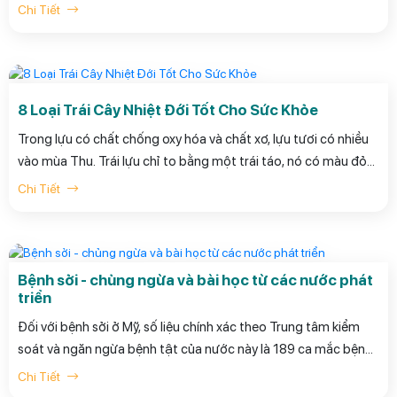
tràng. Nội soi đại tràng được khuyến cáo thực hiện thường quy
Chi Tiết
sau 50 tuổi với những khoảng thời gian nhất định tùy theo cơ
địa bệnh nhân.
8 Loại Trái Cây Nhiệt Đới Tốt Cho Sức Khỏe
Trong lựu có chất chống oxy hóa và chất xơ, lựu tươi có nhiều
vào mùa Thu. Trái lựu chỉ to bằng một trái táo, nó có màu đỏ
sậm chứa đầy các hạt săn chắc nằm gọn trong một tấm
Chi Tiết
màng xốp.
Bệnh sởi - chủng ngừa và bài học từ các nước phát
triển
Đối với bệnh sởi ở Mỹ, số liệu chính xác theo Trung tâm kiểm
soát và ngăn ngừa bệnh tật của nước này là 189 ca mắc bệnh
và 0 ca tử vong ở toàn nước Mỹ vào năm 2013. Chúng tôi
Chi Tiết
muốn nhấn mạnh con số này để chúng ta có thể hiểu được sự