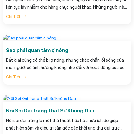
liên tục lây nhiễm cho hàng chục người khác. Những người này
lại vô tình truyền bệnh cho hàng chục, hàng trăm người khác.
Chi Tiết
Con số này cứ dần lớn lên.
Sao phải quan tâm ợ nóng
Bất kì ai cũng có thể bị ợ nóng, nhưng chắc chắn lối sống của
mọi người có ảnh hưởng không nhỏ đối với hoạt động của cơ
hoành và cơ vòng-van thực quản dưới (van ngăn axít tràn vào
Chi Tiết
thực quản) cũng như lượng axít trong dạ dày. Những người
thừa cân, ăn nhiều trong một bữa, thích mặc quần áo chật, có
thói quen hút thuốc là những đối tượng có nguy cơ cao.
Nội Soi Đại Tràng Thật Sự Không Đau
Nội soi đại tràng là một thủ thuật tiêu hóa hữu ích để giúp
phát hiện sớm và điều trị tận gốc các khối ung thư đại trực