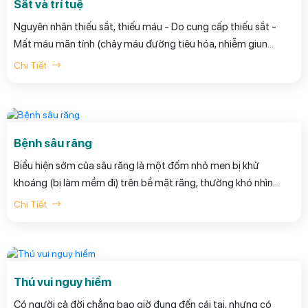
Sắt và trí tuệ
Nguyên nhân thiếu sắt, thiếu máu - Do cung cấp thiếu sắt -
Mất máu mãn tính (chảy máu đường tiêu hóa, nhiễm giun
móc). - Nhu cầu sắt cao (do trẻ phát triển nhanh, trẻ đẻ non,
Chi Tiết
dậy thì, tim bẩm sinh có tím) -Do hấp thu sắt kém
Bệnh sâu răng
Biểu hiện sớm của sâu răng là một đốm nhỏ men bị khử
khoáng (bị làm mềm đi) trên bề mặt răng, thường khó nhìn
thấy, nằm trong các hố rãnh của răng hoặc giữa các răng (kẽ
Chi Tiết
răng).
Thú vui nguy hiểm
Có người cả đời chẳng bao giờ đụng đến cái tai, nhưng có