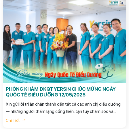
PHÒNG KHÁM ĐKQT YERSIN CHÚC MỪNG NGÀY
QUỐC TẾ ĐIỀU DƯỠNG 12/05/2025
Xin gửi lời tri ân chân thành đến tất cả các anh chị điều dưỡng
— những người thầm lặng cống hiến, tận tụy chăm sóc và
đồng hành cùng bệnh nhân mỗi ngày.
Chi Tiết