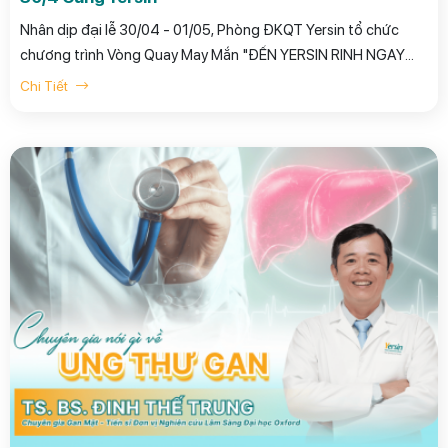
Nhân dịp đại lễ 30/04 - 01/05, Phòng ĐKQT Yersin tổ chức
chương trình Vòng Quay May Mắn "ĐẾN YERSIN RINH NGAY
QUÀ TẶNG " dành tặng quý khách hàng như một món quà
Chi Tiết
nhỏ, lời cảm ơn khách hàng đã tin tưởng sử dụng dịch vụ và
thăm khám tại phòng khám.