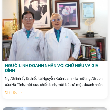
NGƯỜI LÍNH DOANH NHÂN VỚI CHỮ HIẾU VÀ GIA
ĐÌNH
Người lính ấy là thiếu tá Nguyễn Xuân Lam – là một người con
của Hà Tĩnh, một cựu chiến binh, một bác sĩ, một doanh nhân
mà chữ hiếu luôn song hành với anh trên mỗi bước đi.
Chi Tiết