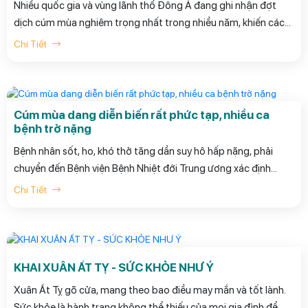
Nhiều quốc gia và vùng lãnh thổ Đông Á đang ghi nhận đợt
dịch cúm mùa nghiêm trọng nhất trong nhiều năm, khiến các
bệnh viện quá tải, thuốc khan hiếm.
Chi Tiết
Cúm mùa dang diễn biến rất phức tạp, nhiều ca
bệnh trở nặng
Bệnh nhân sốt, ho, khó thở tăng dần suy hô hấp nặng, phải
chuyển đến Bệnh viện Bệnh Nhiệt đới Trung ương xác định
mắc cúm, đặt ống nội khí quản.
Chi Tiết
KHAI XUÂN ẤT TỴ - SỨC KHỎE NHƯ Ý
Xuân Ất Tỵ gõ cửa, mang theo bao điều may mắn và tốt lành.
Sức khỏe là hành trang không thể thiếu của mọi gia đình để