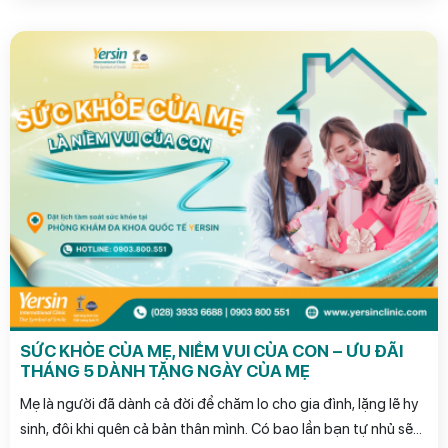
SỨC KHỎE CỦA MẸ, NIỀM VUI CỦA CON – ƯU ĐÃI
THÁNG 5 DÀNH TẶNG NGÀY CỦA MẸ
Mẹ là người đã dành cả đời để chăm lo cho gia đình, lặng lẽ hy
sinh, đôi khi quên cả bản thân mình. Có bao lần bạn tự nhủ sẽ