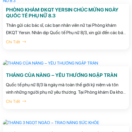
PHÒNG KHÁM ĐKQT YERSIN CHÚC MỪNG NGÀY
QUỐC TẾ PHỤ NỮ 8.3
Thân gửi các bác sĩ, các bạn nhân viên nữ tại Phòng khám
ĐKQT Yersin. Nhân dịp Quốc tế Phụ nữ 8/3, xin gửi đến các bác
sĩ, chị em đồng nghiệp những lời chúc tốt đẹp nhất! Chúc mọi
Chi Tiết
người luôn xinh đẹp, mạnh khỏe, hạnh phúc và thành công
trong công việc cũng như cuộc sống.
THÁNG CỦA NÀNG – YÊU THƯƠNG NGẬP TRÀN
Quốc tế phụ nữ 8/3 là ngày mà toàn thế giới kỷ niệm và tôn
vinh những người phụ nữ yêu thương. Tại Phòng khám Đa khoa
Quốc tế Yersin, đây còn là ngày đặc biệt để dành tặng sự tri ân
Chi Tiết
đến toàn thể quý khách hàng nữ đã ủng hộ và tin tưởng đến
thăm khắm sức khỏe trong suốt hơn 13 năm qua.