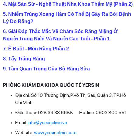
4
. Mặt Sán Sứ - Nghệ Thuật Nha Khoa Thẩm Mỹ (Phần 2)
5
. Nhiễm Trùng Xoang Hàm Có Thể Bị Gây Ra Bởi Bệnh
Lý Do Răng?
6
. Giải Đáp Thắc Mắc Về Chăm Sóc Răng Miệng Ở
Người Trung Niên Và Người Cao Tuổi - Phần 1
7
. Ê Buốt - Mòn Răng Phần 2
8
. Tẩy Trắng Răng
9
. Tầm Quan Trọng Của Bộ Răng Sữa
PHÒNG KHÁM ĐA KHOA QUỐC TẾ YERSIN
Địa chỉ: Số 10 Trương Định, P.Võ Thị Sáu, Quận 3, TP.Hồ
Chí Minh
Điện thoại: 028 39 33 6688 Hotline: 0903.800.551
Email:
info@yersinclinic.vn
Website:
www.yersinclinic.com