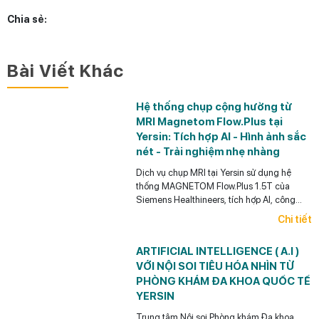
Chia sẻ:
Bài Viết Khác
Hệ thống chụp cộng hưởng từ
MRI Magnetom Flow.Plus tại
Yersin: Tích hợp AI - Hình ảnh sắc
nét - Trải nghiệm nhẹ nhàng
Dịch vụ chụp MRI tại Yersin sử dụng hệ
thống MAGNETOM Flow.Plus 1.5T của
Siemens Healthineers, tích hợp AI, công
nghệ Deep Resolve, khử tiếng ồn và tối ưu
Chi tiết
thời gian chụp.
ARTIFICIAL INTELLIGENCE ( A.I )
VỚI NỘI SOI TIÊU HÓA NHÌN TỪ
PHÒNG KHÁM ĐA KHOA QUỐC TẾ
YERSIN
Trung tâm Nội soi Phòng khám Đa khoa