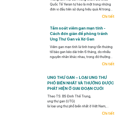
Quốc Tế Yersin tự hào là một trong những
đơn vị đầu tiên sử dụng hiệu quả AI trong
Nội soi tiêu hóa ở Việt Nam.
Chi tiết
Tầm soát viêm gan mạn tính -
Cách đơn giản để phòng tránh
Ung Thư Gan và Xơ Gan
Viêm gan mạn tính là tình trạng tổn thương
tế bào gan kéo dài trên 6 tháng, do nhiều
nguyên nhân khác nhau, trong đó thường
gặp nhất là viêm gan siêu vi B mạn tính,
Chi tiết
viêm gan siêu vi C mạn tính, bệnh gan do
bia rượu và gan nhiễm mỡ.
UNG THƯ GAN – LOẠI UNG THƯ
PHỔ BIẾN NHẤT VÀ THƯỜNG ĐƯỢC
PHÁT HIỆN Ở GIAI ĐOẠN CUỐI
Theo TS. BS Đinh Thế Trung,
ung thư gan (UTG)
là loại ung thư phổ biến nhất ở Việt Nam,
điểm đáng lưu ý
Chi tiết
là loại ung thư này có thể phòng ngừa được (y