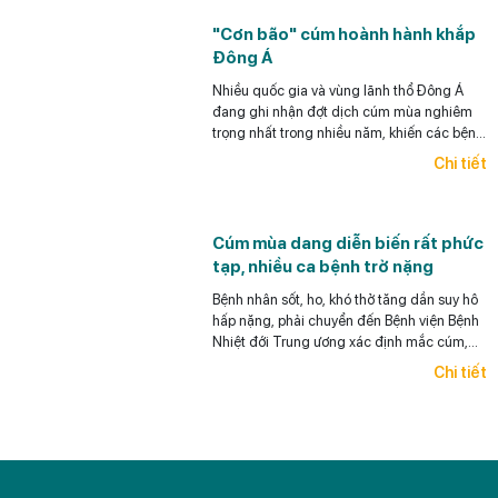
học có thể giúp làm giảm rất đáng kể khả năng
"Cơn bão" cúm hoành hành khắp
ra UTG cho bệnh nhân),
Đông Á
có thể phát hiện sớm và điều trị hiệu quả
UTG.
Nhiều quốc gia và vùng lãnh thổ Đông Á
đang ghi nhận đợt dịch cúm mùa nghiêm
trọng nhất trong nhiều năm, khiến các bệnh
viện quá tải, thuốc khan hiếm.
Chi tiết
Cúm mùa dang diễn biến rất phức
tạp, nhiều ca bệnh trở nặng
Bệnh nhân sốt, ho, khó thở tăng dần suy hô
hấp nặng, phải chuyển đến Bệnh viện Bệnh
Nhiệt đới Trung ương xác định mắc cúm,
đặt ống nội khí quản.
Chi tiết