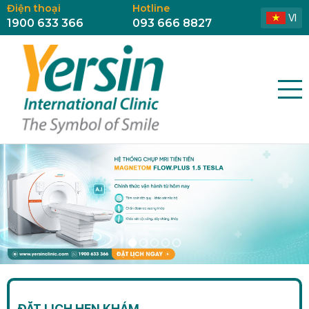
Điện thoại
Hotline
VI
1900 633 366
093 666 8827
ĐẶT LỊCH HẸN KHÁM