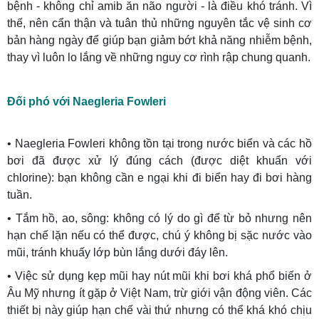
bệnh - không chỉ amib ăn não người - là điều khó tránh. Vì
thế, nên cẩn thận và tuân thủ những nguyên tắc vệ sinh cơ
bản hàng ngày để giúp bạn giảm bớt khả năng nhiễm bệnh,
thay vì luôn lo lắng về những nguy cơ rình rập chung quanh.
Đối phó với Naegleria Fowleri
• Naegleria Fowleri không tồn tại trong nước biển và các hồ
bơi đã được xử lý đúng cách (được diệt khuẩn với
chlorine): bạn không cần e ngại khi đi biển hay đi bơi hàng
tuần.
• Tắm hồ, ao, sông: không có lý do gì để từ bỏ nhưng nên
hạn chế lặn nếu có thể được, chú ý không bị sặc nước vào
mũi, tránh khuấy lớp bùn lắng dưới đáy lên.
• Việc sử dụng kẹp mũi hay nút mũi khi bơi khá phổ biến ở
Âu Mỹ nhưng ít gặp ở Việt Nam, trừ giới vận động viên. Các
thiết bị này giúp hạn chế vài thứ nhưng có thể khá khó chịu