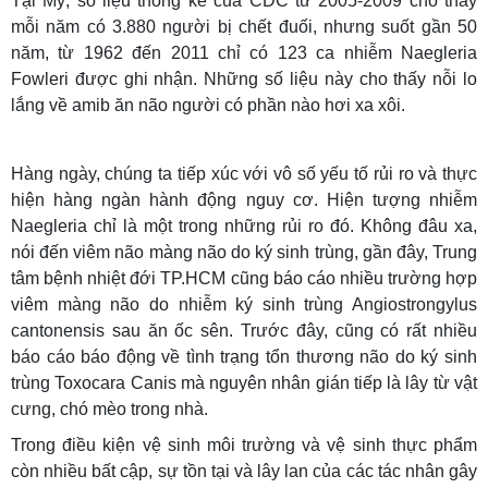
Tại Mỹ, số liệu thống kê của CDC từ 2005-2009 cho thấy
mỗi năm có 3.880 người bị chết đuối, nhưng suốt gần 50
năm, từ 1962 đến 2011 chỉ có 123 ca nhiễm Naegleria
Fowleri được ghi nhận. Những số liệu này cho thấy nỗi lo
lắng về amib ăn não người có phần nào hơi xa xôi.
Hàng ngày, chúng ta tiếp xúc với vô số yếu tố rủi ro và thực
hiện hàng ngàn hành động nguy cơ. Hiện tượng nhiễm
Naegleria chỉ là một trong những rủi ro đó. Không đâu xa,
nói đến viêm não màng não do ký sinh trùng, gần đây, Trung
tâm bệnh nhiệt đới TP.HCM cũng báo cáo nhiều trường hợp
viêm màng não do nhiễm ký sinh trùng Angiostrongylus
cantonensis sau ăn ốc sên. Trước đây, cũng có rất nhiều
báo cáo báo động về tình trạng tổn thương não do ký sinh
trùng Toxocara Canis mà nguyên nhân gián tiếp là lây từ vật
cưng, chó mèo trong nhà.
Trong điều kiện vệ sinh môi trường và vệ sinh thực phẩm
còn nhiều bất cập, sự tồn tại và lây lan của các tác nhân gây