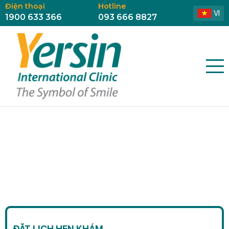
Điện thoại
Hotline
VI
1900 633 366
093 666 8827
ĐẶT LỊCH HẸN KHÁM