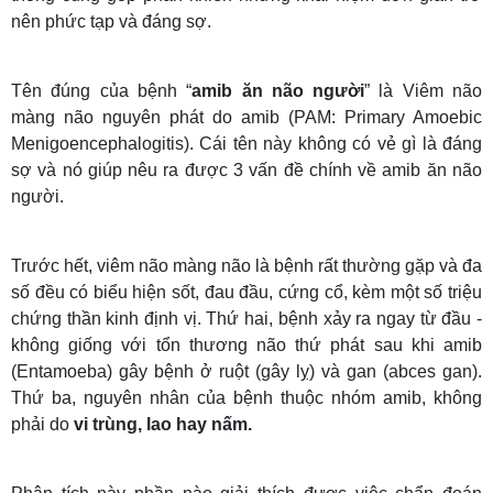
nên phức tạp và đáng sợ.
Tên đúng của bệnh “
amib ăn não người
” là Viêm não
màng não nguyên phát do amib (PAM: Primary Amoebic
Menigoencephalogitis). Cái tên này không có vẻ gì là đáng
sợ và nó giúp nêu ra được 3 vấn đề chính về amib ăn não
người.
Trước hết, viêm não màng não là bệnh rất thường gặp và đa
số đều có biểu hiện sốt, đau đầu, cứng cổ, kèm một số triệu
chứng thần kinh định vị. Thứ hai, bệnh xảy ra ngay từ đầu -
không giống với tổn thương não thứ phát sau khi amib
(Entamoeba) gây bệnh ở ruột (gây lỵ) và gan (abces gan).
Thứ ba, nguyên nhân của bệnh thuộc nhóm amib, không
phải do
vi trùng, lao hay nấm.