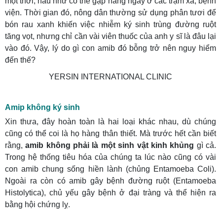
một thời, hầu như có thể gặp hàng ngày ở các trạm xá, bệnh
viện. Thời gian đó, nông dân thường sử dụng phân tươi để
bón rau xanh khiến việc nhiễm ký sinh trùng đường ruột
tăng vọt, nhưng chỉ cần vài viên thuốc của anh y sĩ là đâu lại
vào đó. Vậy, lý do gì con amib đó bỗng trở nên nguy hiểm
đến thế?
Amip không ký sinh
Xin thưa, đây hoàn toàn là hai loại khác nhau, dù chúng
cũng có thể coi là họ hàng thân thiết. Mà trước hết cần biết
rằng,
amib không phải là một sinh vật kinh khủng
gì cả.
Trong hệ thống tiêu hóa của chúng ta lúc nào cũng có vài
con amib chung sống hiền lành (chủng Entamoeba Coli).
Ngoài ra còn có amib gây bệnh đường ruột (Entamoeba
Histolytica), chủ yếu gây bệnh ở đại tràng và thể hiện ra
bằng hội chứng lỵ.