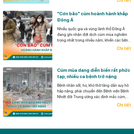
Chi tiết
là loại ung thư này có thể phòng ngừa được (y
học có thể giúp làm giảm rất đáng kể khả năng
"Cơn bão" cúm hoành hành khắp
ra UTG cho bệnh nhân),
Đông Á
có thể phát hiện sớm và điều trị hiệu quả
UTG.
Nhiều quốc gia và vùng lãnh thổ Đông Á
đang ghi nhận đợt dịch cúm mùa nghiêm
trọng nhất trong nhiều năm, khiến các bệnh
viện quá tải, thuốc khan hiếm.
Chi tiết
Cúm mùa dang diễn biến rất phức
tạp, nhiều ca bệnh trở nặng
Bệnh nhân sốt, ho, khó thở tăng dần suy hô
hấp nặng, phải chuyển đến Bệnh viện Bệnh
Nhiệt đới Trung ương xác định mắc cúm,
đặt ống nội khí quản.
Chi tiết