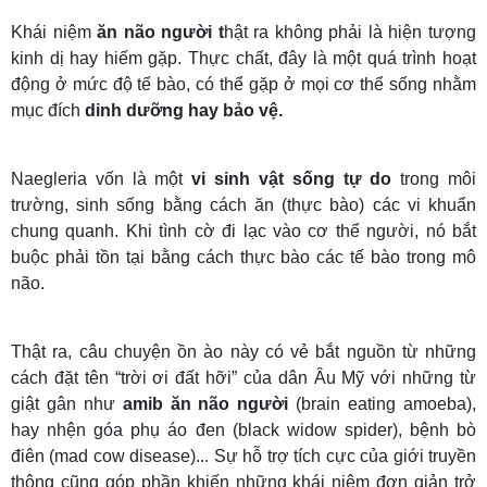
Khái niệm
ăn não người t
hật ra không phải là hiện tượng
kinh dị hay hiếm gặp. Thực chất, đây là một quá trình hoạt
động ở mức độ tế bào, có thể gặp ở mọi cơ thể sống nhằm
mục đích
dinh dưỡng hay bảo vệ.
Naegleria vốn là một
vi sinh vật sống tự do
trong môi
trường, sinh sống bằng cách ăn (thực bào) các vi khuẩn
chung quanh. Khi tình cờ đi lạc vào cơ thể người, nó bắt
buộc phải tồn tại bằng cách thực bào các tế bào trong mô
não.
Thật ra, câu chuyện ồn ào này có vẻ bắt nguồn từ những
cách đặt tên “trời ơi đất hỡi” của dân Âu Mỹ với những từ
giật gân như
amib ăn não người
(brain eating amoeba),
hay nhện góa phụ áo đen (black widow spider), bệnh bò
điên (mad cow disease)... Sự hỗ trợ tích cực của giới truyền
thông cũng góp phần khiến những khái niệm đơn giản trở