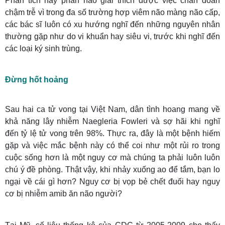
Phân tích này phần nào giải thích được việc chẩn đoán
chậm trễ vì trong đa số trường hợp viêm não màng não cấp,
các bác sĩ luôn có xu hướng nghĩ đến những nguyên nhân
thường gặp như do vi khuẩn hay siêu vi, trước khi nghĩ đến
các loại ký sinh trùng.
Đừng hốt hoảng
Sau hai ca tử vong tại Việt Nam, dân tình hoang mang về
khả năng lây nhiễm Naegleria Fowleri và sợ hãi khi nghĩ
đến tỷ lệ tử vong trên 98%. Thực ra, đây là một bệnh hiếm
gặp và việc mắc bệnh này có thể coi như một rủi ro trong
cuộc sống hơn là một nguy cơ mà chúng ta phải luôn luôn
chú ý đề phòng. Thật vậy, khi nhảy xuống ao để tắm, bạn lo
ngại về cái gì hơn? Nguy cơ bị vọp bẻ chết đuối hay nguy
cơ bị nhiễm amib ăn não người?