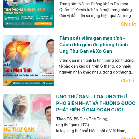
Trung tâm Nội soi Phòng khám Đa khoa
Quốc Tế Yersin tự hào là một trong những
đơn vị đầu tiên sử dụng hiệu quả AI trong
Nội soi tiêu hóa ở Việt Nam.
Chi tiết
Tầm soát viêm gan mạn tính -
Cách đơn giản để phòng tránh
Ung Thư Gan và Xơ Gan
Viêm gan mạn tính là tình trạng tổn thương
tế bào gan kéo dài trên 6 tháng, do nhiều
nguyên nhân khác nhau, trong đó thường
gặp nhất là viêm gan siêu vi B mạn tính,
Chi tiết
viêm gan siêu vi C mạn tính, bệnh gan do
bia rượu và gan nhiễm mỡ.
UNG THƯ GAN – LOẠI UNG THƯ
PHỔ BIẾN NHẤT VÀ THƯỜNG ĐƯỢC
PHÁT HIỆN Ở GIAI ĐOẠN CUỐI
Theo TS. BS Đinh Thế Trung,
ung thư gan (UTG)
là loại ung thư phổ biến nhất ở Việt Nam,
điểm đáng lưu ý