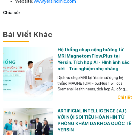
Website:
www.yersinclinic.com
Chia sẻ:
Bài Viết Khác
Hệ thống chụp cộng hưởng từ
MRI Magnetom Flow.Plus tại
Yersin: Tích hợp AI - Hình ảnh sắc
nét - Trải nghiệm nhẹ nhàng
Dịch vụ chụp MRI tại Yersin sử dụng hệ
thống MAGNETOM Flow.Plus 1.5T của
Siemens Healthineers, tích hợp AI, công
nghệ Deep Resolve, khử tiếng ồn và tối ưu
Chi tiết
thời gian chụp.
ARTIFICIAL INTELLIGENCE ( A.I )
VỚI NỘI SOI TIÊU HÓA NHÌN TỪ
PHÒNG KHÁM ĐA KHOA QUỐC TẾ
YERSIN