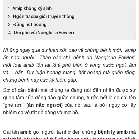
Amip không ký sinh
Ngôn từ của giới truyền thông
Đừng hốt hoảng
Đối phó với Naegleria Fowleri
Những ngày qua dư luận xôn xao về chứng bệnh mới: “amip
ăn não người”. Theo báo chí, bệnh do Naegleria Fowleri,
một loại amib tồn tại khá phổ biến ở vùng nước ngọt, ấm
và… bẩn. Dư luận hoang mang, hốt hoảng mà quên rằng,
chứng bệnh này cực kỳ hiếm gặp.
Sở dĩ căn bệnh mà chúng ta đang nói đến nhận được sự
quan tâm của đông đảo quần chúng, trước hết là do cái tên
“ghê rợn” (
ăn não người
) của nó, sau là bởi nguy cơ lây
nhiễm có vẻ rất dễ dàng và mơ hồ.
Cái tên
amib
gợi người ta nhớ đến chứng
bệnh lỵ amib
mà