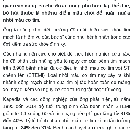
giảm cân nặng, có chế độ ăn uống phù hợp, tập thể dục,
bỏ hút thuốc là những điểm mấu chốt để ngăn ngừa
nhồi máu cơ tim.
Ông ta cũng cho biết, hướng đến cải thiện sức khỏe tim
mạch là nhiệm vụ của bác sĩ cũng như bệnh nhân trong các
đợt kiểm tra sức khỏe định kỳ.
Các nhà nghiên cứu cho biết, để thực hiện nghiên cứu này,
họ đã phân tích những yếu tố nguy cơ của bệnh tim mạch
trên 3.900 bệnh nhân được điều trị nhồi máu cơ tim với ST
chênh lên (STEMI). Loại nhồi máu cơ tim này xảy ra khi
nhánh động mạch chính của tim bị tắc hoàn toàn do mảng
xơ, hay đi kèm với nguy cơ cao thương tật hoặc tử vong.
Kapadia và các đồng nghiệp của ông phát hiện, từ năm
1995 đến 2014 độ tuổi trung bình của bệnh nhân STEMI
giảm từ 64 xuống 60 và tình trạng béo phì
gia tăng từ 31%
đến 40%.
Tỷ lệ bệnh nhân nhồi máu cơ tim kèm đái đường
tăng từ 24% đến 31%
. Bệnh cao huyết áp được ghi nhận ở