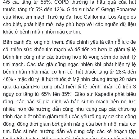
4/5 ca, tăng từ 55%. COPD thường là hậu quả của hút
thuốc, tăng từ 5% đến 12%. Giáo sư bác sĩ Gregg Fonarow
của khoa tim mạch Trường đại học California, Los Angeles
cho biết, phát hiện mới này phù hợp với các nguồn dữ liệu
khác ở bệnh nhân nhồi máu cơ tim.
Bên cạnh đó, ông nói thêm, điều chính yếu là cần nỗ lực để
cải thiện sức khỏe tim mạch và để tiến xa hơn là giảm tỷ lệ
bệnh tim cũng như các trường hợp tử vong sớm do bệnh lý
tim mạch. Các tác giả cũng ngạc nhiên khi phát hiện tỷ lệ
bệnh nhân nhồi máu cơ tim có hút thuốc tăng từ 28% đến
46% - mặc dù tỷ lệ hút thuốc ở Mỹ nhìn chung trong 20 năm
qua đã giảm.Họ cũng phát hiện tỷ lệ bệnh nhân có trên 3
nguy cơ tăng từ 65% lên 85%. Giáo sư Kapadia phát biểu
rằng, các bác sĩ gia đình và bác sĩ tim mạch nên nỗ lực
nhiều hơn để hướng dẫn cũng như cung cấp các chương
trình đặc biệt nhằm giảm thiểu các yếu tố nguy cơ cho cộng
đồng, đồng thời giảm bớt gánh nặng của bệnh nhồi máu cơ
tim. Bác sĩ nên hướng dẫn và cung cấp các kế hoạch tập
luyện tốt cho tim. Bên cạnh đó, bệnh nhân cũng phải nỗ lực