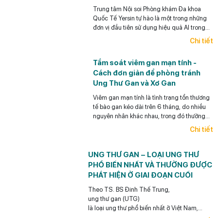
Trung tâm Nội soi Phòng khám Đa khoa
Quốc Tế Yersin tự hào là một trong những
đơn vị đầu tiên sử dụng hiệu quả AI trong
Nội soi tiêu hóa ở Việt Nam.
Chi tiết
Tầm soát viêm gan mạn tính -
Cách đơn giản để phòng tránh
Ung Thư Gan và Xơ Gan
Viêm gan mạn tính là tình trạng tổn thương
tế bào gan kéo dài trên 6 tháng, do nhiều
nguyên nhân khác nhau, trong đó thường
gặp nhất là viêm gan siêu vi B mạn tính,
Chi tiết
viêm gan siêu vi C mạn tính, bệnh gan do
bia rượu và gan nhiễm mỡ.
UNG THƯ GAN – LOẠI UNG THƯ
PHỔ BIẾN NHẤT VÀ THƯỜNG ĐƯỢC
PHÁT HIỆN Ở GIAI ĐOẠN CUỐI
Theo TS. BS Đinh Thế Trung,
ung thư gan (UTG)
là loại ung thư phổ biến nhất ở Việt Nam,
điểm đáng lưu ý