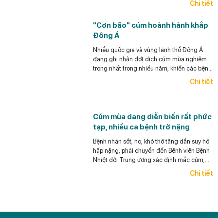
Chi tiết
là loại ung thư này có thể phòng ngừa được (y
học có thể giúp làm giảm rất đáng kể khả năng
"Cơn bão" cúm hoành hành khắp
ra UTG cho bệnh nhân),
Đông Á
có thể phát hiện sớm và điều trị hiệu quả
UTG.
Nhiều quốc gia và vùng lãnh thổ Đông Á
đang ghi nhận đợt dịch cúm mùa nghiêm
trọng nhất trong nhiều năm, khiến các bệnh
viện quá tải, thuốc khan hiếm.
Chi tiết
Cúm mùa dang diễn biến rất phức
tạp, nhiều ca bệnh trở nặng
Bệnh nhân sốt, ho, khó thở tăng dần suy hô
hấp nặng, phải chuyển đến Bệnh viện Bệnh
Nhiệt đới Trung ương xác định mắc cúm,
đặt ống nội khí quản.
Chi tiết