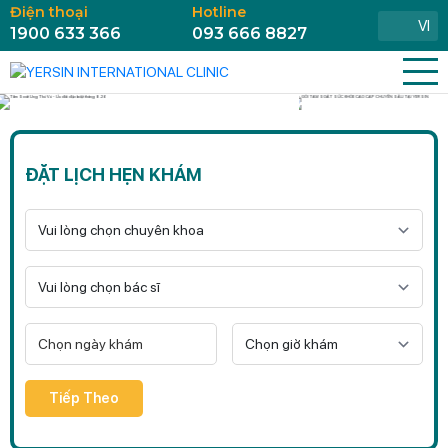
Điện thoại
Hotline
VI
1900 633 366
093 666 8827
ĐẶT LỊCH HẸN KHÁM
Tiếp Theo