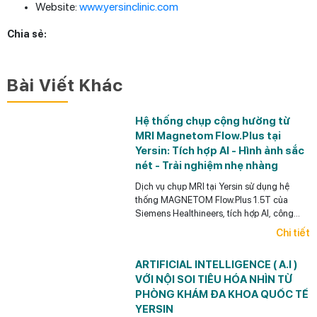
Website:
www.yersinclinic.com
Chia sẻ:
Bài Viết Khác
Hệ thống chụp cộng hưởng từ
MRI Magnetom Flow.Plus tại
Yersin: Tích hợp AI - Hình ảnh sắc
nét - Trải nghiệm nhẹ nhàng
Dịch vụ chụp MRI tại Yersin sử dụng hệ
thống MAGNETOM Flow.Plus 1.5T của
Siemens Healthineers, tích hợp AI, công
nghệ Deep Resolve, khử tiếng ồn và tối ưu
Chi tiết
thời gian chụp.
ARTIFICIAL INTELLIGENCE ( A.I )
VỚI NỘI SOI TIÊU HÓA NHÌN TỪ
PHÒNG KHÁM ĐA KHOA QUỐC TẾ
YERSIN