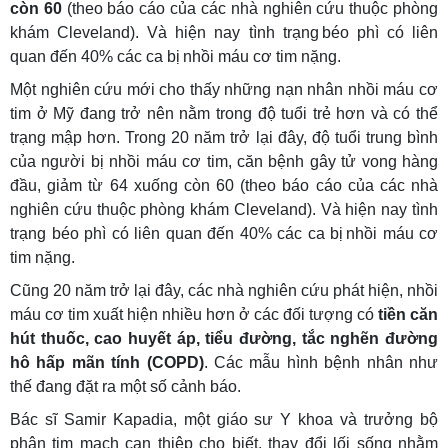
còn 60
(theo báo cáo của các nhà nghiên cứu thuộc phòng
khám Cleveland). Và hiện nay tình trạng béo phì có liên
quan đến 40% các ca bị nhồi máu cơ tim nặng.
Một nghiên cứu mới cho thấy những nạn nhân nhồi máu cơ
tim ở Mỹ đang trở nên nằm trong độ tuổi trẻ hơn và có thể
trạng mập hơn. Trong 20 năm trở lại đây, độ tuổi trung bình
của người bị nhồi máu cơ tim, căn bệnh gây tử vong hàng
đầu, giảm từ 64 xuống còn 60 (theo báo cáo của các nhà
nghiên cứu thuộc phòng khám Cleveland). Và hiện nay tình
trạng béo phì có liên quan đến 40% các ca bị nhồi máu cơ
tim nặng.
Cũng 20 năm trở lại đây, các nhà nghiên cứu phát hiện, nhồi
máu cơ tim xuất hiện nhiều hơn ở các đối tượng có
tiền căn
hút thuốc, cao huyết áp, tiểu đường, tắc nghẽn đường
hô hấp mãn tính (COPD)
. Các mẫu hình bệnh nhân như
thế đang đặt ra một số cảnh báo.
Bác sĩ Samir Kapadia, một giáo sư Y khoa và trưởng bộ
phận tim mạch can thiệp cho biết, thay đổi lối sống nhằm