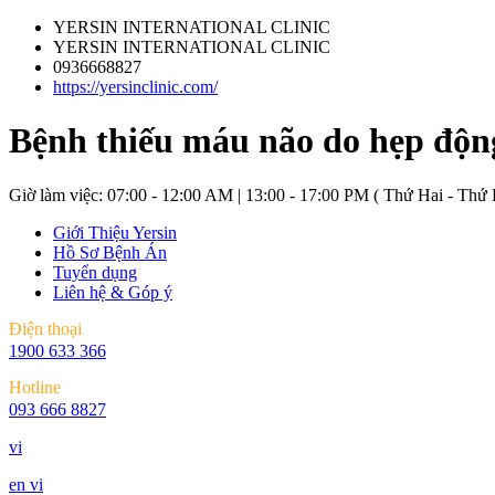
YERSIN INTERNATIONAL CLINIC
YERSIN INTERNATIONAL CLINIC
0936668827
https://yersinclinic.com/
Bệnh thiếu máu não do hẹp độ
Giờ làm việc: 07:00 - 12:00 AM | 13:00 - 17:00 PM ( Thứ Hai - Thứ 
Giới Thiệu Yersin
Hồ Sơ Bệnh Án
Tuyển dụng
Liên hệ & Góp ý
Điện thoại
1900 633 366
Hotline
093 666 8827
vi
en
vi