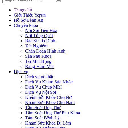
Trang chủ
Giới Thiệu Yersin
Hồ Sơ Bệnh Án
Chuyên khoa
Nội Soi Tiêu Hóa
Nội Tổng Quát
Bác Sĩ Gia Đình
Xét Nghiệm
Chẩn Đoán Hình Ảnh
Sản Phụ Khoa
Tai-Mũi-Họng
Răng-Hàm-Mặt
Dịch vụ
Dịch vụ nổi bật
Dịch Vụ Khám Sức Khỏe
Dịch Vụ Chụp MRI
Dịch Vụ Nội Soi
Khám Sức Khỏe Cho Nữ
Khám Sức Khỏe Cho Nam
Tầm Soát Ung Thư
Tầm Soát Ung Thư Phụ Khoa
Tầm Soát Bệnh Lý
Khám Sức Khỏe Đi Làm