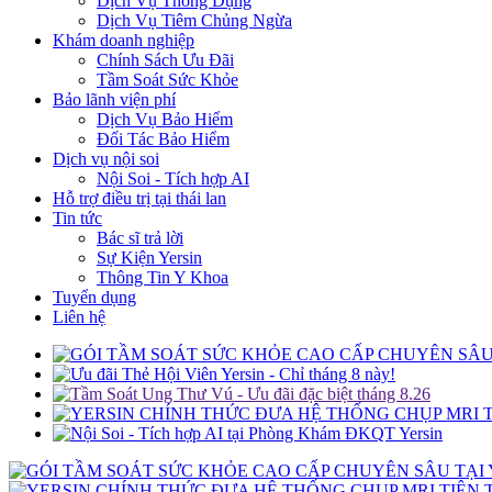
Dịch Vụ Thông Dụng
Dịch Vụ Tiêm Chủng Ngừa
Khám doanh nghiệp
Chính Sách Ưu Đãi
Tầm Soát Sức Khỏe
Bảo lãnh viện phí
Dịch Vụ Bảo Hiểm
Đối Tác Bảo Hiểm
Dịch vụ nội soi
Nội Soi - Tích hợp AI
Hỗ trợ điều trị tại thái lan
Tin tức
Bác sĩ trả lời
Sự Kiện Yersin
Thông Tin Y Khoa
Tuyển dụng
Liên hệ