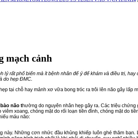
ng mạch cảnh
h lý rất phổ biến mà ít bệnh nhân để ý để khám và điều trị, ha
 là do hẹp ĐMC.
hẹp tại chỗ hay mảnh xơ vữa bong tróc ra trôi lên não gây lấp
 bào não t
hường do nguyên nhân hẹp gây ra. Các triệu chứng gợ
êm xoang, chóng mặt do rối loạn tiền đình, chóng mặt do tiền mã
thiếu máu não:
g này. Những cơn nhức đầu khủng khiếp luôn ghé thăm bạn. Lú