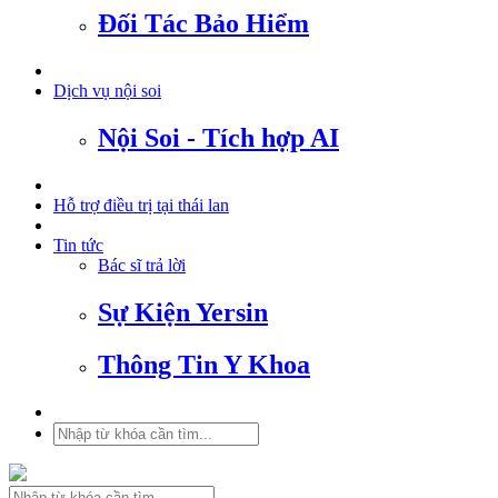
Đối Tác Bảo Hiểm
Dịch vụ nội soi
Nội Soi - Tích hợp AI
Hỗ trợ điều trị tại thái lan
Tin tức
Bác sĩ trả lời
Sự Kiện Yersin
Thông Tin Y Khoa