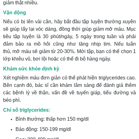
giảm thật nhiều.
Vận động
Nếu có bị lên vài cân, hãy bắt đầu tập luyện thường xuyên
sẽ giúp lấy lại vóc dáng, đồng thời giúp giảm mỡ máu. Mục
tiêu tập luyện là 30 phút/ngày, 5 ngày trong tuần và phải
đảm bảo ra mồ hôi cũng như tăng nhịp tim. Nếu tuân
thủ, mỡ máu sẽ giảm từ 20-30%. Mới tập, bạn có thể chọn 1
lớp khiêu vũ, bơi lội hoặc có thể đi bộ hàng ngày.
Khám sức khỏe định kỳ
Xét nghiệm máu đơn giản có thể phát hiện triglycerides cao.
Bên cạnh đó, bác sĩ cần khám lâm sàng để đánh giá thêm
các bệnh lý về thận, vấn đề về tuyến giáp, tiểu đường và
béo phì.
Chỉ số triglycerides:
Bình thường: thấp hơn 150 mg/dl
Báo động: 150-199 mg/dl