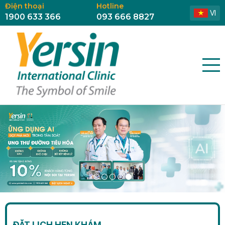
Điện thoại
Hotline
VI
1900 633 366
093 666 8827
ĐẶT LỊCH HẸN KHÁM