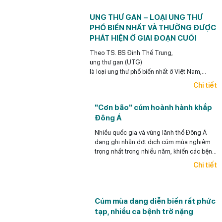
bia rượu và gan nhiễm mỡ.
UNG THƯ GAN – LOẠI UNG THƯ
PHỔ BIẾN NHẤT VÀ THƯỜNG ĐƯỢC
PHÁT HIỆN Ở GIAI ĐOẠN CUỐI
Theo TS. BS Đinh Thế Trung,
ung thư gan (UTG)
là loại ung thư phổ biến nhất ở Việt Nam,
điểm đáng lưu ý
Chi tiết
là loại ung thư này có thể phòng ngừa được (y
học có thể giúp làm giảm rất đáng kể khả năng
"Cơn bão" cúm hoành hành khắp
ra UTG cho bệnh nhân),
Đông Á
có thể phát hiện sớm và điều trị hiệu quả
UTG.
Nhiều quốc gia và vùng lãnh thổ Đông Á
đang ghi nhận đợt dịch cúm mùa nghiêm
trọng nhất trong nhiều năm, khiến các bệnh
viện quá tải, thuốc khan hiếm.
Chi tiết
Cúm mùa dang diễn biến rất phức
tạp, nhiều ca bệnh trở nặng