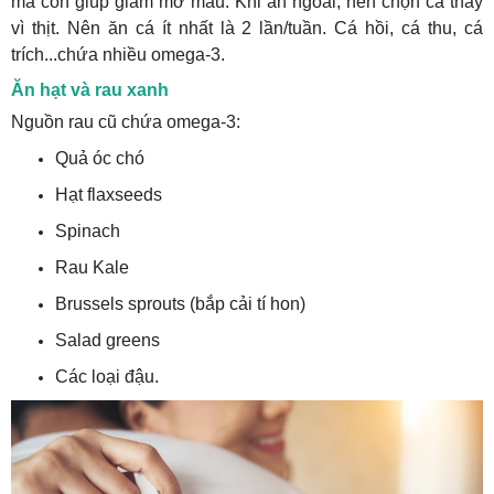
mà còn giúp giảm mỡ máu. Khi ăn ngoài, nên chọn cá thay
vì thịt. Nên ăn cá ít nhất là 2 lần/tuần. Cá hồi, cá thu, cá
trích...chứa nhiều omega-3.
Ăn hạt và rau xanh
Nguồn rau cũ chứa omega-3:
Quả óc chó
Hạt flaxseeds
Spinach
Rau Kale
Brussels sprouts (bắp cải tí hon)
Salad greens
Các loại đậu.