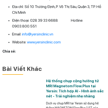
Địa chỉ: Số 10 Trương Định, P. Võ Thị Sáu, Quận 3, TP. Hồ
Chí Minh
Điện thoại: 028 39 33 6688 Hotline:
0903.800.551
Email:
info@yersinclinic.vn
Website:
www.yersinclinic.com
Chia sẻ:
Bài Viết Khác
Hệ thống chụp cộng hưởng từ
MRI Magnetom Flow.Plus tại
Yersin: Tích hợp AI - Hình ảnh sắc
nét - Trải nghiệm nhẹ nhàng
Dịch vụ chụp MRI tại Yersin sử dụng hệ
thống MAGNETOM Flow.Plus 1.5T của