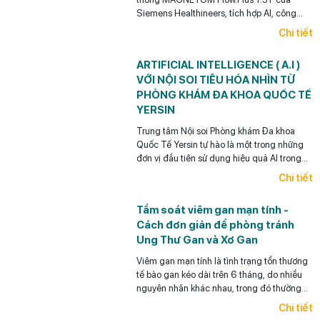
Siemens Healthineers, tích hợp AI, công
nghệ Deep Resolve, khử tiếng ồn và tối ưu
Chi tiết
thời gian chụp.
ARTIFICIAL INTELLIGENCE ( A.I )
VỚI NỘI SOI TIÊU HÓA NHÌN TỪ
PHÒNG KHÁM ĐA KHOA QUỐC TẾ
YERSIN
Trung tâm Nội soi Phòng khám Đa khoa
Quốc Tế Yersin tự hào là một trong những
đơn vị đầu tiên sử dụng hiệu quả AI trong
Nội soi tiêu hóa ở Việt Nam.
Chi tiết
Tầm soát viêm gan mạn tính -
Cách đơn giản để phòng tránh
Ung Thư Gan và Xơ Gan
Viêm gan mạn tính là tình trạng tổn thương
tế bào gan kéo dài trên 6 tháng, do nhiều
nguyên nhân khác nhau, trong đó thường
gặp nhất là viêm gan siêu vi B mạn tính,
Chi tiết
viêm gan siêu vi C mạn tính, bệnh gan do