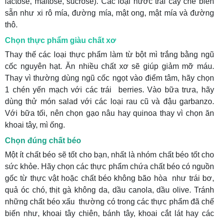
lactose, maltose, sucrose). Các loại nước trái cây chế biến
sẵn như xi rô mía, đường mía, mật ong, mật mía và đường
thô.
Chọn thực phẩm giàu chất xơ
Thay thế các loại thực phẩm làm từ bột mì trắng bằng ngũ
cốc nguyên hạt. Ăn nhiều chất xơ sẽ giúp giảm mỡ máu.
Thay vì thường dùng ngũ cốc ngọt vào điểm tâm, hãy chọn
1 chén yến mạch với các trái berries. Vào bữa trưa, hãy
dùng thử món salad với các loại rau cũ và đậu garbanzo.
Với bữa tối, nên chọn gạo nâu hay quinoa thay vì chọn ăn
khoai tây, mì ống.
Chọn đúng chất béo
Một ít chất béo sẽ tốt cho bạn, nhất là nhóm chất béo tốt cho
sức khỏe. Hãy chọn các thực phẩm chứa chất béo có nguồn
gốc từ thực vật hoặc chất béo không bão hòa như trái bơ,
quả óc chó, thịt gà không da, dầu canola, dầu olive. Tránh
những chất béo xấu thường có trong các thực phẩm đã chế
biến như, khoai tây chiên, bánh tây, khoai cắt lát hay các