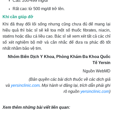
Cao: 200-499 mg/dl
Rất cao: từ 500 mg/dl trở lên.
Khi cần giúp đỡ
Khi đã thay đổi lối sống nhưng cũng chưa đủ để mang lại
hiệu quả thì bác sĩ sẽ kê toa một số thuốc fibrates, niacin,
statins hoặc dầu cá liều cao. Bác sĩ sẽ xem xét tất cả các chỉ
số xét nghiệm bộ mỡ và cân nhắc để đưa ra phác đồ tốt
nhất nhằm bảo vệ tim.
Nhóm Biên Dịch Y Khoa, Phòng Khám Đa Khoa Quốc
Tế Yersin
Nguồn WebMD
(Bản quyền các bài dịch thuộc về các dịch giả
và
yersinclinic.com
. Mọi hành vi đăng lại, trích dẫn phải ghi
rõ nguồn
yersinclinic.com
)
Xem thêm những bài viết liên quan: