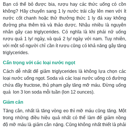
Bạn có thể bỏ được bia, rượu hay các thức uống có cồn
không? Hãy chuyển sang 1 ly nước trái cây lên men với ít
nước cốt chanh hoặc thử thưởng thức 1 ly đá xay không
đường pha thêm trà và thảo dược. Nhậu nhiều là nguyên
nhân gây cao triglycerides. Có nghĩa là khi phái nữ uống
rượu quá 1 ly/ ngày, và quá 2 ly/ ngày với nam. Tuy nhiên,
với một số người chỉ cần ít rượu cũng có khả năng gây tăng
triglycerides.
Cẩn trọng với các loại nước ngọt
Cách dễ nhất để giảm triglycerides là không lựa chọn các
loại nước uống ngọt. Soda và các loại nước uống có đường
chứa đầy fructose, thủ phạm gây tăng mỡ máu. Đừng uống
quá lon 3 lon soda mỗi tuần (lon 12 ounces).
Giảm cân
Tăng cân, nhất là tăng vòng eo thì mỡ máu cũng tăng. Một
trong những điều hiệu quả nhất có thể làm để giảm nồng
độ mỡ máu là giảm cân nặng. Cũng không nhất thiết là phải