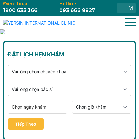
Điện thoại
Hotline
VI
1900 633 366
093 666 8827
ĐẶT LỊCH HẸN KHÁM
Tiếp Theo