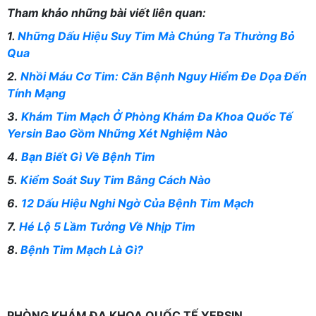
Tham khảo những bài viết liên quan:
1.
Những Dấu Hiệu Suy Tim Mà Chúng Ta Thường Bỏ
Qua
2.
Nhồi Máu Cơ Tim: Căn Bệnh Nguy Hiểm Đe Dọa Đến
Tính Mạn
g
3.
Khám Tim Mạch Ở Phòng Khám Đa Khoa Quốc Tế
Yersin Bao Gồm Những Xét Nghiệm Nào
4.
Bạn Biết Gì Về Bệnh Tim
5.
Kiểm Soát Suy Tim Bằng Cách Nào
6.
12 Dấu Hiệu Nghi Ngờ Của Bệnh Tim Mạch
7.
Hé Lộ 5 Lầm Tưởng Về Nhịp Tim
8.
Bệnh Tim Mạch Là Gì?
PHÒNG KHÁM ĐA KHOA QUỐC TẾ YERSIN