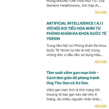
thống MAGNETOM Flow.Plus 1.5T của
Siemens Healthineers, tích hợp AI,
công nghệ Deep Resolve, khử tiếng ồn
Chi tiết
và tối ưu thời gian chụp.
ARTIFICIAL INTELLIGENCE ( A.I )
VỚI NỘI SOI TIÊU HÓA NHÌN TỪ
PHÒNG KHÁM ĐA KHOA QUỐC TẾ
YERSIN
Trung tâm Nội soi Phòng khám Đa khoa
Quốc Tế Yersin tự hào là một trong
những đơn vị đầu tiên sử dụng hiệu
quả AI trong Nội soi tiêu hóa ở Việt
Chi tiết
Nam.
Tầm soát viêm gan mạn tính -
Cách đơn giản để phòng tránh
Ung Thư Gan và Xơ Gan
Viêm gan mạn tính là tình trạng tổn
thương tế bào gan kéo dài trên 6
tháng, do nhiều nguyên nhân khác
nhau, trong đó thường gặp nhất là
Chi tiết
viêm gan siêu vi B mạn tính, viêm gan