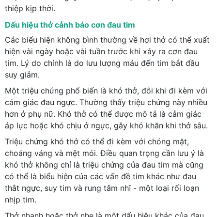
thiệp kịp thời.
Dấu hiệu thở cảnh báo cơn đau tim
Các biểu hiện không bình thường về hơi thở có thể xuất
hiện vài ngày hoặc vài tuần trước khi xảy ra cơn đau
tim. Lý do chính là do lưu lượng máu đến tim bắt đầu
suy giảm.
Một triệu chứng phổ biến là khó thở, đôi khi đi kèm với
cảm giác đau ngực. Thường thấy triệu chứng này nhiều
hơn ở phụ nữ. Khó thở có thể được mô tả là cảm giác
áp lực hoặc khó chịu ở ngực, gây khó khăn khi thở sâu.
Triệu chứng khó thở có thể đi kèm với chóng mặt,
choáng váng và mệt mỏi. Điều quan trọng cần lưu ý là
khó thở không chỉ là triệu chứng của đau tim mà cũng
có thể là biểu hiện của các vấn đề tim khác như đau
thắt ngực, suy tim và rung tâm nhĩ - một loại rối loạn
nhịp tim.
Thở nhanh hoặc thở nhẹ là một dấu hiệu khác của đau