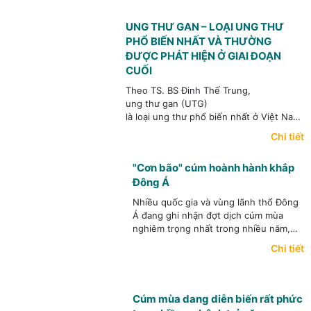
siêu vi C mạn tính, bệnh gan do bia
rượu và gan nhiễm mỡ.
UNG THƯ GAN – LOẠI UNG THƯ
PHỔ BIẾN NHẤT VÀ THƯỜNG
ĐƯỢC PHÁT HIỆN Ở GIAI ĐOẠN
CUỐI
Theo TS. BS Đinh Thế Trung,
ung thư gan (UTG)
là loại ung thư phổ biến nhất ở Việt Nam,
điểm đáng lưu ý
Chi tiết
là loại ung thư này có thể phòng ngừa đượ
(y
"Cơn bão" cúm hoành hành khắp
học có thể giúp làm giảm rất đáng kể khả 
Đông Á
ra UTG cho bệnh nhân),
có thể phát hiện sớm và điều trị hiệu quả
Nhiều quốc gia và vùng lãnh thổ Đông
UTG.
Á đang ghi nhận đợt dịch cúm mùa
nghiêm trọng nhất trong nhiều năm,
khiến các bệnh viện quá tải, thuốc
Chi tiết
khan hiếm.
Cúm mùa dang diễn biến rất phức