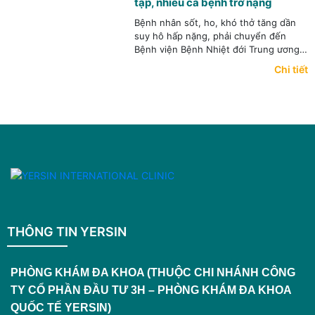
tạp, nhiều ca bệnh trở nặng
Bệnh nhân sốt, ho, khó thở tăng dần
suy hô hấp nặng, phải chuyển đến
Bệnh viện Bệnh Nhiệt đới Trung ương
xác định mắc cúm, đặt ống nội khí
Chi tiết
quản.
THÔNG TIN YERSIN
PHÒNG KHÁM ĐA KHOA (THUỘC CHI NHÁNH CÔNG
TY CỔ PHẦN ĐẦU TƯ 3H – PHÒNG KHÁM ĐA KHOA
QUỐC TẾ YERSIN)