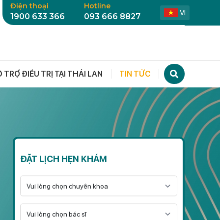
Điện thoại
Hotline
VI
1900 633 366
093 666 8827
 TRỢ ĐIỀU TRỊ TẠI THÁI LAN
TIN TỨC
ĐẶT LỊCH HẸN KHÁM