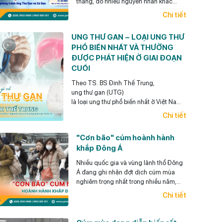
tháng, do nhiều nguyên nhân khác
nhau, trong đó thường gặp nhất là viêm
Chi tiết
gan siêu vi B mạn tính, viêm gan siêu vi
C mạn tính, bệnh gan do bia rượu và
UNG THƯ GAN – LOẠI UNG THƯ
gan nhiễm mỡ.
PHỔ BIẾN NHẤT VÀ THƯỜNG
ĐƯỢC PHÁT HIỆN Ở GIAI ĐOẠN
CUỐI
Theo TS. BS Đinh Thế Trung,
ung thư gan (UTG)
là loại ung thư phổ biến nhất ở Việt Nam,
điểm đáng lưu ý
Chi tiết
là loại ung thư này có thể phòng ngừa được
(y
"Cơn bão" cúm hoành hành
học có thể giúp làm giảm rất đáng kể khả năng xảy
khắp Đông Á
ra UTG cho bệnh nhân),
có thể phát hiện sớm và điều trị hiệu quả
Nhiều quốc gia và vùng lãnh thổ Đông
UTG.
Á đang ghi nhận đợt dịch cúm mùa
nghiêm trọng nhất trong nhiều năm,
khiến các bệnh viện quá tải, thuốc khan
Chi tiết
hiếm.