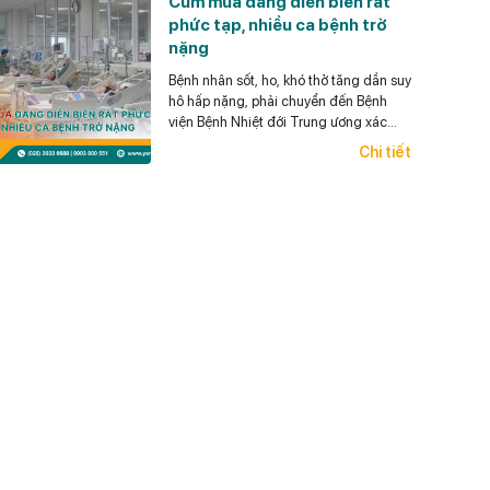
Cúm mùa dang diễn biến rất
phức tạp, nhiều ca bệnh trở
nặng
Bệnh nhân sốt, ho, khó thở tăng dần suy
hô hấp nặng, phải chuyển đến Bệnh
viện Bệnh Nhiệt đới Trung ương xác
định mắc cúm, đặt ống nội khí quản.
Chi tiết