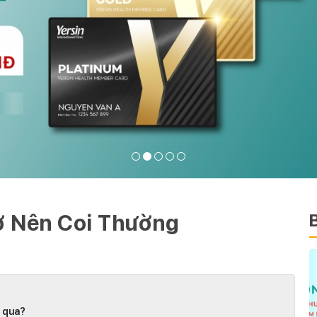
ớ Nên Coi Thường
g qua?