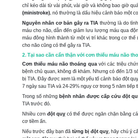
chỉ kéo dài từ vài phút, vài giờ và không bao giờ qu
(ministroke)
, nó thường là dấu hiệu cảnh báo một cơn
Nguyên nhân cơ bản gây ra TIA
thường là do tìn
máu cho não, dẫn đến giảm lưu lượng máu qua độn
máu đông hình thành từ một vị trí khác trong cơ th
cho não cũng có thể gây ra TIA.
2. Tại sao cần cẩn thận với cơn thiếu máu não t
Cơn thiếu máu não thoáng qua
với các triệu ch
bệnh chủ quan, không đi khám. Nhưng có đến 1/3 s
bị TIA. Đây được xem là một yếu tố cảnh báo đột qu
7 ngày sau TIA và 24-29% nguy cơ trong 5 năm tiếp t
Trong số những
bệnh nhân được cấp cứu đột quỵ
TIA trước đó.
Nhiều cơn
đột quỵ
có thể được ngăn chặn bằng cá
cơ tiềm ẩn.
Nếu trước đây bạn đã
từng bị đột quỵ
, hãy chú ý c