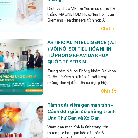
Dịch vụ chụp MRI tại Yersin sử dụng hệ
thống MAGNETOM Flow.Plus 1.5T của
Siemens Healthineers, tích hợp AI,
công nghệ Deep Resolve, khử tiếng ồn
Chi tiết
và tối ưu thời gian chụp.
ARTIFICIAL INTELLIGENCE ( A.I
) VỚI NỘI SOI TIÊU HÓA NHÌN
TỪ PHÒNG KHÁM ĐA KHOA
QUỐC TẾ YERSIN
Trung tâm Nội soi Phòng khám Đa khoa
Quốc Tế Yersin tự hào là một trong
những đơn vị đầu tiên sử dụng hiệu
quả AI trong Nội soi tiêu hóa ở Việt
Chi tiết
Nam.
Tầm soát viêm gan mạn tính -
Cách đơn giản để phòng tránh
Ung Thư Gan và Xơ Gan
Viêm gan mạn tính là tình trạng tổn
thương tế bào gan kéo dài trên 6