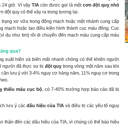
á 24 giờ. Vì vậy
TIA
còn được gọi là một
cơn đột quỵ nhỏ
 đột quỵ có thể xảy ra trong tương lai.
h trạng xơ vữa trong động mạch hoặc một nhánh cung cấp
g mạch hoặc tạo điều kiện hình thành cục máu đông. Cục
ể (ví dụ như tim) rồi di chuyển đến mạch máu cung cấp máu
hoáng qua?
ứng xuất hiện và biến mất nhanh chóng có thể khiến người
ố người đã thực sự bị
đột quỵ
trong vòng một năm sau khi
ỵ cần lưu ý với 3-4% nguy cơ hàng năm, 11% nguy cơ trong
heo.
 thiếu máu cục bộ
, có 7-40% trường hợp báo cáo đã bị
ch lưu ý các
dấu hiệu của TIA
và điều trị các yếu tố nguy
ẩn thận đến các dấu hiệu của TIA, vì chúng có thể báo hiệu