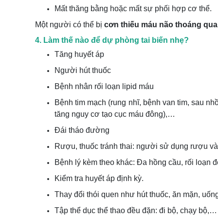
Mất thăng bằng hoặc mất sự phối hợp cơ thể.
Một người có thể bị
cơn thiếu máu não thoáng qua
4. Làm thế nào để dự phòng tai biến nhẹ?
Tăng huyết áp
Người hút thuốc
Bệnh nhân rối loạn lipid máu
Bệnh tim mạch (rung nhĩ, bệnh van tim, sau nh
tăng nguy cơ tạo cục máu đông),…
Đái tháo đường
Rượu, thuốc tránh thai: người sử dụng rượu và 
Bệnh lý kèm theo khác: Đa hồng cầu, rối loạn
Kiểm tra huyết áp định kỳ.
Thay đổi thói quen như hút thuốc, ăn mặn, uống
Tập thể dục thể thao đều đặn: đi bộ, chạy bộ,