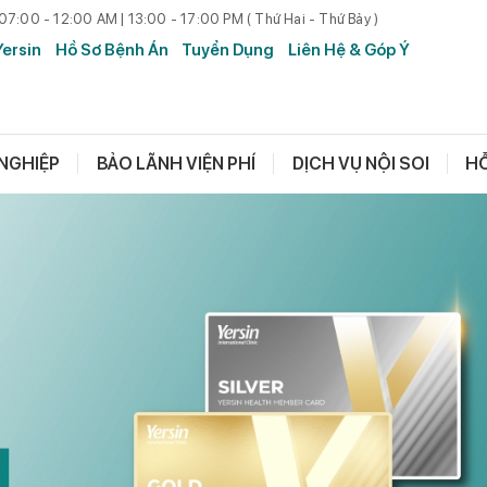
 07:00 - 12:00 AM | 13:00 - 17:00 PM ( Thứ Hai - Thứ Bảy )
Yersin
Hồ Sơ Bệnh Án
Tuyển Dụng
Liên Hệ & Góp Ý
NGHIỆP
BẢO LÃNH VIỆN PHÍ
DỊCH VỤ NỘI SOI
HỖ